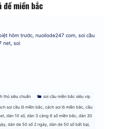
ủ đề miền bắc
 biệt hôm trước, nuoilode247 com, soi cầu
 net, soi
h thủ siêu chuẩn
soi cầu miền bắc siêu vip
ách soi cầu lô miền bắc
,
cách soi lô miền bắc
,
cầu
net
,
dàn 10 số
,
dàn 3 càng 6 số miền bắc
,
dàn 30
gày
,
dàn de 50 số 2 ngày
,
dàn de 50 số bất bại
,