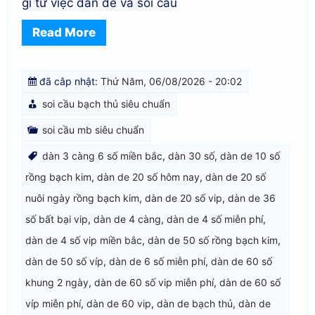
gì từ việc dàn đề và soi cầu
Read More
đã câp nhật:
Thứ Năm, 06/08/2026 - 20:02
soi cầu bạch thủ siêu chuẩn
soi cầu mb siêu chuẩn
dàn 3 càng 6 số miền bắc
,
dàn 30 số
,
dàn de 10 số
rồng bạch kim
,
dàn de 20 số hôm nay
,
dàn de 20 số
nuôi ngày rồng bạch kim
,
dàn de 20 số vip
,
dàn de 36
số bất bại vip
,
dàn de 4 càng
,
dàn de 4 số miễn phí
,
dàn de 4 số vip miền bắc
,
dàn de 50 số rồng bạch kim
,
dàn de 50 số víp
,
dàn de 6 số miễn phí
,
dàn de 60 số
khung 2 ngày
,
dàn de 60 số vip miễn phí
,
dàn de 60 số
víp miễn phí
,
dàn de 60 vip
,
dàn de bạch thủ
,
dàn de