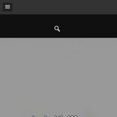
Skip
to
content