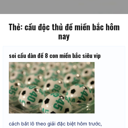
Thẻ:
cầu độc thủ đề miền bắc hôm
nay
soi cầu dàn đề 8 con miền bắc siêu vip
cách bắt lô theo giải đặc biệt hôm trước,