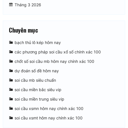
Tháng 3 2026
Chuyên mục
bạch thủ lô kép hôm nay
các phương pháp soi cầu xổ số chính xác 100
chốt số soi cầu mb hôm nay chính xác 100
dự đoán số đề hôm nay
soi cầu mb siêu chuẩn
soi cầu miền bắc siêu vip
soi cầu miền trung siêu vip
soi cầu xsmn hôm nay chính xác 100
soi cầu xsmt hôm nay chính xác 100