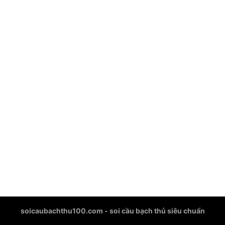
8
con
miền
bắc
siêu
vip
soicaubachthu100.com - soi cầu bạch thủ siêu chuẩn