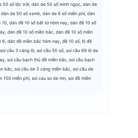
 50 số lộc trời
,
dàn de 50 số minh ngọc
,
dàn de
,
dàn de 50 số xsmb
,
dàn de 6 số miễn phí
,
dàn
 10
,
dàn đề 10 số bất tử hôm nay
,
dàn đề 10 số
gày
,
dàn đề 10 số miền bắc
,
dàn đề 10 số miễn
ề 6
,
dàn đề miền bắc hôm nay
,
đề 10 số
,
lô đề
soi cầu 3 càng lô
,
soi cầu 50 số
,
soi cầu 69 lô de
nay
,
soi cầu bạch thủ đề miền bắc
,
soi cầu bạch
ễn bắc
,
soi cầu de 3 càng miền bắc
,
soi cầu de
ẩn 100 miễn phí
,
soi cau so de mn
,
soi đề miền