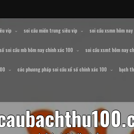
êu vip
soi cầu miền trung siêu vip
soi cầu xsmn hôm nay 
số soi cầu mb hôm nay chính xác 100
soi cầu xsmt hôm nay ch
100
các phương pháp soi cầu xổ số chính xác 100
bạch th
c
a
u
b
a
c
h
t
h
u
1
0
0
.