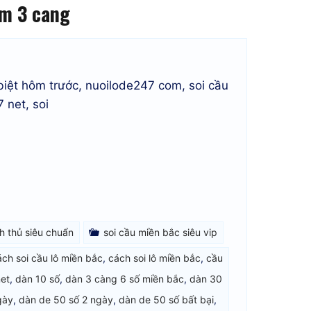
om 3 cang
 biệt hôm trước, nuoilode247 com, soi cầu
 net, soi
h thủ siêu chuẩn
soi cầu miền bắc siêu vip
ách soi cầu lô miền bắc
,
cách soi lô miền bắc
,
cầu
net
,
dàn 10 số
,
dàn 3 càng 6 số miền bắc
,
dàn 30
gày
,
dàn de 50 số 2 ngày
,
dàn de 50 số bất bại
,