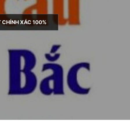
 CHÍNH XÁC 100%