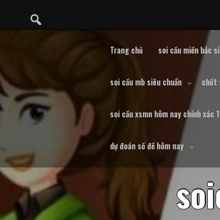
Skip
to
content
Trang chủ
soi cầu miền bắc si
soi cầu mb siêu chuẩn
chốt 
soi cầu xsmn hôm nay chính xác 
dự đoán số đề hôm nay
s
o
i