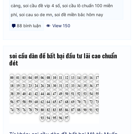
càng
,
soi cầu đề vip 4 số
,
soi cầu lô chuẩn 100 miễn
phí
,
soi cau so de mn
,
soi đề miền bắc hôm nay
ở
88 bình luận
View 150
soi
cầu
dàn
soi cầu dàn đề bất bại đầu tư lãi cao chuẩn
đét
đề
8
con
miền
bắc
siêu
vip