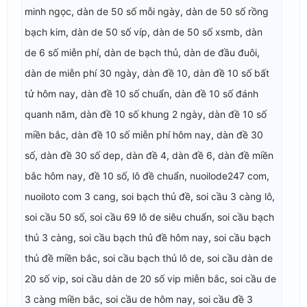
minh ngọc
,
dàn de 50 số mỗi ngày
,
dàn de 50 số rồng
bạch kim
,
dàn de 50 số víp
,
dàn de 50 số xsmb
,
dàn
de 6 số miễn phí
,
dàn de bạch thủ
,
dàn de đầu đuôi
,
dàn de miễn phí 30 ngày
,
dàn đề 10
,
dàn đề 10 số bất
tử hôm nay
,
dàn đề 10 số chuẩn
,
dàn đề 10 số đánh
quanh năm
,
dàn đề 10 số khung 2 ngày
,
dàn đề 10 số
miền bắc
,
dàn đề 10 số miễn phí hôm nay
,
dàn đề 30
số
,
dàn đề 30 số dep
,
dàn đề 4
,
dàn đề 6
,
dàn đề miền
bắc hôm nay
,
đề 10 số
,
lô đề chuẩn
,
nuoilode247 com
,
nuoiloto com 3 cang
,
soi bạch thủ đề
,
soi cầu 3 càng lô
,
soi cầu 50 số
,
soi cầu 69 lô de siêu chuẩn
,
soi cầu bạch
thủ 3 càng
,
soi cầu bạch thủ đề hôm nay
,
soi cầu bạch
thủ đề miền bắc
,
soi cầu bạch thủ lô de
,
soi cầu dàn de
20 số vip
,
soi cầu dàn de 20 số vip miễn bắc
,
soi cầu de
3 càng miền bắc
,
soi cầu de hôm nay
,
soi cầu đề 3