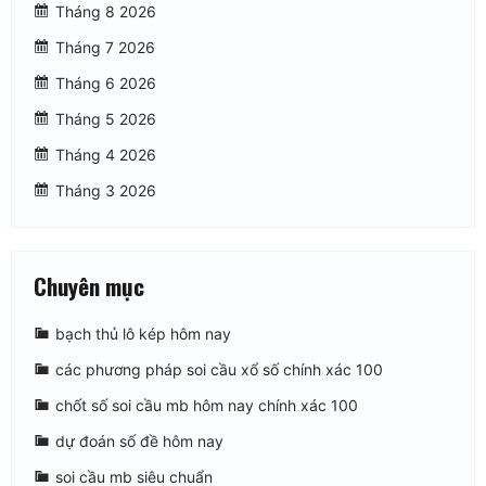
Tháng 8 2026
Tháng 7 2026
Tháng 6 2026
Tháng 5 2026
Tháng 4 2026
Tháng 3 2026
Chuyên mục
bạch thủ lô kép hôm nay
các phương pháp soi cầu xổ số chính xác 100
chốt số soi cầu mb hôm nay chính xác 100
dự đoán số đề hôm nay
soi cầu mb siêu chuẩn