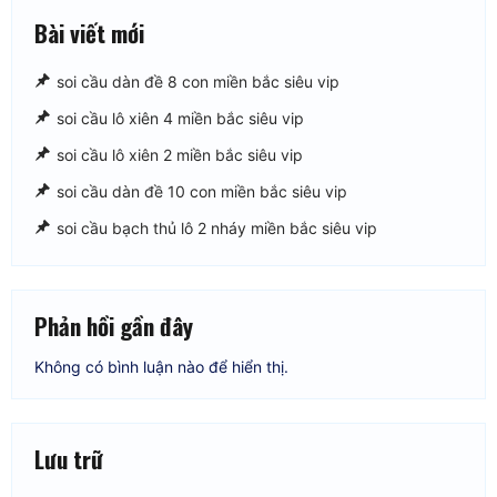
bất
Bài viết mới
tử
tiền
soi cầu dàn đề 8 con miền bắc siêu vip
rơi
soi cầu lô xiên 4 miền bắc siêu vip
trúng
soi cầu lô xiên 2 miền bắc siêu vip
đầu
soi cầu dàn đề 10 con miền bắc siêu vip
soi cầu bạch thủ lô 2 nháy miền bắc siêu vip
Phản hồi gần đây
Không có bình luận nào để hiển thị.
Lưu trữ