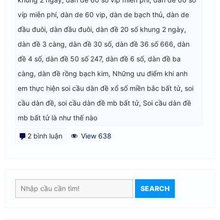
víp miễn phí
,
dàn de 60 vip
,
dàn de bạch thủ
,
dàn de
đầu đuôi
,
dàn đầu đuôi
,
dàn đề 20 số khung 2 ngày
,
dàn đề 3 càng
,
dàn đề 30 số
,
dàn đề 36 số 666
,
dàn
đề 4 số
,
dàn đề 50 số 247
,
dàn đề 6 số
,
dàn đề ba
càng
,
dàn đề rồng bạch kim
,
Những ưu điểm khi anh
em thực hiện soi cầu dàn đề xổ số miền bắc bất tử
,
soi
cầu dàn đề
,
soi cầu dàn đề mb bất tử
,
Soi cầu dàn đề
mb bất tử là như thế nào
ở
2 bình luận
View 638
soi
cầu
dàn
SEARCH
đề
mb