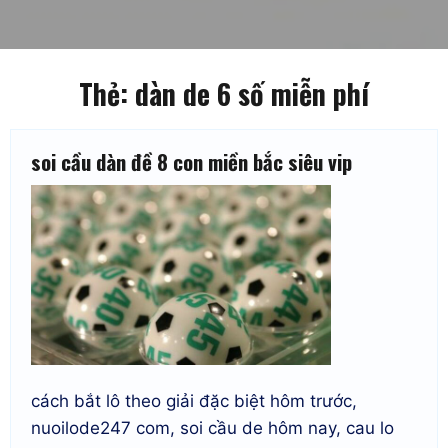
Thẻ:
dàn de 6 số miễn phí
soi cầu dàn đề 8 con miền bắc siêu vip
cách bắt lô theo giải đặc biệt hôm trước,
nuoilode247 com, soi cầu de hôm nay, cau lo