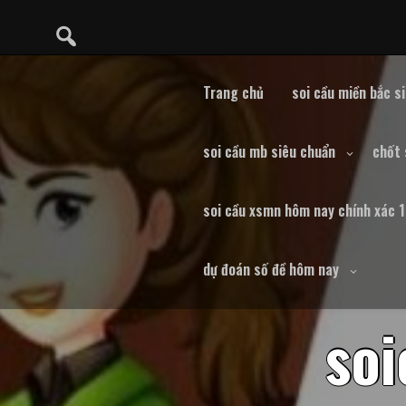
Skip
to
content
Trang chủ
soi cầu miền bắc si
soi cầu mb siêu chuẩn
chốt 
soi cầu xsmn hôm nay chính xác 
dự đoán số đề hôm nay
s
o
i