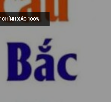
 CHÍNH XÁC 100%