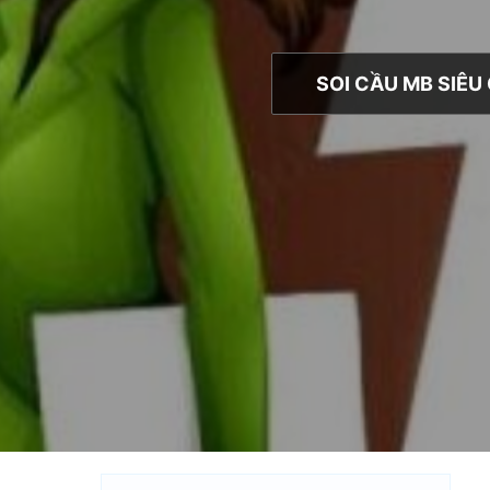
SOI CẦU MB SIÊU