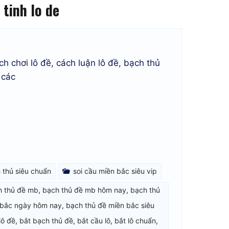
tinh lo de
ch chơi lô đề, cách luận lô đề, bạch thủ
 các
 thủ siêu chuẩn
soi cầu miền bắc siêu vip
h thủ đề mb
,
bạch thủ đề mb hôm nay
,
bạch thủ
 bắc ngày hôm nay
,
bạch thủ đề miền bắc siêu
lô đề
,
bắt bạch thủ đề
,
bắt cầu lô
,
bắt lô chuẩn
,