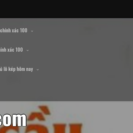
chính xác 100
ính xác 100
ủ lô kép hôm nay
c
o
m