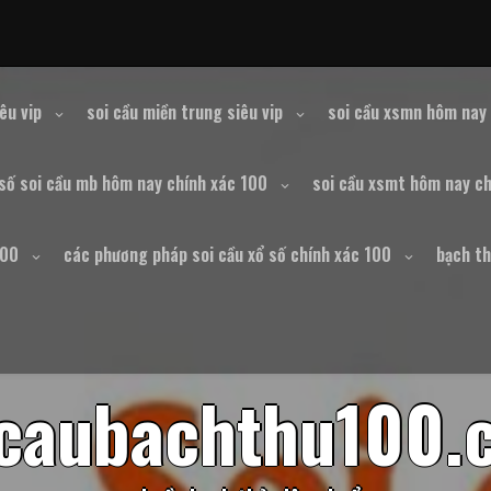
êu vip
soi cầu miền trung siêu vip
soi cầu xsmn hôm nay 
số soi cầu mb hôm nay chính xác 100
soi cầu xsmt hôm nay ch
100
các phương pháp soi cầu xổ số chính xác 100
bạch th
c
a
u
b
a
c
h
t
h
u
1
0
0
.