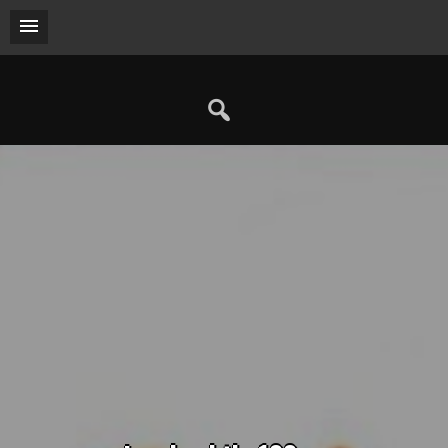
Skip
to
content