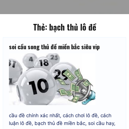
Thẻ:
bạch thủ lô đề
soi cầu song thủ đề miền bắc siêu vip
cầu đề chính xác nhất, cách chơi lô đề, cách
luận lô đề, bạch thủ đề miền bắc, soi cầu hay,