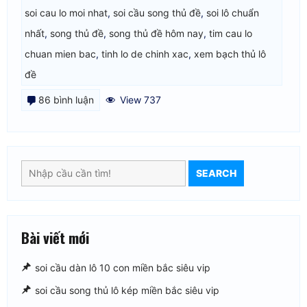
soi cau lo moi nhat
,
soi cầu song thủ đề
,
soi lô chuẩn
nhất
,
song thủ đề
,
song thủ đề hôm nay
,
tim cau lo
chuan mien bac
,
tinh lo de chinh xac
,
xem bạch thủ lô
đề
ở
86 bình luận
View 737
soi
cầu
song
SEARCH
thủ
đề
miền
Bài viết mới
bắc
siêu
soi cầu dàn lô 10 con miền bắc siêu vip
vip
soi cầu song thủ lô kép miền bắc siêu vip