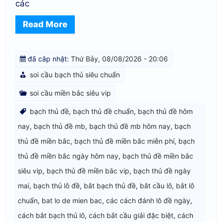
các
Read More
đã câp nhật:
Thứ Bảy, 08/08/2026 - 20:06
soi cầu bạch thủ siêu chuẩn
soi cầu miền bắc siêu vip
bạch thủ đề
,
bạch thủ đề chuẩn
,
bạch thủ đề hôm
nay
,
bạch thủ đề mb
,
bạch thủ đề mb hôm nay
,
bạch
thủ đề miền bắc
,
bạch thủ đề miền bắc miễn phí
,
bạch
thủ đề miền bắc ngày hôm nay
,
bạch thủ đề miền bắc
siêu vip
,
bạch thủ đề miền bắc vip
,
bạch thủ đề ngày
mai
,
bạch thủ lô đề
,
bắt bạch thủ đề
,
bắt cầu lô
,
bắt lô
chuẩn
,
bat lo de mien bac
,
các cách đánh lô đề ngày
,
cách bắt bạch thủ lô
,
cách bắt cầu giải đặc biệt
,
cách