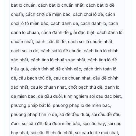
bắt lô chuẩn
,
cách bắt lô chuẩn nhất
,
cách bắt lô đề
chuẩn
,
cách chơi đề miền bắc
,
cách chơi lô đề
,
cách
chơi lô tô miền bắc
,
cach danh de
,
cach danh lo
,
cach
danh lo chuan
,
cách đánh đề giải đặc biệt
,
cách đánh lô
chuẩn nhất
,
cách luận lô đề
,
cách soi lô chuẩn nhất
,
cach soi lo de
,
cách soi lô đề chuẩn
,
cách tính lô chính
xác nhất
,
cách tính lô chuẩn xác nhất
,
cách tính lô đề
hiệu quả
,
cách tính số đề chính xác
,
cách tính toán lô
đề
,
cầu bạch thủ đề
,
cau de chuan nhat
,
cầu đề chính
xác nhất
,
cau lo chuan nhat
,
chốt bạch thủ đề
,
danh lo
de mien bac
,
đề đầu đuôi
,
kinh nghiem soi cau dac biet
,
phương pháp bắt lô
,
phuong phap lo de mien bac
,
phuong phap tinh lo de
,
số đề đầu đuôi
,
soi cầu đề đầu
đuôi
,
soi cầu đề đầu đuôi miền bắc
,
soi cầu hay
,
soi cau
hay nhat
,
soi cầu lô chuẩn nhất
,
soi cau lo de moi nhat
,