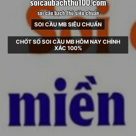
s
o
i
c
a
u
b
a
c
h
t
h
u
1
0
0
.
c
o
m
soi cầu bạch thủ siêu chuẩn
SOI CẦU MB SIÊU CHUẨN
CHỐT SỐ SOI CẦU MB HÔM NAY CHÍNH
XÁC 100%