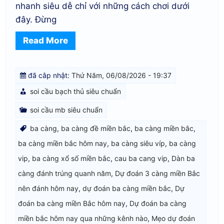
nhanh siêu dễ chỉ với những cách chơi dưới
đây. Đừng
Read More
đã câp nhật:
Thứ Năm, 06/08/2026 - 19:37
soi cầu bạch thủ siêu chuẩn
soi cầu mb siêu chuẩn
ba càng
,
ba càng đề miền bắc
,
ba càng miền bắc
,
ba càng miền bắc hôm nay
,
ba càng siêu víp
,
ba càng
vip
,
ba càng xổ số miền bắc
,
cau ba cang vip
,
Dàn ba
càng đánh trúng quanh năm
,
Dự đoán 3 càng miền Bắc
nên đánh hôm nay
,
dự đoán ba càng miền bắc
,
Dự
đoán ba càng miền Bắc hôm nay
,
Dự đoán ba càng
miền bắc hôm nay qua những kênh nào
,
Mẹo dự đoán