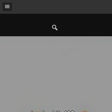
Skip
to
content