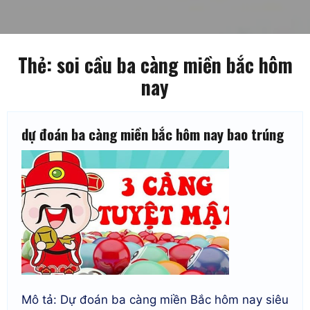
Thẻ:
soi cầu ba càng miền bắc hôm
nay
dự đoán ba càng miền bắc hôm nay bao trúng
Mô tả: Dự đoán ba càng miền Bắc hôm nay siêu