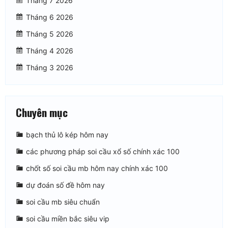
Tháng 7 2026
Tháng 6 2026
Tháng 5 2026
Tháng 4 2026
Tháng 3 2026
Chuyên mục
bạch thủ lô kép hôm nay
các phương pháp soi cầu xổ số chính xác 100
chốt số soi cầu mb hôm nay chính xác 100
dự đoán số đề hôm nay
soi cầu mb siêu chuẩn
soi cầu miền bắc siêu vip