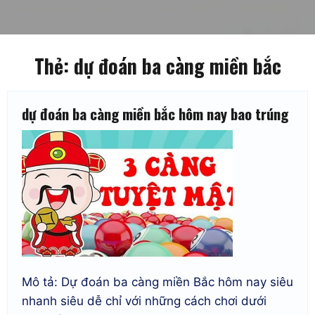
Thẻ:
dự đoán ba càng miền bắc
dự đoán ba càng miền bắc hôm nay bao trúng
Mô tả: Dự đoán ba càng miền Bắc hôm nay siêu
nhanh siêu dễ chỉ với những cách chơi dưới