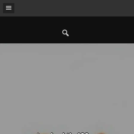
Skip
to
content