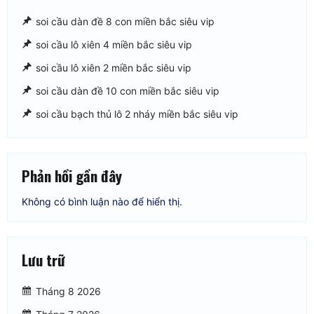
nay
soi cầu dàn đề 8 con miền bắc siêu vip
bao
soi cầu lô xiên 4 miền bắc siêu vip
trúng
soi cầu lô xiên 2 miền bắc siêu vip
soi cầu dàn đề 10 con miền bắc siêu vip
soi cầu bạch thủ lô 2 nháy miền bắc siêu vip
Phản hồi gần đây
Không có bình luận nào để hiển thị.
Lưu trữ
Tháng 8 2026