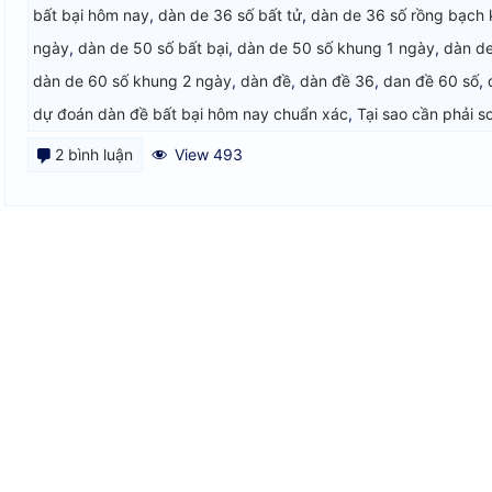
bất bại hôm nay
,
dàn de 36 số bất tử
,
dàn de 36 số rồng bạch 
ngày
,
dàn de 50 số bất bại
,
dàn de 50 số khung 1 ngày
,
dàn de
dàn de 60 số khung 2 ngày
,
dàn đề
,
dàn đề 36
,
dan đề 60 số
,
dự đoán dàn đề bất bại hôm nay chuẩn xác
,
Tại sao cần phải s
ở
2 bình luận
View 493
dự
đoán
dàn
đề
bất
bại
hôm
nay
kết
quả