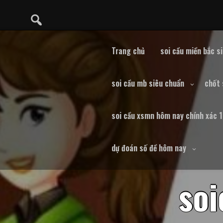
Skip
to
content
Trang chủ
soi cầu miền bắc si
soi cầu mb siêu chuẩn
chốt 
soi cầu xsmn hôm nay chính xác 
dự đoán số đề hôm nay
s
o
i