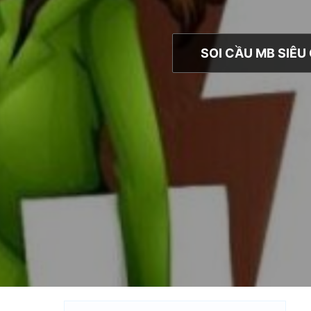
SOI CẦU MB SIÊU