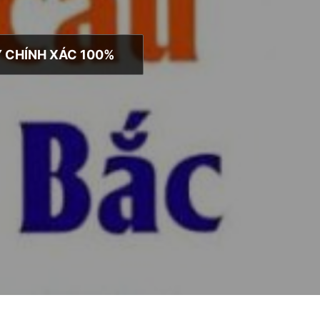
 CHÍNH XÁC 100%