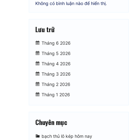
Không có bình luận nào để hiển thị.
Lưu trữ
Tháng 6 2026
Tháng 5 2026
Tháng 4 2026
Tháng 3 2026
Tháng 2 2026
Tháng 1 2026
Chuyên mục
bạch thủ lô kép hôm nay