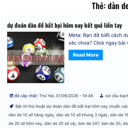
Thẻ:
dàn d
dự đoán dàn đề bất bại hôm nay kết quả liền tay
Meta: Bạn đã biết cách 
xác chưa? Click ngay bài 
Read More
đã câp nhật:
Thứ Hai, 01/06/2026 - 19:49
soi cầu bạc
Bật mí thủ thuật dự đoán dàn đề bất bại hôm nay chuẩn xá
dàn de 10 số hàng ngày
,
dàn de 10 số khung 3 ngày
,
dàn de 1
de 20 số hôm nay
,
dàn de 20 số vip
,
dan de 247
,
dan de 30
,
dà