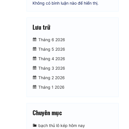
Không có bình luận nào để hiển thị.
Lưu trữ
Tháng 6 2026
Tháng 5 2026
Tháng 4 2026
Tháng 3 2026
Tháng 2 2026
Tháng 1 2026
Chuyên mục
bạch thủ lô kép hôm nay