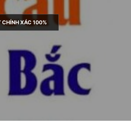
 CHÍNH XÁC 100%