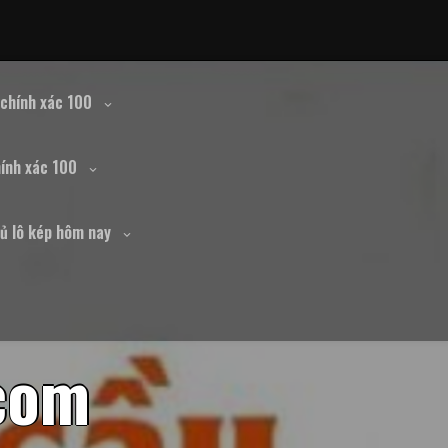
chính xác 100
ính xác 100
ủ lô kép hôm nay
c
o
m