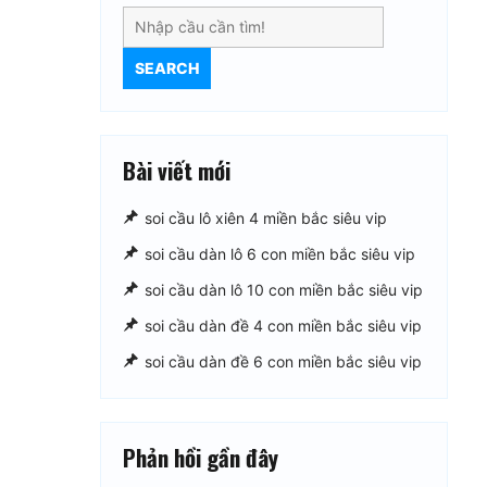
SEARCH
Bài viết mới
soi cầu lô xiên 4 miền bắc siêu vip
soi cầu dàn lô 6 con miền bắc siêu vip
soi cầu dàn lô 10 con miền bắc siêu vip
soi cầu dàn đề 4 con miền bắc siêu vip
soi cầu dàn đề 6 con miền bắc siêu vip
Phản hồi gần đây