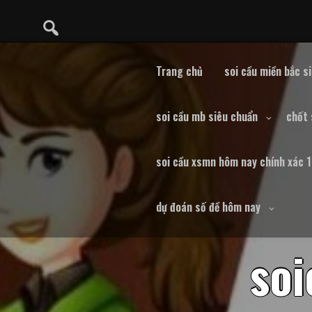
Skip
to
content
Trang chủ
soi cầu miền bắc si
soi cầu mb siêu chuẩn
chốt 
soi cầu xsmn hôm nay chính xác 
dự đoán số đề hôm nay
s
o
i