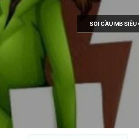
SOI CẦU MB SIÊU