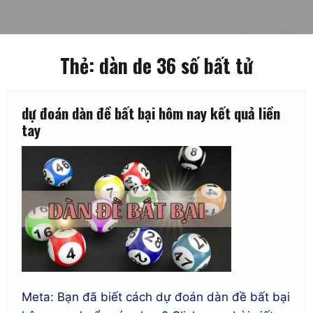
Thẻ:
dàn de 36 số bất tử
dự đoán dàn đề bất bại hôm nay kết quả liền
tay
Meta: Bạn đã biết cách dự đoán dàn đề bất bại