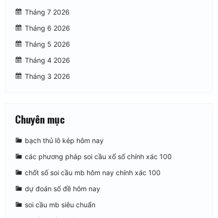
Tháng 7 2026
Tháng 6 2026
Tháng 5 2026
Tháng 4 2026
Tháng 3 2026
Chuyên mục
bạch thủ lô kép hôm nay
các phương pháp soi cầu xổ số chính xác 100
chốt số soi cầu mb hôm nay chính xác 100
dự đoán số đề hôm nay
soi cầu mb siêu chuẩn