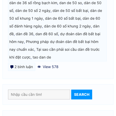
dàn de 36 số rồng bạch kim
,
dan de 50 so
,
dàn de 50
số
,
dàn de 50 số 2 ngày
,
dàn de 50 số bất bại
,
dàn de
50 số khung 1 ngày
,
dàn de 60 số bất bại
,
dàn de 60
số đánh hàng ngày
,
dàn de 60 số khung 2 ngày
,
dàn
đề
,
dàn đề 36
,
dan đề 60 số
,
dự đoán dàn đề bất bại
hôm nay
,
Phương pháp dự đoán dàn đề bất bại hôm
nay chuẩn xác
,
Tại sao cần phải soi cầu dàn đề trước
khi đặt cược
,
tao dan de
ở
2 bình luận
View 578
dự
đoán
dàn
SEARCH
đề
bất
bại