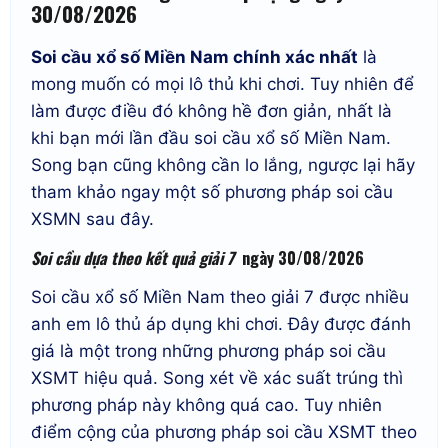
30/08/2026
Soi cầu xổ số Miền Nam chính xác nhất
là
mong muốn có mọi lô thủ khi chơi. Tuy nhiên để
làm được điều đó không hề đơn giản, nhất là
khi bạn mới lần đầu soi cầu xổ số Miền Nam.
Song bạn cũng không cần lo lắng, ngược lại hãy
tham khảo ngay một số phương pháp soi cầu
XSMN sau đây.
Soi cầu dựa theo kết quả giải 7
ngày 30/08/2026
Soi cầu xổ số Miền Nam theo giải 7 được nhiều
anh em lô thủ áp dụng khi chơi. Đây được đánh
giá là một trong những phương pháp soi cầu
XSMT hiệu quả. Song xét về xác suất trúng thì
phương pháp này không quá cao. Tuy nhiên
điểm cộng của phương pháp soi cầu XSMT theo