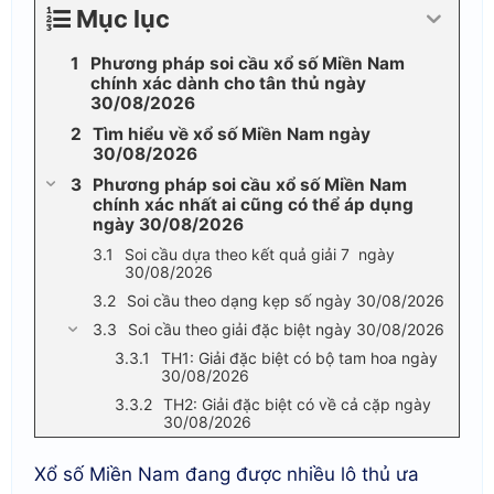
Mục lục
Phương pháp soi cầu xổ số Miền Nam
chính xác dành cho tân thủ ngày
30/08/2026
Tìm hiểu về xổ số Miền Nam ngày
30/08/2026
Phương pháp soi cầu xổ số Miền Nam
chính xác nhất ai cũng có thể áp dụng
ngày 30/08/2026
Soi cầu dựa theo kết quả giải 7 ngày
30/08/2026
Soi cầu theo dạng kẹp số ngày 30/08/2026
Soi cầu theo giải đặc biệt ngày 30/08/2026
TH1: Giải đặc biệt có bộ tam hoa ngày
30/08/2026
TH2: Giải đặc biệt có về cả cặp ngày
30/08/2026
Xổ số Miền Nam đang được nhiều lô thủ ưa