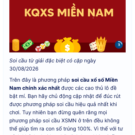
Soi cầu từ giải đặc biệt có cặp
ngày
30/08/2026
Trên đây là phương pháp
soi cầu xổ số Miền
Nam chính xác nhất
được các cao thủ lô đề
bật mí. Bạn hãy chủ động cập nhật để đúc rút
được phương pháp soi cầu hiệu quả nhất khi
chơi. Tuy nhiên bạn đừng quên rằng mọi
phương pháp soi cầu XSMN ở trên đều không
thể giúp tìm ra con số trúng 100%. Vì thế với tư