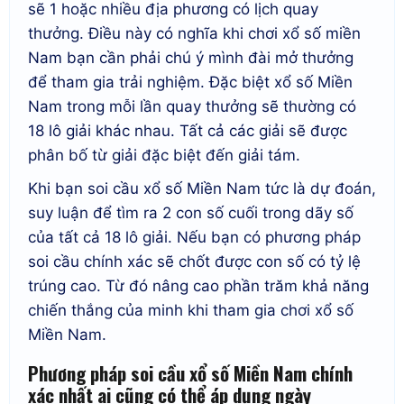
sẽ 1 hoặc nhiều địa phương có lịch quay
thưởng. Điều này có nghĩa khi chơi xổ số miền
Nam bạn cần phải chú ý mình đài mở thưởng
để tham gia trải nghiệm. Đặc biệt xổ số Miền
Nam trong mỗi lần quay thưởng sẽ thường có
18 lô giải khác nhau. Tất cả các giải sẽ được
phân bố từ giải đặc biệt đến giải tám.
Khi bạn soi cầu xổ số Miền Nam tức là dự đoán,
suy luận để tìm ra 2 con số cuối trong dãy số
của tất cả 18 lô giải. Nếu bạn có phương pháp
soi cầu chính xác sẽ chốt được con số có tỷ lệ
trúng cao. Từ đó nâng cao phần trăm khả năng
chiến thắng của minh khi tham gia chơi xổ số
Miền Nam.
Phương pháp soi cầu xổ số Miền Nam chính
xác nhất ai cũng có thể áp dụng ngày