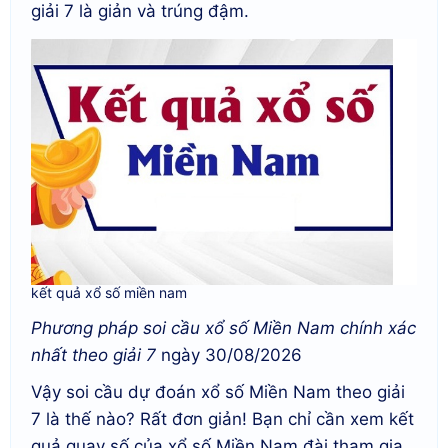
giải 7 là giản và trúng đậm.
kết quả xổ số miền nam
Phương pháp soi cầu xổ số Miền Nam chính xác
nhất theo giải 7
ngày 30/08/2026
Vậy soi cầu dự đoán xổ số Miền Nam theo giải
7 là thế nào? Rất đơn giản! Bạn chỉ cần xem kết
quả quay số của xổ số Miền Nam đài tham gia.