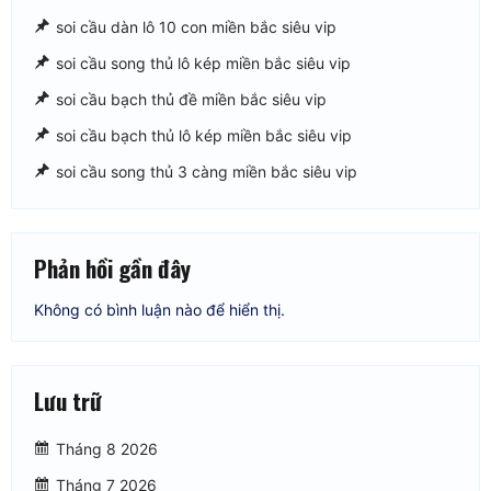
soi cầu dàn lô 10 con miền bắc siêu vip
soi cầu song thủ lô kép miền bắc siêu vip
soi cầu bạch thủ đề miền bắc siêu vip
soi cầu bạch thủ lô kép miền bắc siêu vip
soi cầu song thủ 3 càng miền bắc siêu vip
Phản hồi gần đây
Không có bình luận nào để hiển thị.
Lưu trữ
Tháng 8 2026
Tháng 7 2026