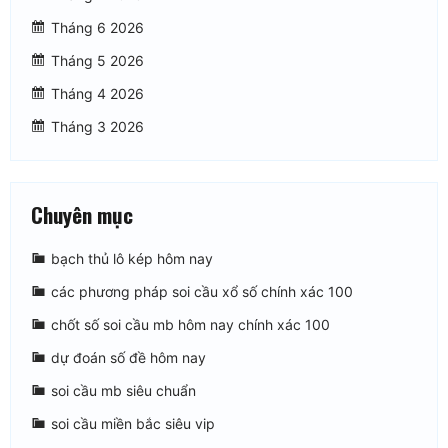
Tháng 6 2026
Tháng 5 2026
Tháng 4 2026
Tháng 3 2026
Chuyên mục
bạch thủ lô kép hôm nay
các phương pháp soi cầu xổ số chính xác 100
chốt số soi cầu mb hôm nay chính xác 100
dự đoán số đề hôm nay
soi cầu mb siêu chuẩn
soi cầu miền bắc siêu vip