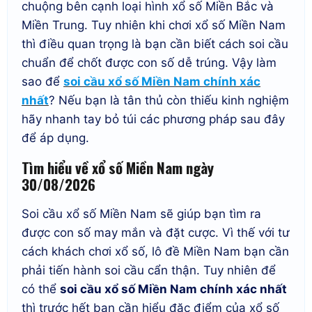
chuộng bên cạnh loại hình xổ số Miền Bắc và
Miền Trung. Tuy nhiên khi chơi xổ số Miền Nam
thì điều quan trọng là bạn cần biết cách soi cầu
chuẩn để chốt được con số dễ trúng. Vậy làm
sao để
soi cầu xổ số Miền Nam chính xác
nhất
? Nếu bạn là tân thủ còn thiếu kinh nghiệm
hãy nhanh tay bỏ túi các phương pháp sau đây
để áp dụng.
Tìm hiểu về xổ số Miền Nam ngày
30/08/2026
Soi cầu xổ số Miền Nam sẽ giúp bạn tìm ra
được con số may mắn và đặt cược. Vì thế với tư
cách khách chơi xổ số, lô đề Miền Nam bạn cần
phải tiến hành soi cầu cẩn thận. Tuy nhiên để
có thể
soi cầu xổ số Miền Nam chính xác nhất
thì trước hết bạn cần hiểu đặc điểm của xổ số