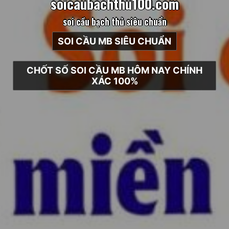
s
o
i
c
a
u
b
a
c
h
t
h
u
1
0
0
.
c
o
m
soi cầu bạch thủ siêu chuẩn
SOI CẦU MB SIÊU CHUẨN
CHỐT SỐ SOI CẦU MB HÔM NAY CHÍNH
XÁC 100%