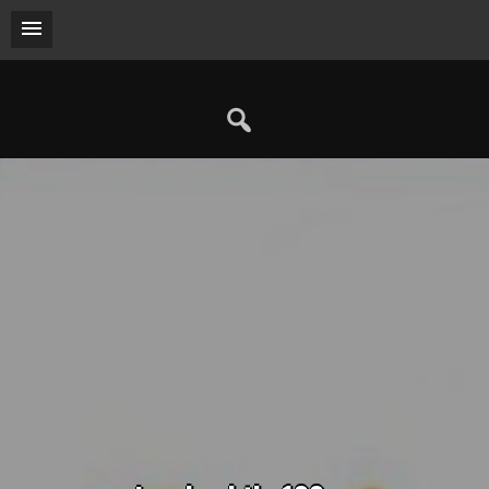
Skip
to
content