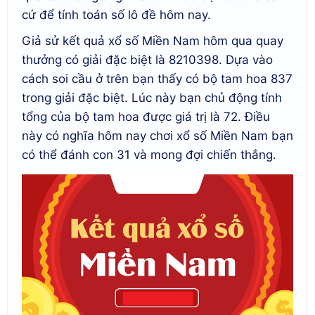
cứ để tính toán số lô đề hôm nay.
Giả sử kết quả xổ số Miền Nam hôm qua quay
thưởng có giải đặc biệt là 8210398. Dựa vào
cách soi cầu ở trên bạn thấy có bộ tam hoa 837
trong giải đặc biệt. Lúc này bạn chủ động tính
tổng của bộ tam hoa được giá trị là 72. Điều
này có nghĩa hôm nay chơi xổ số Miền Nam bạn
có thể đánh con 31 và mong đợi chiến thắng.