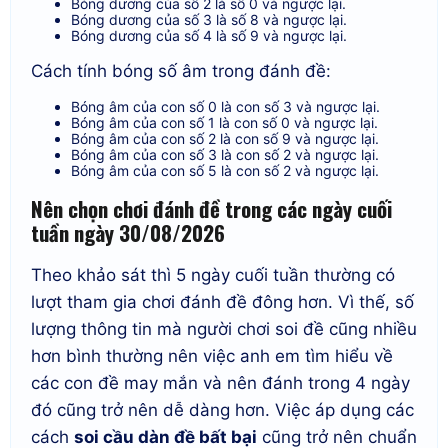
Bóng dương của số 2 là số 0 và ngược lại.
Bóng dương của số 3 là số 8 và ngược lại.
Bóng dương của số 4 là số 9 và ngược lại.
Cách tính bóng số âm trong đánh đề:
Bóng âm của con số 0 là con số 3 và ngược lại.
Bóng âm của con số 1 là con số 0 và ngược lại.
Bóng âm của con số 2 là con số 9 và ngược lại.
Bóng âm của con số 3 là con số 2 và ngược lại.
Bóng âm của con số 5 là con số 2 và ngược lại.
Nên chọn chơi đánh đề trong các ngày cuối
tuần ngày 30/08/2026
Theo khảo sát thì 5 ngày cuối tuần thường có
lượt tham gia chơi đánh đề đông hơn. Vì thế, số
lượng thông tin mà người chơi soi đề cũng nhiều
hơn bình thường nên việc anh em tìm hiểu về
các con đề may mắn và nên đánh trong 4 ngày
đó cũng trở nên dễ dàng hơn. Việc áp dụng các
cách
soi cầu dàn đề bất bại
cũng trở nên chuẩn