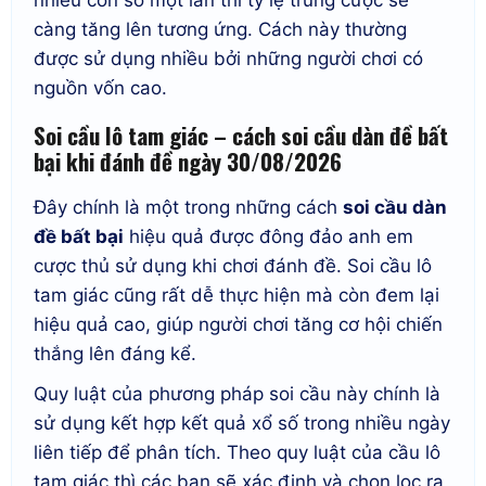
nhiều con số một lần thỉ tỷ lệ trúng cược sẽ
càng tăng lên tương ứng. Cách này thường
được sử dụng nhiều bởi những người chơi có
nguồn vốn cao.
Soi cầu lô tam giác – cách soi cầu dàn đề bất
bại khi đánh đề ngày 30/08/2026
Đây chính là một trong những cách
soi cầu dàn
đề bất bại
hiệu quả được đông đảo anh em
cược thủ sử dụng khi chơi đánh đề. Soi cầu lô
tam giác cũng rất dễ thực hiện mà còn đem lại
hiệu quả cao, giúp người chơi tăng cơ hội chiến
thắng lên đáng kể.
Quy luật của phương pháp soi cầu này chính là
sử dụng kết hợp kết quả xổ số trong nhiều ngày
liên tiếp để phân tích. Theo quy luật của cầu lô
tam giác thì các bạn sẽ xác định và chọn lọc ra