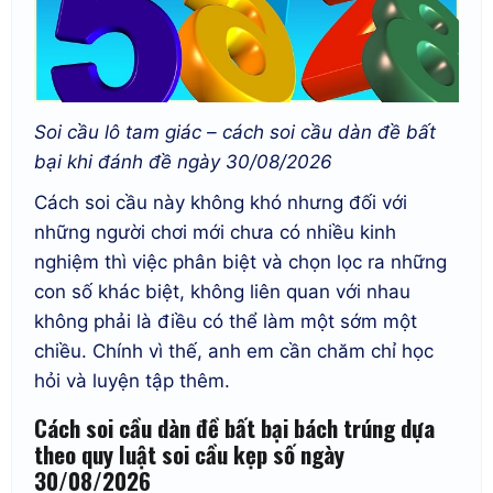
Soi cầu lô tam giác – cách soi cầu dàn đề bất
bại khi đánh đề ngày 30/08/2026
Cách soi cầu này không khó nhưng đối với
những người chơi mới chưa có nhiều kinh
nghiệm thì việc phân biệt và chọn lọc ra những
con số khác biệt, không liên quan với nhau
không phải là điều có thể làm một sớm một
chiều. Chính vì thế, anh em cần chăm chỉ học
hỏi và luyện tập thêm.
Cách soi cầu dàn đề bất bại bách trúng dựa
theo quy luật soi cầu kẹp số ngày
30/08/2026