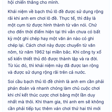
hội chiến thắng cho mình.
Khái niệm về bạch thủ lô đề được sử dụng rộng
rãi khi anh em chơi lô đề. Thực tế, thì đây là
một cụm từ được hình thành từ văn nói. Chứ
cho đến thời điểm hiện tại thì vẫn chưa có bất
kỳ một ghi chép hay một văn án nào có ghi
chép lại. Cách chơi này được chuyển từ văn
nôm, từ năm 1962 tại miền bắc. Khi công ty xổ
số kiến thiết thủ đô được thành lập và ra đời.
Từ lúc đó, thì khái niệm này đã được lan rộng
và được sử dụng rộng rãi trên cả nước.
Soi cầu bạch thủ lô đề chính là anh em cần phải
phán đoán và nhanh chóng làm chủ cuộc chơi
khi chỉ kết thúc cược chơi bằng một lần duy
nhất mà thôi. Khi tham gia, thì anh em sẽ không
cần phải tiếp tục thêm ván chơi thứ hai thì mới