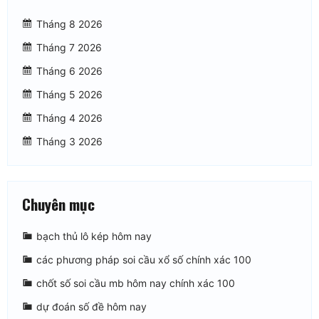
Tháng 8 2026
Tháng 7 2026
Tháng 6 2026
Tháng 5 2026
Tháng 4 2026
Tháng 3 2026
Chuyên mục
bạch thủ lô kép hôm nay
các phương pháp soi cầu xổ số chính xác 100
chốt số soi cầu mb hôm nay chính xác 100
dự đoán số đề hôm nay