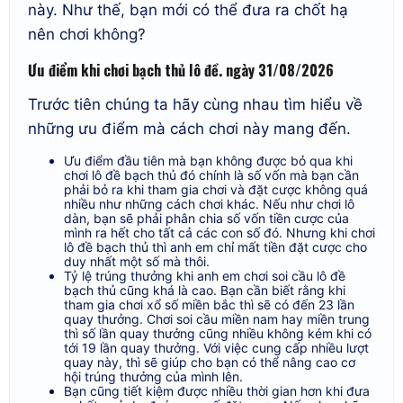
này. Như thế, bạn mới có thể đưa ra chốt hạ
nên chơi không?
Ưu điểm khi chơi bạch thủ lô đề. ngày 31/08/2026
Trước tiên chúng ta hãy cùng nhau tìm hiểu về
những ưu điểm mà cách chơi này mang đến.
Ưu điểm đầu tiên mà bạn không được bỏ qua khi
chơi lô đề bạch thủ đó chính là số vốn mà bạn cần
phải bỏ ra khi tham gia chơi và đặt cược không quá
nhiều như những cách chơi khác. Nếu như chơi lô
dàn, bạn sẽ phải phân chia số vốn tiền cược của
mình ra hết cho tất cả các con số đó. Nhưng khi chơi
lô đề bạch thủ thì anh em chỉ mất tiền đặt cược cho
duy nhất một số mà thôi.
Tỷ lệ trúng thưởng khi anh em chơi soi cầu lô đề
bạch thủ cũng khá là cao. Bạn cần biết rằng khi
tham gia chơi xổ số miền bắc thì sẽ có đến 23 lần
quay thưởng. Chơi soi cầu miền nam hay miền trung
thì số lần quay thưởng cũng nhiều không kém khi có
tới 19 lần quay thưởng. Với việc cung cấp nhiều lượt
quay này, thì sẽ giúp cho bạn có thể nâng cao cơ
hội trúng thưởng của mình lên.
Bạn cũng tiết kiệm được nhiều thời gian hơn khi đưa