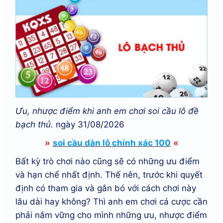
Ưu, nhược điểm khi anh em chơi soi cầu lô đề
bạch thủ.
ngày 31/08/2026
»
soi cầu dàn lô chính xác 100
«
Bất kỳ trò chơi nào cũng sẽ có những ưu điểm
và hạn chế nhất định. Thế nên, trước khi quyết
định có tham gia và gắn bó với cách chơi này
lâu dài hay không? Thì anh em chơi cá cược cần
phải nắm vững cho mình những ưu, nhược điểm