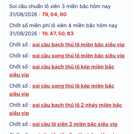
Soi cầu chuẩn lô xiên 3 miền bắc hôm nay
31/08/2026 :
79, 04, 60
Chốt số miễn phí lô xiên 4 miền bắc hôm nay
31/08/2026 :
19, 47, 50, 83
Chốt số :
soi cầu bạch thủ lô miền bắc siêu vip
Chốt số :
soi cầu song thủ lô miền bắc siêu vip
Chốt số :
soi cầu bạch thủ lô kép miền bắc
siêu vip
Chốt số :
soi cầu song thủ lô kép miền bắc
siêu vip
Chốt số :
soi cầu bạch thủ lô 2 nháy miền bắc
siêu vip
Chốt số :
soi cầu lô xiên 2 miền bắc siêu vip