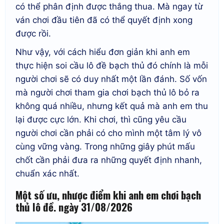
có thể phân định được thắng thua. Mà ngay từ
ván chơi đầu tiên đã có thể quyết định xong
được rồi.
Như vậy, với cách hiểu đơn giản khi anh em
thực hiện soi cầu lô đề bạch thủ đó chính là mỗi
người chơi sẽ có duy nhất một lần đánh. Số vốn
mà người chơi tham gia chơi bạch thủ lô bỏ ra
không quá nhiều, nhưng kết quả mà anh em thu
lại được cực lớn. Khi chơi, thì cũng yêu cầu
người chơi cần phải có cho mình một tâm lý vô
cùng vững vàng. Trong những giây phút mấu
chốt cần phải đưa ra những quyết định nhanh,
chuẩn xác nhất.
Một số ưu, nhược điểm khi anh em chơi bạch
thủ lô đề. ngày 31/08/2026