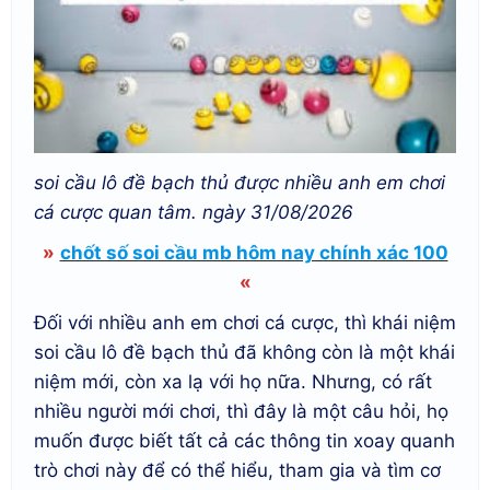
soi cầu lô đề bạch thủ được nhiều anh em chơi
cá cược quan tâm. ngày 31/08/2026
»
chốt số soi cầu mb hôm nay chính xác 100
«
Đối với nhiều anh em chơi cá cược, thì khái niệm
soi cầu lô đề bạch thủ đã không còn là một khái
niệm mới, còn xa lạ với họ nữa. Nhưng, có rất
nhiều người mới chơi, thì đây là một câu hỏi, họ
muốn được biết tất cả các thông tin xoay quanh
trò chơi này để có thể hiểu, tham gia và tìm cơ