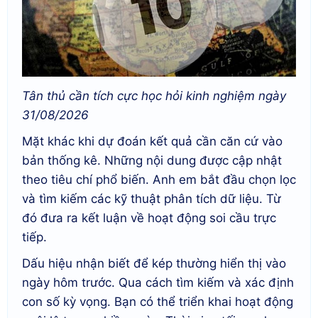
Tân thủ cần tích cực học hỏi kinh nghiệm ngày
31/08/2026
Mặt khác khi dự đoán kết quả cần căn cứ vào
bản thống kê. Những nội dung được cập nhật
theo tiêu chí phổ biến. Anh em bắt đầu chọn lọc
và tìm kiếm các kỹ thuật phân tích dữ liệu. Từ
đó đưa ra kết luận về hoạt động soi cầu trực
tiếp.
Dấu hiệu nhận biết để kép thường hiển thị vào
ngày hôm trước. Qua cách tìm kiếm và xác định
con số kỳ vọng. Bạn có thể triển khai hoạt động