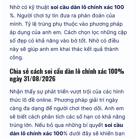
Nhờ có kỹ thuật
soi cầu dàn lô chính xác 100
%. Người chơi tự tin đưa ra phán đoán của
mình. Tỷ lệ trúng phụ thuộc vào phương pháp
áp dụng của anh em. Cách chọn lọc những cặp
số đẹp có khả năng vào bờ tốt. Nhờ có điều
này sẽ giúp anh em khai thác kết quả thành
công.
Chia sẻ cách soi cầu dàn lô chính xác 100%
ngày 31/08/2026
Nhận thấy sự phát triển vượt trội của các hình
thức lô đề online. Phương pháp giải trí ngày
càng đa dạng để người chơi theo dõi. Anh em
sẽ biết cách phân tích các số hạn có khả năng
trúng lớn. Nếu bỏ qua những bí quyết
soi cầu
dàn lô chính xác 100
% dưới đây sẽ khiến bạn