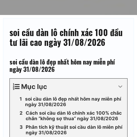
soi cầu dàn lô chính xác 100 đầu
tư lãi cao ngày 31/08/2026
soi cầu dàn lô đẹp nhất hôm nay miễn phí
ngày 31/08/2026
Mục lục
soi cầu dàn lô đẹp nhất hôm nay miễn phí
ngày 31/08/2026
Cách soi cầu dàn lô chính xác 100% chắc
chắn “không sợ thua” ngày 31/08/2026
Phân tích kỹ thuật soi cầu dàn lô miễn phí
ngày 31/08/2026