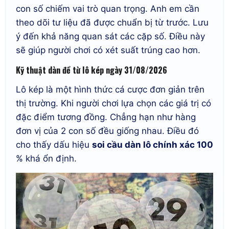
con số chiếm vai trò quan trọng. Anh em cần
theo dõi tư liệu đã được chuẩn bị từ trước. Lưu
ý đến khả năng quan sát các cặp số. Điều này
sẽ giúp người chơi có xét suất trúng cao hơn.
Kỹ thuật dàn đề từ lô kép ngày 31/08/2026
Lô kép là một hình thức cá cược đơn giản trên
thị trường. Khi người chơi lựa chọn các giá trị có
đặc điểm tương đồng. Chẳng hạn như hàng
đơn vị của 2 con số đều giống nhau. Điều đó
cho thấy dấu hiệu
soi cầu dàn lô chính xác 100
% khá ổn định.