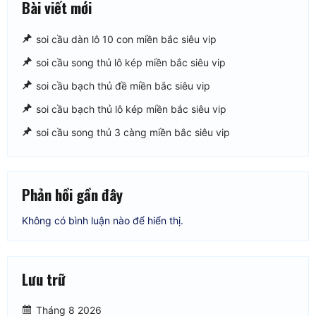
Bài viết mới
soi cầu dàn lô 10 con miền bắc siêu vip
soi cầu song thủ lô kép miền bắc siêu vip
soi cầu bạch thủ đề miền bắc siêu vip
soi cầu bạch thủ lô kép miền bắc siêu vip
soi cầu song thủ 3 càng miền bắc siêu vip
Phản hồi gần đây
Không có bình luận nào để hiển thị.
Lưu trữ
Tháng 8 2026