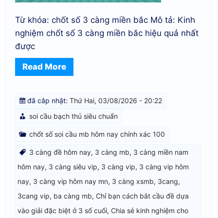
Từ khóa: chốt số 3 càng miền bắc Mô tả: Kinh
nghiệm chốt số 3 càng miền bắc hiệu quả nhất
được
Read More
đã câp nhật:
Thứ Hai, 03/08/2026 - 20:22
soi cầu bạch thủ siêu chuẩn
chốt số soi cầu mb hôm nay chính xác 100
3 càng đề hôm nay
,
3 càng mb
,
3 càng miền nam
hôm nay
,
3 càng siêu vip
,
3 càng vip
,
3 càng vip hôm
nay
,
3 càng vip hôm nay mn
,
3 càng xsmb
,
3cang
,
3cang vip
,
ba càng mb
,
Chỉ bạn cách bắt cầu đề dựa
vào giải đặc biệt ở 3 số cuối
,
Chia sẻ kinh nghiệm cho