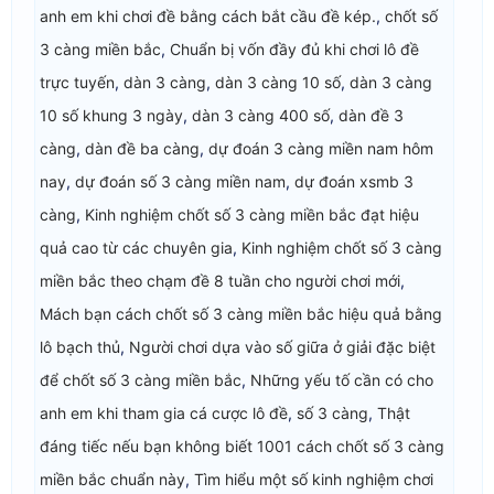
anh em khi chơi đề bằng cách bắt cầu đề kép.
,
chốt số
3 càng miền bắc
,
Chuẩn bị vốn đầy đủ khi chơi lô đề
trực tuyến
,
dàn 3 càng
,
dàn 3 càng 10 số
,
dàn 3 càng
10 số khung 3 ngày
,
dàn 3 càng 400 số
,
dàn đề 3
càng
,
dàn đề ba càng
,
dự đoán 3 càng miền nam hôm
nay
,
dự đoán số 3 càng miền nam
,
dự đoán xsmb 3
càng
,
Kinh nghiệm chốt số 3 càng miền bắc đạt hiệu
quả cao từ các chuyên gia
,
Kinh nghiệm chốt số 3 càng
miền bắc theo chạm đề 8 tuần cho người chơi mới
,
Mách bạn cách chốt số 3 càng miền bắc hiệu quả bằng
lô bạch thủ
,
Người chơi dựa vào số giữa ở giải đặc biệt
để chốt số 3 càng miền bắc
,
Những yếu tố cần có cho
anh em khi tham gia cá cược lô đề
,
số 3 càng
,
Thật
đáng tiếc nếu bạn không biết 1001 cách chốt số 3 càng
miền bắc chuẩn này
,
Tìm hiểu một số kinh nghiệm chơi