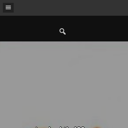
Skip
to
content