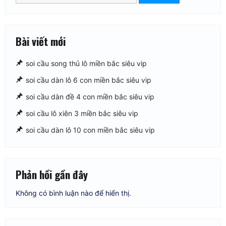
lô
kép
Bài viết mới
miền
bắc
soi cầu song thủ lô miền bắc siêu vip
siêu
soi cầu dàn lô 6 con miền bắc siêu vip
vip
soi cầu dàn đề 4 con miền bắc siêu vip
soi cầu lô xiên 3 miền bắc siêu vip
soi cầu dàn lô 10 con miền bắc siêu vip
Phản hồi gần đây
Không có bình luận nào để hiển thị.