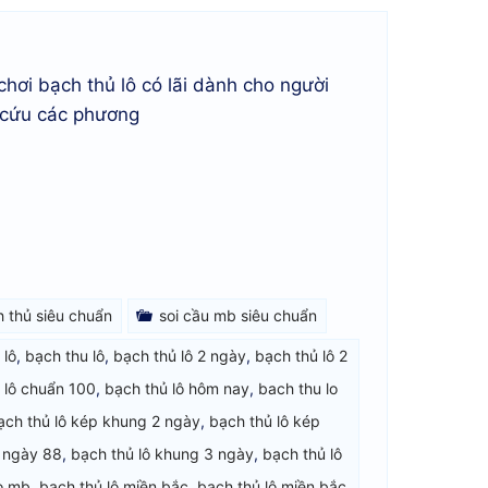
hơi bạch thủ lô có lãi dành cho người
 cứu các phương
h thủ siêu chuẩn
soi cầu mb siêu chuẩn
 lô
,
bạch thu lô
,
bạch thủ lô 2 ngày
,
bạch thủ lô 2
 lô chuẩn 100
,
bạch thủ lô hôm nay
,
bach thu lo
ạch thủ lô kép khung 2 ngày
,
bạch thủ lô kép
2 ngày 88
,
bạch thủ lô khung 3 ngày
,
bạch thủ lô
o mb
,
bạch thủ lô miền bắc
,
bạch thủ lô miền bắc