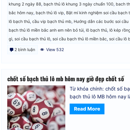
khung 2 ngày 88
,
bạch thủ lô khung 3 ngày chuẩn 100
,
bach th
bắc hôm nay
,
bạch thủ lô vip
,
Bật mí kinh nghiệm soi cầu bạch t
lô bạch thủ
,
cầu vip bạch thủ mb
,
Hướng dẫn các bước soi cầu b
bạch thủ lô miền bắc anh em nên bỏ túi
,
lô bạch thủ
,
lô kép rồn
gì
,
soi cầu bạch thủ lô
,
soi cầu bạch thủ lô miền bắc
,
soi cầu lô
ở
2 bình luận
View 532
soi
cầu
bạch
chốt số bạch thủ lô mb hôm nay giờ đẹp chốt số
thủ
Từ khóa chính: chốt số b
lô
bạch thủ lô MB hôm nay l
miền
Read More
bắc
theo
là