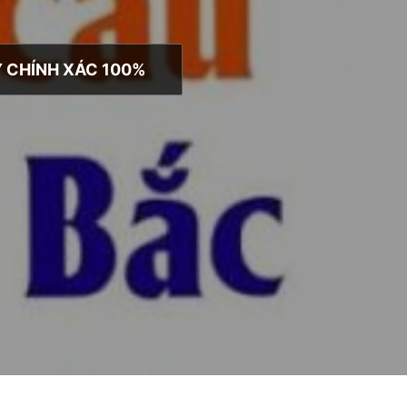
 CHÍNH XÁC 100%