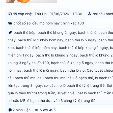
đề
uy
đã câp nhật:
Thứ Hai, 01/06/2026 - 19:36
soi cầu bạc
tín
chốt số soi cầu mb hôm nay chính xác 100
bạch thủ kép
,
bạch thủ khung 2 ngày
,
bạch thủ lô
,
bạch thu
nháy
,
bạch thủ lô 2 nháy hôm nay
,
bạch thủ lô 5 ngày
,
bạch thủ
kep
,
bạch thủ lô kép hôm nay
,
bạch thủ lô kép khung 1 ngày
,
b
miễn phí 1 ngày
,
bạch thủ lô khung 2 ngày
,
bạch thủ lô khung 
khung 3 ngày chuẩn 100
,
bạch thủ lô khung 5 ngày
,
bach thu l
hôm nay
,
bạch thủ lô mỗi ngày
,
bạch thủ lô vip
,
Các tuyệt chiêu
câu bạch thủ mb
,
cau bach thu mb
,
cầu lô bạch thủ
,
lô bạch th
liên tục trong 3 ngày
,
soi cầu mb lô bạch thủ tỷ lệ trúng 99
,
Soi
quả lô theo thứ tự trong tuần
,
Tuyệt chiêu bắt lô bạch thủ miền
soi cầu MB lô bạch thủ dựa vào 3 càng tỷ lệ trúng 99
ở
2 bình luận
View 495