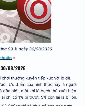
 trúng 99 % ngày 30/08/2026
 chuẩn
«
ày 30/08/2026
 chơi thường xuyên tiếp xúc với lô đề.
đuổi. Ưu điểm của hình thức này là người
 đặc biệt, một khi lô bạch thủ xuất hiện
i chỉ có 1% bị trượt, 5% còn lại là bị lộn.