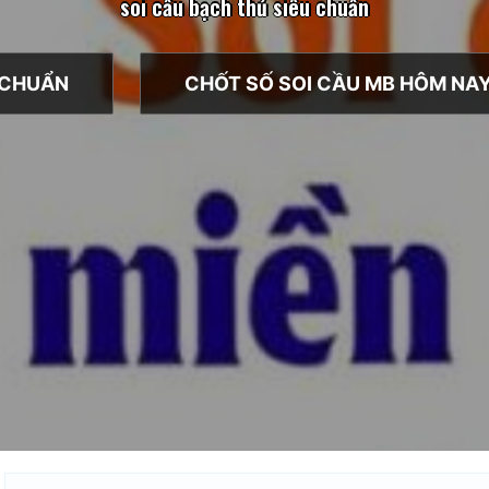
soi cầu bạch thủ siêu chuẩn
 CHUẨN
CHỐT SỐ SOI CẦU MB HÔM NAY