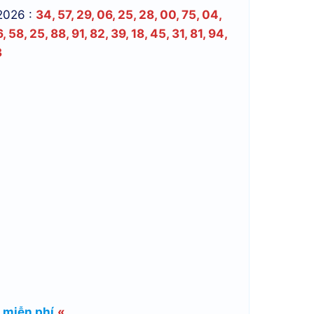
2026 :
34, 57, 29, 06, 25, 28, 00, 75, 04,
, 58, 25, 88, 91, 82, 39, 18, 45, 31, 81, 94,
3
 miễn phí
«