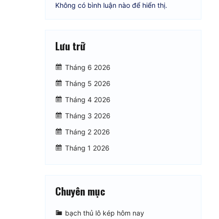
Không có bình luận nào để hiển thị.
Lưu trữ
Tháng 6 2026
Tháng 5 2026
Tháng 4 2026
Tháng 3 2026
Tháng 2 2026
Tháng 1 2026
Chuyên mục
bạch thủ lô kép hôm nay