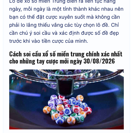
Lô đề xổ số miền Trung diễn ra liên tục hàng
ngày, mỗi ngày là một tỉnh thành khác nhau nên
bạn có thể đặt cược xuyên suốt mà không cần
phải lo lắng thiếu vắng các tùy chọn lô đề. Chỉ
cần chú ý soi cầu và xác định được số đề đẹp
trước khi vào tiền cược của mình.
Cách soi cầu xổ số miền trung chính xác nhất
cho những tay cược mới ngày 30/08/2026