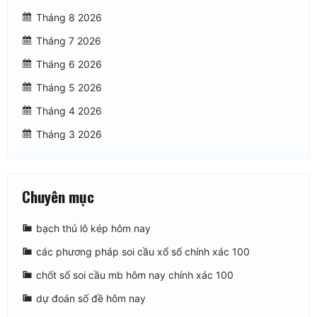
Tháng 8 2026
Tháng 7 2026
Tháng 6 2026
Tháng 5 2026
Tháng 4 2026
Tháng 3 2026
Chuyên mục
bạch thủ lô kép hôm nay
các phương pháp soi cầu xổ số chính xác 100
chốt số soi cầu mb hôm nay chính xác 100
dự đoán số đề hôm nay