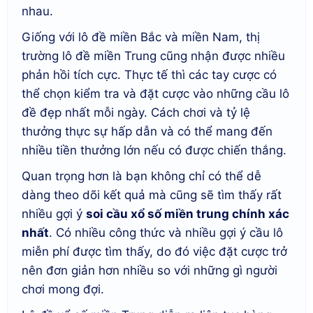
nhau.
Giống với lô đề miền Bắc và miền Nam, thị
trường lô đề miền Trung cũng nhận được nhiều
phản hồi tích cực. Thực tế thì các tay cược có
thể chọn kiểm tra và đặt cược vào những cầu lô
đề đẹp nhất mỗi ngày. Cách chơi và tỷ lệ
thưởng thực sự hấp dẫn và có thể mang đến
nhiều tiền thưởng lớn nếu có được chiến thắng.
Quan trọng hơn là bạn không chỉ có thể dễ
dàng theo dõi kết quả mà cũng sẽ tìm thấy rất
nhiều gợi ý
soi cầu xổ số miền trung chính xác
nhất
. Có nhiều công thức và nhiều gợi ý cầu lô
miễn phí được tìm thấy, do đó việc đặt cược trở
nên đơn giản hơn nhiều so với những gì người
chơi mong đợi.