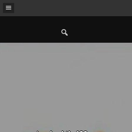
Skip
to
content