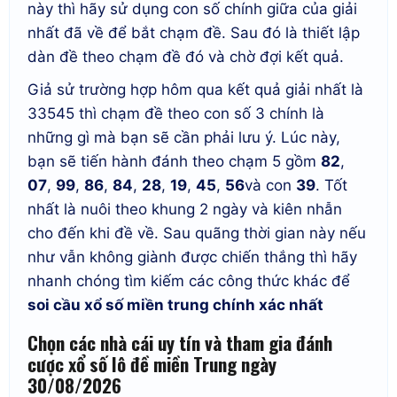
này thì hãy sử dụng con số chính giữa của giải
nhất đã về để bắt chạm đề. Sau đó là thiết lập
dàn đề theo chạm đề đó và chờ đợi kết quả.
Giả sử trường hợp hôm qua kết quả giải nhất là
33545 thì chạm đề theo con số 3 chính là
những gì mà bạn sẽ cần phải lưu ý. Lúc này,
bạn sẽ tiến hành đánh theo chạm 5 gồm
82
,
07
,
99
,
86
,
84
,
28
,
19
,
45
,
56
và con
39
. Tốt
nhất là nuôi theo khung 2 ngày và kiên nhẫn
cho đến khi đề về. Sau quãng thời gian này nếu
như vẫn không giành được chiến thắng thì hãy
nhanh chóng tìm kiếm các công thức khác để
soi cầu xổ số miền trung chính xác nhất
Chọn các nhà cái uy tín và tham gia đánh
cược xổ số lô đề miền Trung ngày
30/08/2026