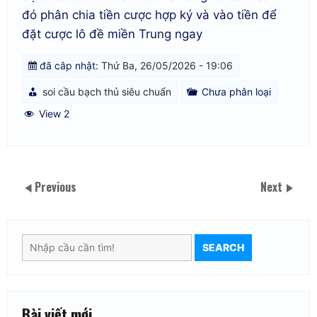
đó phân chia tiền cược hợp ký và vào tiền để
đặt cược lô đề miền Trung ngay
đã câp nhật:
Thứ Ba, 26/05/2026 - 19:06
soi cầu bạch thủ siêu chuẩn
Chưa phân loại
View 2
Previous
Next
SEARCH
Bài viết mới