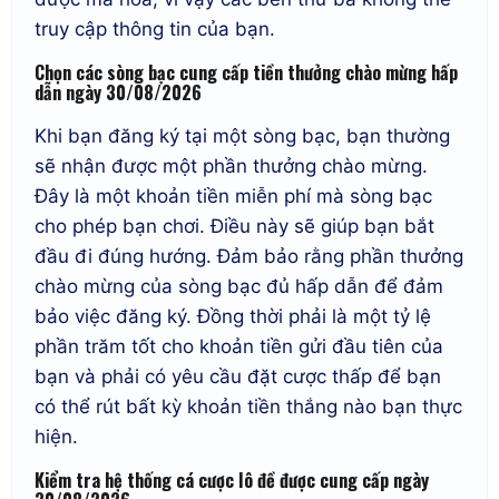
truy cập thông tin của bạn.
Chọn các sòng bạc cung cấp tiền thưởng chào mừng hấp
dẫn ngày 30/08/2026
Khi bạn đăng ký tại một sòng bạc, bạn thường
sẽ nhận được một phần thưởng chào mừng.
Đây là một khoản tiền miễn phí mà sòng bạc
cho phép bạn chơi. Điều này sẽ giúp bạn bắt
đầu đi đúng hướng. Đảm bảo rằng phần thưởng
chào mừng của sòng bạc đủ hấp dẫn để đảm
bảo việc đăng ký. Đồng thời phải là một tỷ lệ
phần trăm tốt cho khoản tiền gửi đầu tiên của
bạn và phải có yêu cầu đặt cược thấp để bạn
có thể rút bất kỳ khoản tiền thắng nào bạn thực
hiện.
Kiểm tra hệ thống cá cược lô đề được cung cấp ngày