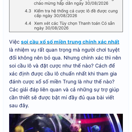
chào mừng hấp dẫn ngày 30/08/2026
Kiểm tra hệ thống cá cược lô đề được cung
cấp ngày 30/08/2026
Xem xét các Tùy chọn Thanh toán Có sẵn
ngày 30/08/2026
Việc
soi cầu xổ số miền trung chính xác nhất
là nhiệm vụ rất quan trọng mà người chơi tuyệt
đối không nên bỏ qua. Nhưng chính xác thì nên
soi cầu lô và đặt cược như thế nào? Cách để
xác định được cầu lô chuẩn nhất khi tham gia
đánh cược xổ số miền Trung là như thế nào?
Các giải đáp liên quan và cả những sự trợ giúp
cần thiết sẽ được bật mí đầy đủ qua bài viết
sau đây.