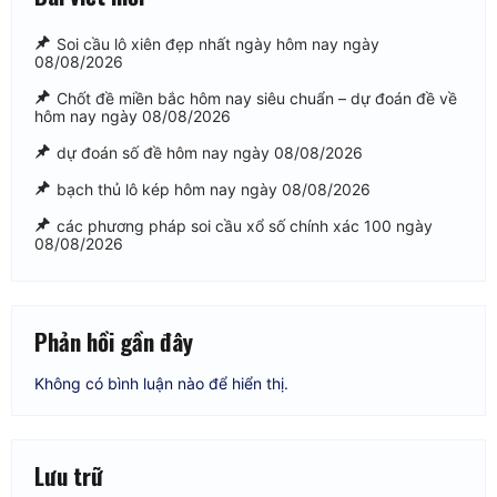
Soi cầu lô xiên đẹp nhất ngày hôm nay ngày
08/08/2026
Chốt đề miền bắc hôm nay siêu chuẩn – dự đoán đề về
hôm nay ngày 08/08/2026
dự đoán số đề hôm nay ngày 08/08/2026
bạch thủ lô kép hôm nay ngày 08/08/2026
các phương pháp soi cầu xổ số chính xác 100 ngày
08/08/2026
Phản hồi gần đây
Không có bình luận nào để hiển thị.
Lưu trữ