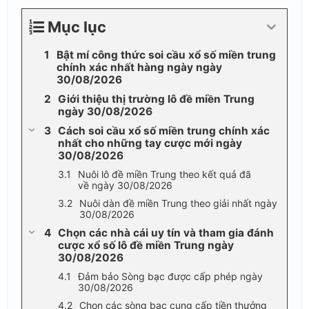
Mục lục
Bật mí công thức soi cầu xổ số miền trung
chính xác nhất hàng ngày ngày
30/08/2026
Giới thiệu thị trường lô đề miền Trung
ngày 30/08/2026
Cách soi cầu xổ số miền trung chính xác
nhất cho những tay cược mới ngày
30/08/2026
Nuôi lô đề miền Trung theo kết quả đã
về ngày 30/08/2026
Nuôi dàn đề miền Trung theo giải nhất ngày
30/08/2026
Chọn các nhà cái uy tín và tham gia đánh
cược xổ số lô đề miền Trung ngày
30/08/2026
Đảm bảo Sòng bạc được cấp phép ngày
30/08/2026
Chọn các sòng bạc cung cấp tiền thưởng