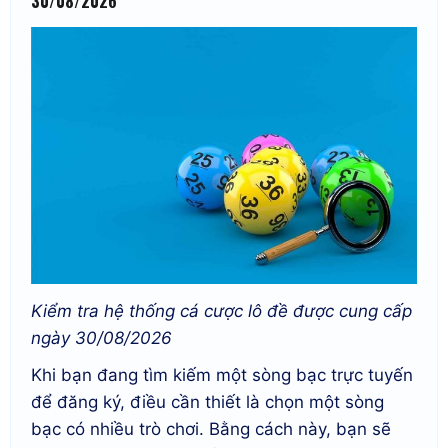
30/08/2026
Kiểm tra hệ thống cá cược lô đề được cung cấp
ngày 30/08/2026
Khi bạn đang tìm kiếm một sòng bạc trực tuyến
để đăng ký, điều cần thiết là chọn một sòng
bạc có nhiều trò chơi. Bằng cách này, bạn sẽ