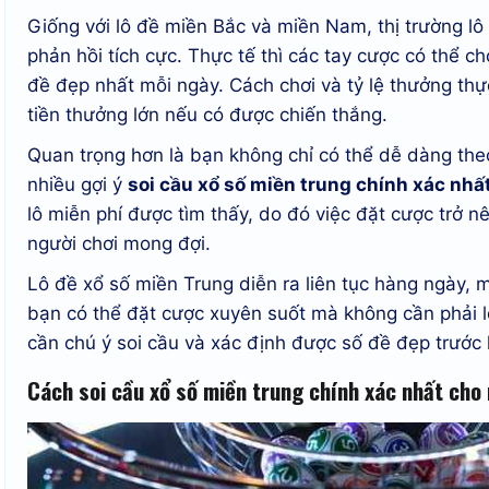
Giống với lô đề miền Bắc và miền Nam, thị trường l
phản hồi tích cực. Thực tế thì các tay cược có thể c
đề đẹp nhất mỗi ngày. Cách chơi và tỷ lệ thưởng th
tiền thưởng lớn nếu có được chiến thắng.
Quan trọng hơn là bạn không chỉ có thể dễ dàng theo
nhiều gợi ý
soi cầu xổ số miền trung chính xác nhấ
lô miễn phí được tìm thấy, do đó việc đặt cược trở n
người chơi mong đợi.
Lô đề xổ số miền Trung diễn ra liên tục hàng ngày, 
bạn có thể đặt cược xuyên suốt mà không cần phải lo
cần chú ý soi cầu và xác định được số đề đẹp trước 
Cách soi cầu xổ số miền trung chính xác nhất ch