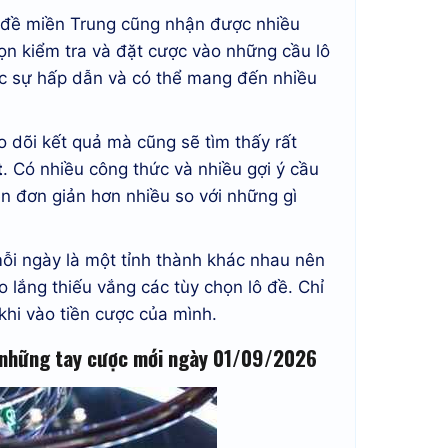
ô đề miền Trung cũng nhận được nhiều
họn kiểm tra và đặt cược vào những cầu lô
ực sự hấp dẫn và có thể mang đến nhiều
 dõi kết quả mà cũng sẽ tìm thấy rất
t
. Có nhiều công thức và nhiều gợi ý cầu
ên đơn giản hơn nhiều so với những gì
mỗi ngày là một tỉnh thành khác nhau nên
 lắng thiếu vắng các tùy chọn lô đề. Chỉ
khi vào tiền cược của mình.
o những tay cược mới ngày 01/09/2026