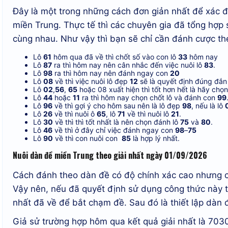
Đây là một trong những cách đơn giản nhất để xác đ
miền Trung. Thực tế thì các chuyên gia đã tổng hợp
cùng nhau. Như vậy thì bạn sẽ chỉ cần đánh cược th
Lô
61
hôm qua đã về thì chốt số vào con lô
33
hôm nay
Lô
87
ra thì hôm nay nên cân nhắc đến việc nuôi lô
83
.
Lô
98
ra thì hôm nay nên đánh ngay con
20
Lô
08
về thì việc nuôi lô đẹp
12
sẽ là quyết định đúng đắn
Lô
02
,
56
,
65
hoặc 08 xuất hiện thì tốt hơn hết là hãy chọn
Lô
44
hoặc
11
ra thì hôm nay chọn chốt lô và đánh con
99
Lô
96
về thì gợi ý cho hôm sau nên là lô đẹp
98
, nếu là lô
Lô
26
về thì nuôi ô
65
, lô
71
về thì nuôi lô
21
.
Lô
30
về thì thì tốt nhất là nên chọn đánh lô
75
và
80
.
Lô
46
về thì ở đây chỉ việc đánh ngay con
98
–
75
Lô
90
về thì con nuôi con
85
là hợp lý nhất.
Nuôi dàn đề miền Trung theo giải nhất ngày 01/09/2026
Cách đánh theo dàn đề có độ chính xác cao nhưng c
Vậy nên, nếu đã quyết định sử dụng công thức này t
nhất đã về để bắt chạm đề. Sau đó là thiết lập dàn 
Giả sử trường hợp hôm qua kết quả giải nhất là 7030