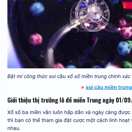
Bật mí công thức soi cầu xổ số miền trung chính xá
»
soi cầu miền trung
Giới thiệu thị trường lô đề miền Trung ngày 01/0
Xổ số ba miền vẫn luôn hấp dẫn và ngày càng được bi
thì bạn có thể tham gia đặt cược một cách linh hoạt 
nhau.