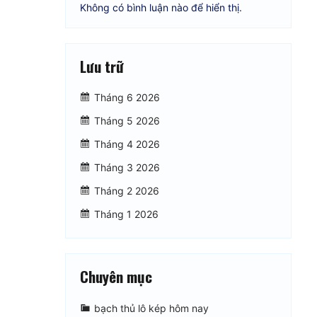
Không có bình luận nào để hiển thị.
Lưu trữ
Tháng 6 2026
Tháng 5 2026
Tháng 4 2026
Tháng 3 2026
Tháng 2 2026
Tháng 1 2026
Chuyên mục
bạch thủ lô kép hôm nay