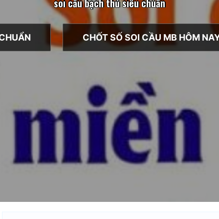
soi cầu bạch thủ siêu chuẩn
 CHUẨN
CHỐT SỐ SOI CẦU MB HÔM NAY