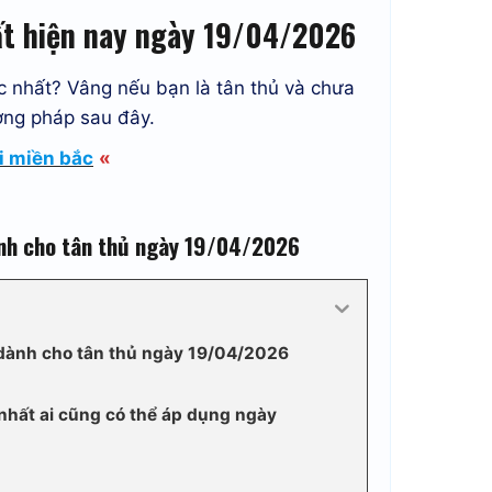
ất hiện nay ngày 19/04/2026
c nhất? Vâng nếu bạn là tân thủ và chưa
ơng pháp sau đây.
i miền bắc
«
ành cho tân thủ ngày 19/04/2026
dành cho tân thủ ngày 19/04/2026
nhất ai cũng có thể áp dụng ngày