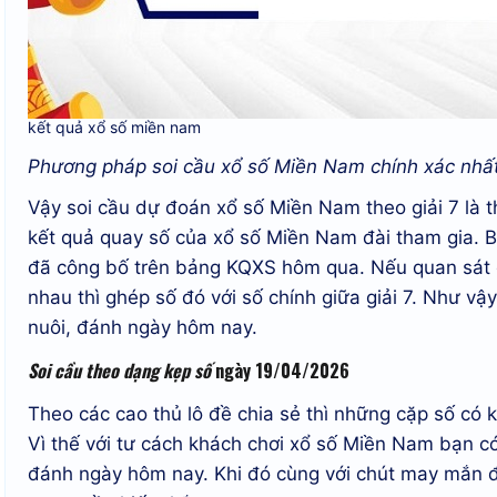
kết quả xổ số miền nam
Phương pháp soi cầu xổ số Miền Nam chính xác nhất 
Vậy soi cầu dự đoán xổ số Miền Nam theo giải 7 là 
kết quả quay số của xổ số Miền Nam đài tham gia. Bạ
đã công bố trên bảng KQXS hôm qua. Nếu quan sát d
nhau thì ghép số đó với số chính giữa giải 7. Như 
nuôi, đánh ngày hôm nay.
Soi cầu theo dạng kẹp số
ngày 19/04/2026
Theo các cao thủ lô đề chia sẻ thì những cặp số có k
Vì thế với tư cách khách chơi xổ số Miền Nam bạn có
đánh ngày hôm nay. Khi đó cùng với chút may mắn đ