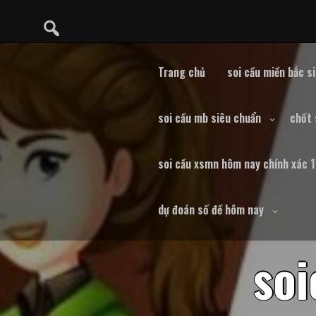
Skip
to
content
Trang chủ
soi cầu miền bắc si
soi cầu mb siêu chuẩn
chốt 
soi cầu xsmn hôm nay chính xác 
dự đoán số đề hôm nay
s
o
i