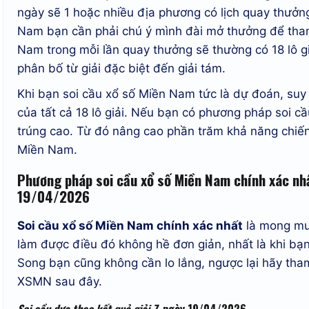
ngày sẽ 1 hoặc nhiều địa phương có lịch quay thưởng
Nam bạn cần phải chú ý mình đài mở thưởng để tham 
Nam trong mỗi lần quay thưởng sẽ thường có 18 lô gi
phân bố từ giải đặc biệt đến giải tám.
Khi bạn soi cầu xổ số Miền Nam tức là dự đoán, suy 
của tất cả 18 lô giải. Nếu bạn có phương pháp soi cầ
trúng cao. Từ đó nâng cao phần trăm khả năng chiến
Miền Nam.
Phương pháp soi cầu xổ số Miền Nam chính xác nh
19/04/2026
Soi cầu xổ số Miền Nam chính xác nhất
là mong muố
làm được điều đó không hề đơn giản, nhất là khi bạ
Song bạn cũng không cần lo lắng, ngược lại hãy th
XSMN sau đây.
Soi cầu dựa theo kết quả giải 7
ngày 19/04/2026