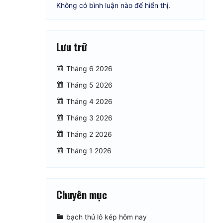
Không có bình luận nào để hiển thị.
Lưu trữ
Tháng 6 2026
Tháng 5 2026
Tháng 4 2026
Tháng 3 2026
Tháng 2 2026
Tháng 1 2026
Chuyên mục
bạch thủ lô kép hôm nay