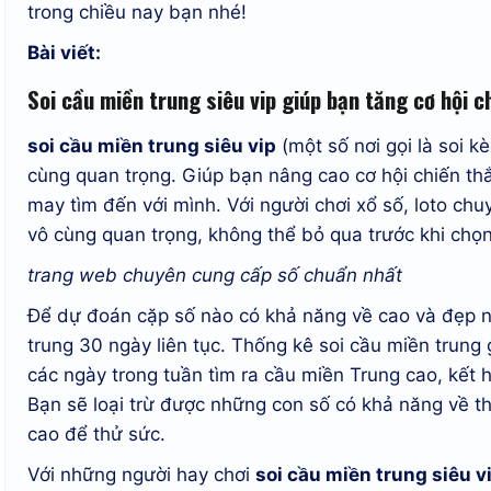
trong chiều nay bạn nhé!
Bài viết:
Soi cầu miền trung siêu vip giúp bạn tăng cơ hội
soi cầu miền trung siêu vip
(một số nơi gọi là soi 
cùng quan trọng. Giúp bạn nâng cao cơ hội chiến thắ
may tìm đến với mình. Với người chơi xổ số, loto chu
vô cùng quan trọng, không thể bỏ qua trước khi chọ
trang web chuyên cung cấp số chuẩn nhất
Để dự đoán cặp số nào có khả năng về cao và đẹp n
trung 30 ngày liên tục. Thống kê soi cầu miền trung 
các ngày trong tuần tìm ra cầu miền Trung cao, kết h
Bạn sẽ loại trừ được những con số có khả năng về t
cao để thử sức.
Với những người hay chơi
soi cầu miền trung siêu v