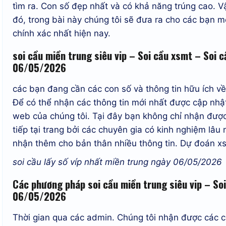
tìm ra. Con số đẹp nhất và có khả năng trúng cao. 
đó, trong bài này chúng tôi sẽ đưa ra cho các bạn 
chính xác nhất hiện nay.
soi cầu miền trung siêu vip
– Soi cầu xsmt – Soi 
06/05/2026
các bạn đang cần các con số và thông tin hữu ích v
Để có thể nhận các thông tin mới nhất được cập nhật 
web của chúng tôi. Tại đây bạn không chỉ nhận được
tiếp tại trang bởi các chuyên gia có kinh nghiệm lâ
nhận thêm cho bản thân nhiều thông tin. Dự đoán x
soi cầu lấy số víp nhất miền trung ngày 06/05/2026
Các phương pháp
soi cầu miền trung siêu vip
– Soi
06/05/2026
Thời gian qua các admin. Chúng tôi nhận được các câ