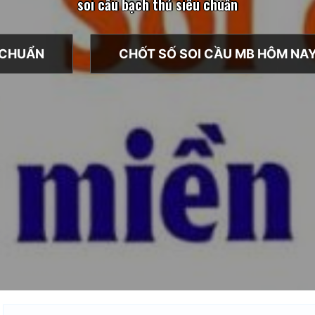
soi cầu bạch thủ siêu chuẩn
 CHUẨN
CHỐT SỐ SOI CẦU MB HÔM NAY