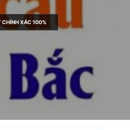
 CHÍNH XÁC 100%