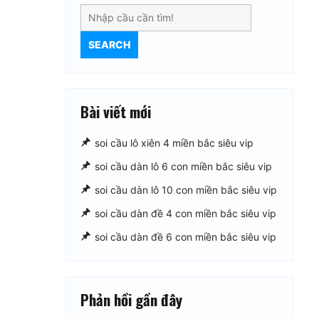
SEARCH
Bài viết mới
soi cầu lô xiên 4 miền bắc siêu vip
soi cầu dàn lô 6 con miền bắc siêu vip
soi cầu dàn lô 10 con miền bắc siêu vip
soi cầu dàn đề 4 con miền bắc siêu vip
soi cầu dàn đề 6 con miền bắc siêu vip
Phản hồi gần đây