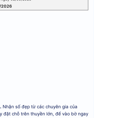
5/2026
.
Nhận số đẹp từ các chuyên gia của
y đặt chỗ trên thuyền lớn, để vào bờ ngay