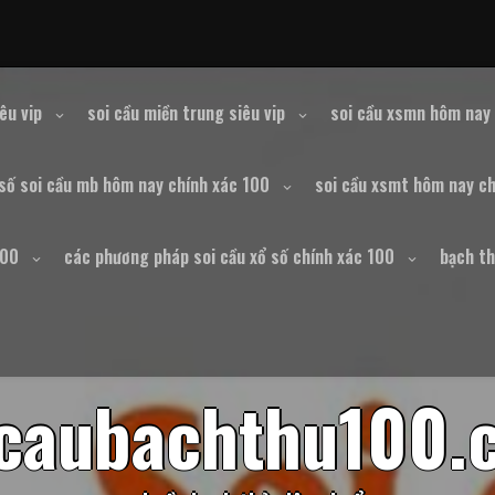
êu vip
soi cầu miền trung siêu vip
soi cầu xsmn hôm nay 
số soi cầu mb hôm nay chính xác 100
soi cầu xsmt hôm nay ch
100
các phương pháp soi cầu xổ số chính xác 100
bạch th
c
a
u
b
a
c
h
t
h
u
1
0
0
.