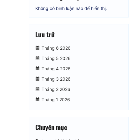
Không có bình luận nào để hiển thị.
Lưu trữ
Tháng 6 2026
Tháng 5 2026
Tháng 4 2026
Tháng 3 2026
Tháng 2 2026
Tháng 1 2026
Chuyên mục