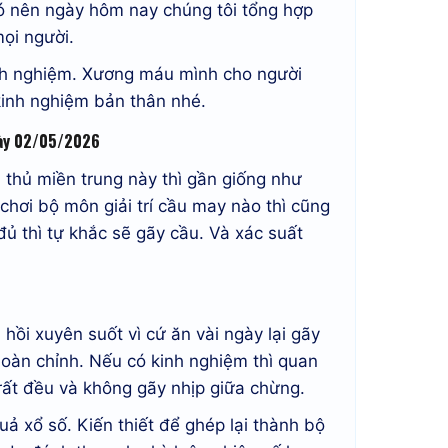
đó nên ngày hôm nay chúng tôi tổng hợp
ọi người.
kinh nghiệm. Xương máu mình cho người
kinh nghiệm bản thân nhé.
gày 02/05/2026
thủ miền trung này thì gần giống như
chơi bộ môn giải trí cầu may nào thì cũng
 đủ thì tự khắc sẽ gãy cầu. Và xác suất
 hồi xuyên suốt vì cứ ăn vài ngày lại gãy
hoàn chỉnh. Nếu có kinh nghiệm thì quan
 rất đều và không gãy nhịp giữa chừng.
quả xổ số. Kiến thiết để ghép lại thành bộ