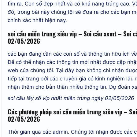
tìm ra. Con số đẹp nhất và có khả năng trúng cao. 
đó, trong bài này chúng tôi sẽ đưa ra cho các bạn 
chính xác nhất hiện nay.
soi cầu miền trung siêu vip
– Soi cầu xsmt – Soi 
02/05/2026
các bạn đang cần các con số và thông tin hữu ích v
Để có thể nhận các thông tin mới nhất được cập nhật 
web của chúng tôi. Tại đây bạn không chỉ nhận được
tiếp tại trang bởi các chuyên gia có kinh nghiệm lâ
nhận thêm cho bản thân nhiều thông tin. Dự đoán x
soi cầu lấy số víp nhất miền trung ngày 02/05/2026
Các phương pháp
soi cầu miền trung siêu vip
– Soi
02/05/2026
Thời gian qua các admin. Chúng tôi nhận được các câ