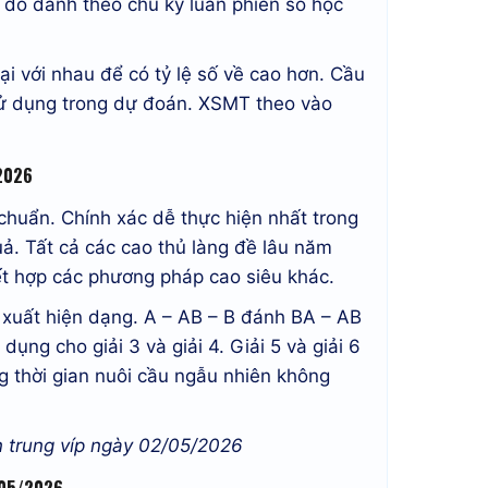
 do đánh theo chu kỳ luân phiên số học
 lại với nhau để có tỷ lệ số về cao hơn. Cầu
 sử dụng trong dự đoán. XSMT theo vào
/2026
huẩn. Chính xác dễ thực hiện nhất trong
ả. Tất cả các cao thủ làng đề lâu năm
t hợp các phương pháp cao siêu khác.
u xuất hiện dạng. A – AB – B đánh BA – AB
ụng cho giải 3 và giải 4. Giải 5 và giải 6
g thời gian nuôi cầu ngẫu nhiên không
n trung víp ngày 02/05/2026
/05/2026