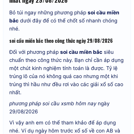
Bỏ túi ngay những phương pháp
soi cầu miền
bắc
dưới đây để có thể chốt số nhanh chóng
nhé.
soi cầu miền bắc theo công thức ngày 29/08/2026
Đối với phương pháp
soi cầu miền bắc
siêu
chuẩn theo công thức này. Bạn chỉ cần áp dụng
một chút kinh nghiệm tính toán là được. Tỷ lệ
trúng lô của nó không quá cao nhưng một khi
trúng thì hầu như đều rơi vào các giải xổ số cao
nhất.
phương pháp soi cầu xsmb hôm nay
ngày
29/08/2026
Vì vậy anh em có thể tham khảo để áp dụng
nhé. Ví dụ ngày hôm trước xổ số về con AB và