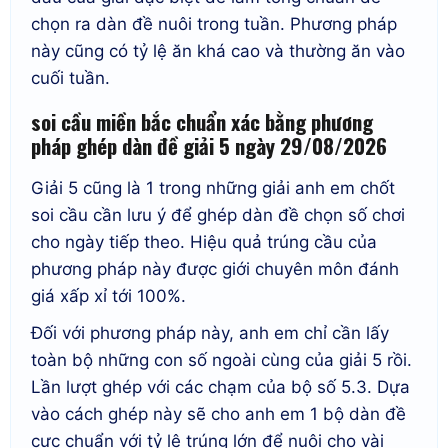
chọn ra dàn đề nuôi trong tuần. Phương pháp
này cũng có tỷ lệ ăn khá cao và thường ăn vào
cuối tuần.
soi cầu miền bắc
chuẩn xác bằng phương
pháp ghép dàn đề giải 5 ngày 29/08/2026
Giải 5 cũng là 1 trong những giải anh em chốt
soi cầu cần lưu ý để ghép dàn đề chọn số chơi
cho ngày tiếp theo. Hiệu quả trúng cầu của
phương pháp này được giới chuyên môn đánh
giá xấp xỉ tới 100%.
Đối với phương pháp này, anh em chỉ cần lấy
toàn bộ những con số ngoài cùng của giải 5 rồi.
Lần lượt ghép với các chạm của bộ số 5.3. Dựa
vào cách ghép này sẽ cho anh em 1 bộ dàn đề
cực chuẩn với tỷ lệ trúng lớn để nuôi cho vài