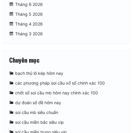
Tháng 6 2026
Tháng 5 2026
Tháng 4 2026
Tháng 3 2026
Chuyên mục
bạch thủ lô kép hôm nay
các phương pháp soi cầu xổ số chính xác 100
chốt số soi cầu mb hôm nay chính xác 100
dự đoán số đề hôm nay
soi cầu mb siêu chuẩn
soi cầu miền bắc siêu vip
soi cầu miền trung siêu vip