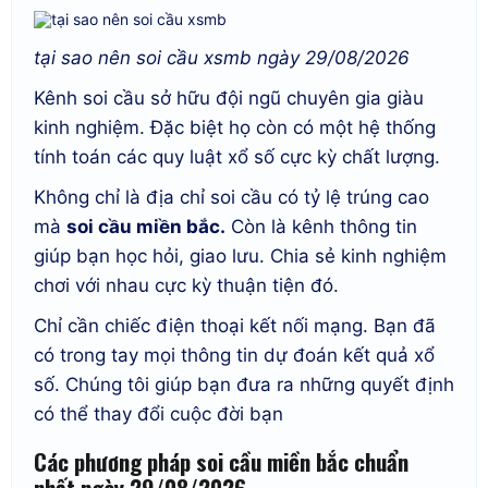
tại sao nên soi cầu xsmb ngày 29/08/2026
Kênh soi cầu sở hữu đội ngũ chuyên gia giàu
kinh nghiệm. Đặc biệt họ còn có một hệ thống
tính toán các quy luật xổ số cực kỳ chất lượng.
Không chỉ là địa chỉ soi cầu có tỷ lệ trúng cao
mà
soi cầu miền bắc.
Còn là kênh thông tin
giúp bạn học hỏi, giao lưu. Chia sẻ kinh nghiệm
chơi với nhau cực kỳ thuận tiện đó.
Chỉ cần chiếc điện thoại kết nối mạng. Bạn đã
có trong tay mọi thông tin dự đoán kết quả xổ
số. Chúng tôi giúp bạn đưa ra những quyết định
có thể thay đổi cuộc đời bạn
Các phương pháp soi cầu miền bắc chuẩn
nhất ngày 29/08/2026