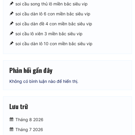
soi cầu song thủ lô miền bắc siêu vip
soi cầu dàn lô 6 con miền bắc siêu vip
soi cầu dàn đề 4 con miền bắc siêu vip
soi cầu lô xiên 3 miền bắc siêu vip
soi cầu dàn lô 10 con miền bắc siêu vip
Phản hồi gần đây
Không có bình luận nào để hiển thị.
Lưu trữ
Tháng 8 2026
Tháng 7 2026