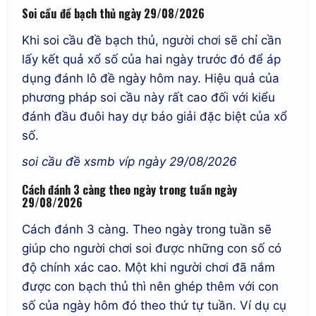
Soi cầu đề bạch thủ ngày 29/08/2026
Khi soi cầu đề bạch thủ, người chơi sẽ chỉ cần
lấy kết quả xổ số của hai ngày trước đó để áp
dụng đánh lô đề ngày hôm nay. Hiệu quả của
phương pháp soi cầu này rất cao đối với kiểu
đánh đầu đuôi hay dự báo giải đặc biệt của xổ
số.
soi cầu đề xsmb víp ngày 29/08/2026
Cách đánh 3 càng theo ngày trong tuần ngày
29/08/2026
Cách đánh 3 càng. Theo ngày trong tuần sẽ
giúp cho người chơi soi được những con số có
độ chính xác cao. Một khi người chơi đã nắm
được con bạch thủ thì nên ghép thêm với con
số của ngày hôm đó theo thứ tự tuần. Ví dụ cụ