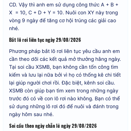
CD. Vậy thì anh em sử dụng công thức A + B +
X = 10, C + D + Y = 10. Nuôi con XY này trong
vòng 9 ngày để tăng cơ hội trúng các giải cao
nhé.
Bắt lô rơi liên tục ngày 29/08/2026
Phương pháp bắt lô rơi liên tục yêu cầu anh em
cần theo dõi các kết quả mở thưởng hằng ngày.
Tại soi cầu XSMB, bạn không cần tốn công tìm
kiếm và lưu lại nữa bởi vì họ có thống kê chi tiết
lại giúp người chơi rồi. Đặc biệt, kênh soi cầu.
XSMB còn giúp bạn tìm xem trong những ngày
trước đó có về con lô rơi nào không. Bạn có thể
sử dụng những lô rơi đó để nuôi và đánh trong
ngày hôm sau nhé.
Soi cầu theo ngày chẵn lẻ ngày 29/08/2026