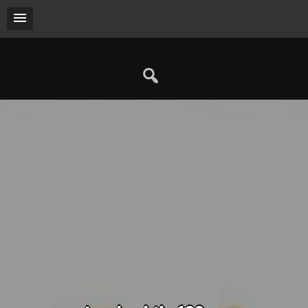
Skip
to
content