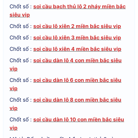
Chốt số :
soi cầu bạch thủ lô 2 nháy miền bắc
siêu vip
Chốt số :
soi cầu lô xiên 2 miền bắc siêu vip
Chốt số :
soi cầu lô xiên 3 miền bắc siêu vip
Chốt số :
soi cầu lô xiên 4 miền bắc siêu vip
Chốt số :
soi cầu dàn lô 4 con miền bắc siêu
vip
Chốt số :
soi cầu dàn lô 6 con miền bắc siêu
vip
Chốt số :
soi cầu dàn lô 8 con miền bắc siêu
vip
Chốt số :
soi cầu dàn lô 10 con miền bắc siêu
vip