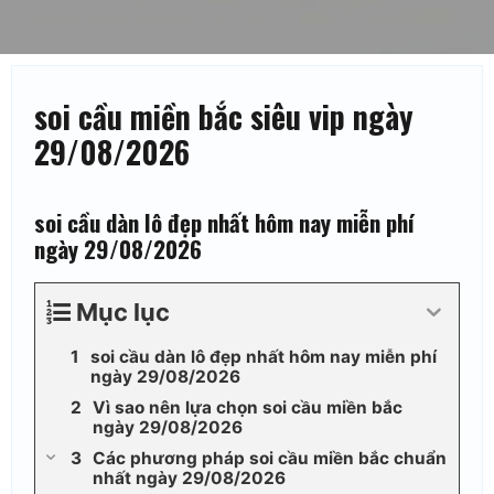
soi cầu miền bắc siêu vip ngày
29/08/2026
soi cầu dàn lô đẹp nhất hôm nay miễn phí
ngày 29/08/2026
Mục lục
soi cầu dàn lô đẹp nhất hôm nay miễn phí
ngày 29/08/2026
Vì sao nên lựa chọn soi cầu miền bắc
ngày 29/08/2026
Các phương pháp soi cầu miền bắc chuẩn
nhất ngày 29/08/2026