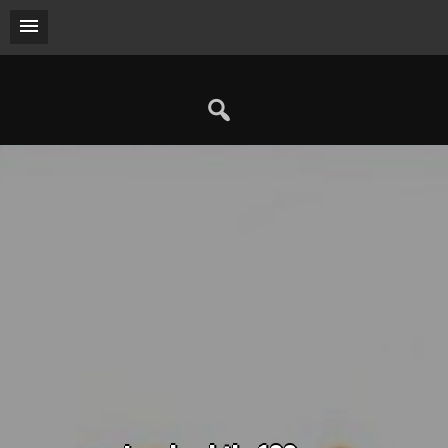
Skip
to
content