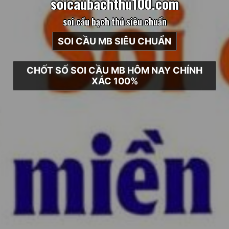
s
o
i
c
a
u
b
a
c
h
t
h
u
1
0
0
.
c
o
m
soi cầu bạch thủ siêu chuẩn
SOI CẦU MB SIÊU CHUẨN
CHỐT SỐ SOI CẦU MB HÔM NAY CHÍNH
XÁC 100%