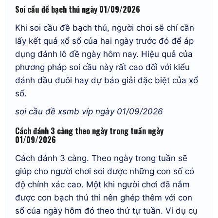
Soi cầu đề bạch thủ ngày 01/09/2026
Khi soi cầu đề bạch thủ, người chơi sẽ chỉ cần
lấy kết quả xổ số của hai ngày trước đó để áp
dụng đánh lô đề ngày hôm nay. Hiệu quả của
phương pháp soi cầu này rất cao đối với kiểu
đánh đầu đuôi hay dự báo giải đặc biệt của xổ
số.
soi cầu đề xsmb víp ngày 01/09/2026
Cách đánh 3 càng theo ngày trong tuần ngày
01/09/2026
Cách đánh 3 càng. Theo ngày trong tuần sẽ
giúp cho người chơi soi được những con số có
độ chính xác cao. Một khi người chơi đã nắm
được con bạch thủ thì nên ghép thêm với con
số của ngày hôm đó theo thứ tự tuần. Ví dụ cụ