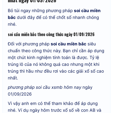
Bỏ túi ngay những phương pháp
soi cầu miền
bắc
dưới đây để có thể chốt số nhanh chóng
nhé.
soi cầu miền bắc theo công thức ngày 01/09/2026
Đối với phương pháp
soi cầu miền bắc
siêu
chuẩn theo công thức này. Bạn chỉ cần áp dụng
một chút kinh nghiệm tính toán là được. Tỷ lệ
trúng lô của nó không quá cao nhưng một khi
trúng thì hầu như đều rơi vào các giải xổ số cao
nhất.
phương pháp soi cầu xsmb hôm nay
ngày
01/09/2026
Vì vậy anh em có thể tham khảo để áp dụng
nhé. Ví dụ ngày hôm trước xổ số về con AB và