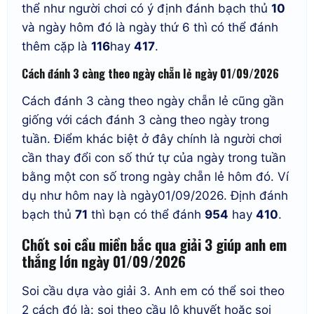
thể như người chơi có ý định đánh bạch thủ
10
và ngày hôm đó là ngày thứ 6 thì có thể đánh
thêm cặp là
116
hay
417
.
Cách đánh 3 càng theo ngày chẵn lẻ ngày 01/09/2026
Cách đánh 3 càng theo ngày chẵn lẻ cũng gần
giống với cách đánh 3 càng theo ngày trong
tuần. Điểm khác biệt ở đây chính là người chơi
cần thay đổi con số thứ tự của ngày trong tuần
bằng một con số trong ngày chẵn lẻ hôm đó. Ví
dụ như hôm nay là ngày01/09/2026. Định đánh
bạch thủ
71
thì bạn có thể đánh
954
hay
410
.
Chốt
soi cầu miền bắc
qua giải 3 giúp anh em
thắng lớn ngày 01/09/2026
Soi cầu dựa vào giải 3. Anh em có thể soi theo
2 cách đó là: soi theo cầu lô khuyết hoặc soi