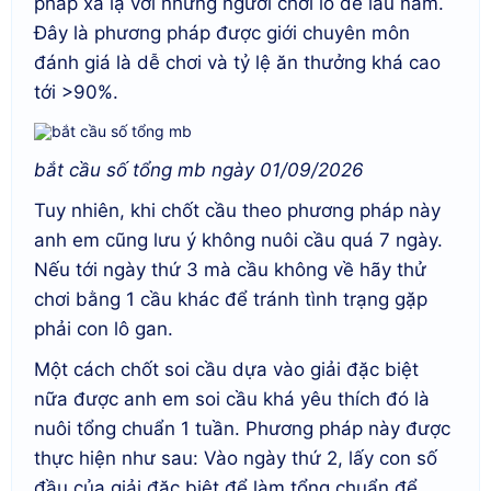
pháp xa lạ với những người chơi lô đề lâu năm.
Đây là phương pháp được giới chuyên môn
đánh giá là dễ chơi và tỷ lệ ăn thưởng khá cao
tới >90%.
bắt cầu số tổng mb ngày 01/09/2026
Tuy nhiên, khi chốt cầu theo phương pháp này
anh em cũng lưu ý không nuôi cầu quá 7 ngày.
Nếu tới ngày thứ 3 mà cầu không về hãy thử
chơi bằng 1 cầu khác để tránh tình trạng gặp
phải con lô gan.
Một cách chốt soi cầu dựa vào giải đặc biệt
nữa được anh em soi cầu khá yêu thích đó là
nuôi tổng chuẩn 1 tuần. Phương pháp này được
thực hiện như sau: Vào ngày thứ 2, lấy con số
đầu của giải đặc biệt để làm tổng chuẩn để