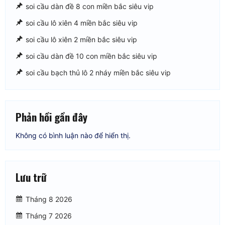
soi cầu dàn đề 8 con miền bắc siêu vip
soi cầu lô xiên 4 miền bắc siêu vip
soi cầu lô xiên 2 miền bắc siêu vip
soi cầu dàn đề 10 con miền bắc siêu vip
soi cầu bạch thủ lô 2 nháy miền bắc siêu vip
Phản hồi gần đây
Không có bình luận nào để hiển thị.
Lưu trữ
Tháng 8 2026
Tháng 7 2026