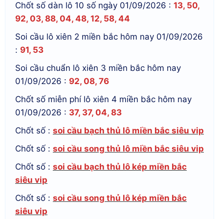
Chốt số dàn lô 10 số ngày 01/09/2026 :
13, 50,
92, 03, 88, 04, 48, 12, 58, 44
Soi cầu lô xiên 2 miền bắc hôm nay 01/09/2026
:
91, 53
Soi cầu chuẩn lô xiên 3 miền bắc hôm nay
01/09/2026 :
92, 08, 76
Chốt số miễn phí lô xiên 4 miền bắc hôm nay
01/09/2026 :
37, 37, 04, 83
Chốt số :
soi cầu bạch thủ lô miền bắc siêu vip
Chốt số :
soi cầu song thủ lô miền bắc siêu vip
Chốt số :
soi cầu bạch thủ lô kép miền bắc
siêu vip
Chốt số :
soi cầu song thủ lô kép miền bắc
siêu vip