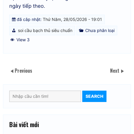
ngày tiếp theo.
đã câp nhật:
Thứ Năm, 28/05/2026 - 19:01
soi cầu bạch thủ siêu chuẩn
Chưa phân loại
View 3
Previous
Next
SEARCH
Bài viết mới