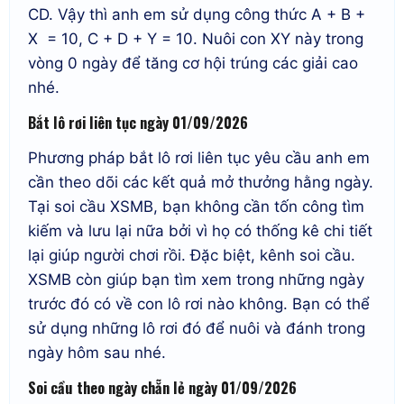
CD. Vậy thì anh em sử dụng công thức A + B +
X = 10, C + D + Y = 10. Nuôi con XY này trong
vòng 0 ngày để tăng cơ hội trúng các giải cao
nhé.
Bắt lô rơi liên tục ngày 01/09/2026
Phương pháp bắt lô rơi liên tục yêu cầu anh em
cần theo dõi các kết quả mở thưởng hằng ngày.
Tại soi cầu XSMB, bạn không cần tốn công tìm
kiếm và lưu lại nữa bởi vì họ có thống kê chi tiết
lại giúp người chơi rồi. Đặc biệt, kênh soi cầu.
XSMB còn giúp bạn tìm xem trong những ngày
trước đó có về con lô rơi nào không. Bạn có thể
sử dụng những lô rơi đó để nuôi và đánh trong
ngày hôm sau nhé.
Soi cầu theo ngày chẵn lẻ ngày 01/09/2026