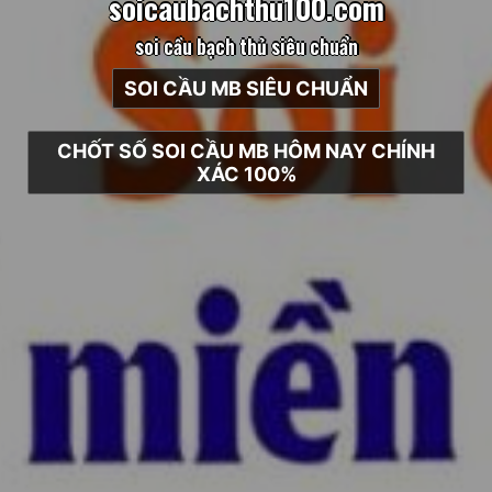
s
o
i
c
a
u
b
a
c
h
t
h
u
1
0
0
.
c
o
m
soi cầu bạch thủ siêu chuẩn
SOI CẦU MB SIÊU CHUẨN
CHỐT SỐ SOI CẦU MB HÔM NAY CHÍNH
XÁC 100%