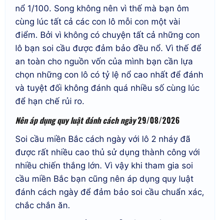
nổ 1/100. Song không nên vì thế mà bạn ôm
cùng lúc tất cả các con lô mỗi con một vài
điểm. Bởi vì không có chuyện tất cả những con
lô bạn soi cầu được đảm bảo đều nổ. Vì thế để
an toàn cho nguồn vốn của mình bạn cần lựa
chọn những con lô có tỷ lệ nổ cao nhất để đánh
và tuyệt đối không đánh quá nhiều số cùng lúc
để hạn chế rủi ro.
Nên áp dụng quy luật đánh cách ngày
29/08/2026
Soi cầu miền Bắc cách ngày với lô 2 nháy đã
được rất nhiều cao thủ sử dụng thành công với
nhiều chiến thắng lớn. Vì vậy khi tham gia soi
cầu miền Bắc bạn cũng nên áp dụng quy luật
đánh cách ngày để đảm bảo soi cầu chuẩn xác,
chắc chắn ăn.