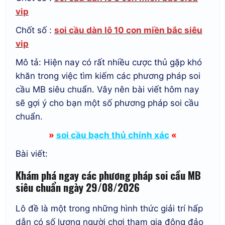
vip
Chốt số :
soi cầu dàn lô 10 con miền bắc siêu
vip
Mô tả: Hiện nay có rất nhiều cược thủ gặp khó
khăn trong việc tìm kiếm các phương pháp soi
cầu MB siêu chuẩn. Vây nên bài viết hôm nay
sẽ gợi ý cho bạn một số phương pháp soi cầu
chuẩn.
»
soi cầu bạch thủ chính xác
«
Bài viết:
Khám phá ngay các phương pháp soi cầu MB
siêu chuẩn
ngày 29/08/2026
Lô đề là một trong những hình thức giải trí hấp
dẫn có số lượng người chơi tham gia đông đảo