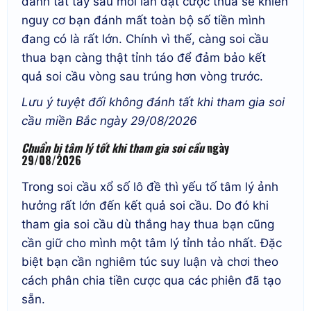
đánh tất tay sau mỗi lần đặt cược thua sẽ khiến
nguy cơ bạn đánh mất toàn bộ số tiền mình
đang có là rất lớn. Chính vì thế, càng soi cầu
thua bạn càng thật tỉnh táo để đảm bảo kết
quả soi cầu vòng sau trúng hơn vòng trước.
Lưu ý tuyệt đối không đánh tất khi tham gia soi
cầu miền Bắc ngày 29/08/2026
Chuẩn bị tâm lý tốt khi tham gia soi cầu
ngày
29/08/2026
Trong soi cầu xổ số lô đề thì yếu tố tâm lý ảnh
hưởng rất lớn đến kết quả soi cầu. Do đó khi
tham gia soi cầu dù thắng hay thua bạn cũng
cần giữ cho mình một tâm lý tỉnh tảo nhất. Đặc
biệt bạn cần nghiêm túc suy luận và chơi theo
cách phân chia tiền cược qua các phiên đã tạo
sẵn.