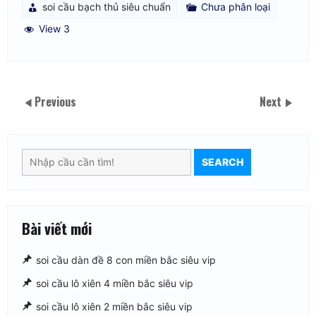
soi cầu bạch thủ siêu chuẩn
Chưa phân loại
View 3
Previous
Next
SEARCH
Bài viết mới
soi cầu dàn đề 8 con miền bắc siêu vip
soi cầu lô xiên 4 miền bắc siêu vip
soi cầu lô xiên 2 miền bắc siêu vip