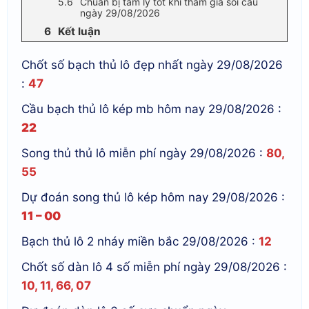
Chuẩn bị tâm lý tốt khi tham gia soi cầu
ngày 29/08/2026
Kết luận
Chốt số bạch thủ lô đẹp nhất ngày 29/08/2026
:
47
Cầu bạch thủ lô kép mb hôm nay 29/08/2026 :
22
Song thủ thủ lô miễn phí ngày 29/08/2026 :
80,
55
Dự đoán song thủ lô kép hôm nay 29/08/2026 :
11 – 00
Bạch thủ lô 2 nháy miền bắc 29/08/2026 :
12
Chốt số dàn lô 4 số miễn phí ngày 29/08/2026 :
10, 11, 66, 07