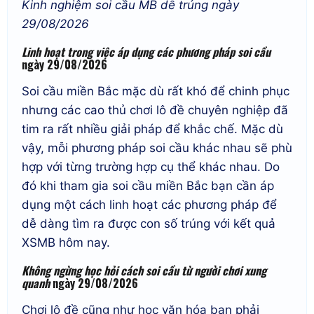
Kinh nghiệm soi cầu MB dễ trúng ngày
29/08/2026
Linh hoạt trong việc áp dụng các phương pháp soi cầu
ngày 29/08/2026
Soi cầu miền Bắc mặc dù rất khó để chinh phục
nhưng các cao thủ chơi lô đề chuyên nghiệp đã
tim ra rất nhiều giải pháp để khắc chế. Mặc dù
vậy, mỗi phương pháp soi cầu khác nhau sẽ phù
hợp với từng trường hợp cụ thể khác nhau. Do
đó khi tham gia soi cầu miền Bắc bạn cần áp
dụng một cách linh hoạt các phương pháp để
dễ dàng tìm ra được con số trúng với kết quả
XSMB hôm nay.
Không ngừng học hỏi cách soi cầu từ người chơi xung
quanh
ngày 29/08/2026
Chơi lô đề cũng như học văn hóa bạn phải