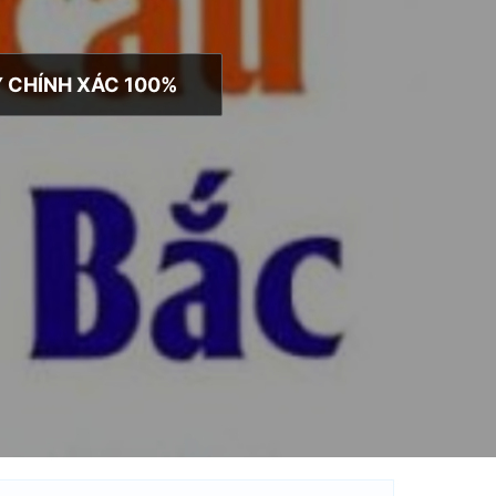
 CHÍNH XÁC 100%