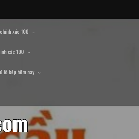
chính xác 100
ính xác 100
ủ lô kép hôm nay
c
o
m