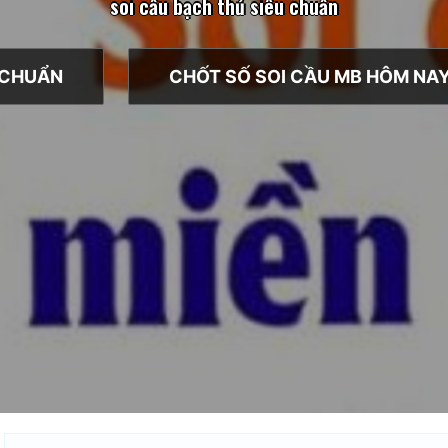
soi cầu bạch thủ siêu chuẩn
 CHUẨN
CHỐT SỐ SOI CẦU MB HÔM NAY