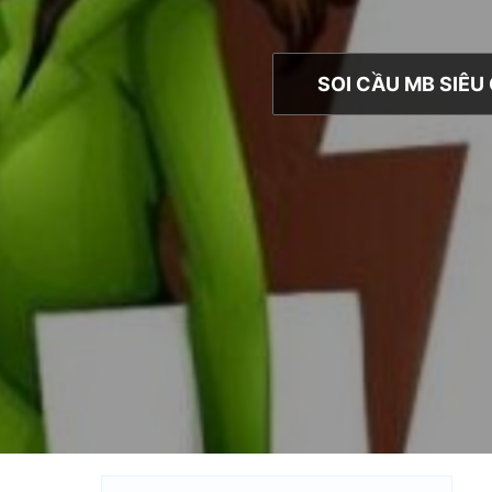
SOI CẦU MB SIÊU