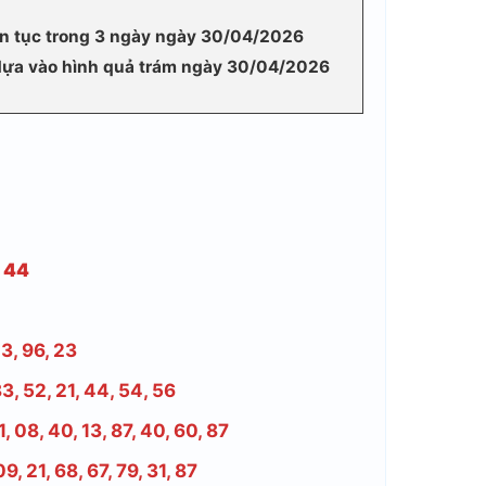
liên tục trong 3 ngày ngày 30/04/2026
 dựa vào hình quả trám ngày 30/04/2026
– 44
13, 96, 23
3, 52, 21, 44, 54, 56
1, 08, 40, 13, 87, 40, 60, 87
9, 21, 68, 67, 79, 31, 87