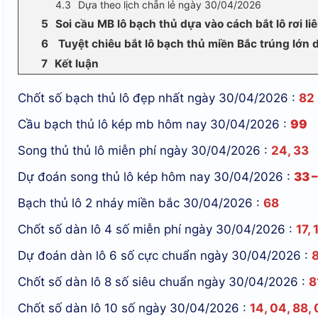
Dựa theo lịch chẵn lẻ ngày 30/04/2026
Soi cầu MB lô bạch thủ dựa vào cách bắt lô rơi 
Tuyệt chiêu bắt lô bạch thủ miền Bắc trúng lớn
Kết luận
Chốt số bạch thủ lô đẹp nhất ngày 30/04/2026 :
82
Cầu bạch thủ lô kép mb hôm nay 30/04/2026 :
99
Song thủ thủ lô miễn phí ngày 30/04/2026 :
24, 33
Dự đoán song thủ lô kép hôm nay 30/04/2026 :
33 
Bạch thủ lô 2 nháy miền bắc 30/04/2026 :
68
Chốt số dàn lô 4 số miễn phí ngày 30/04/2026 :
17, 
Dự đoán dàn lô 6 số cực chuẩn ngày 30/04/2026 :
8
Chốt số dàn lô 8 số siêu chuẩn ngày 30/04/2026 :
8
Chốt số dàn lô 10 số ngày 30/04/2026 :
14, 04, 88, 0