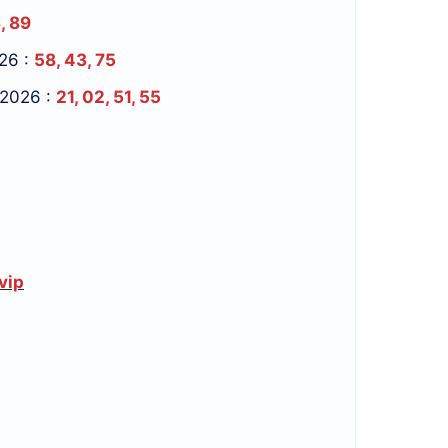
, 89
26 :
58, 43, 75
/2026 :
21, 02, 51, 55
vip