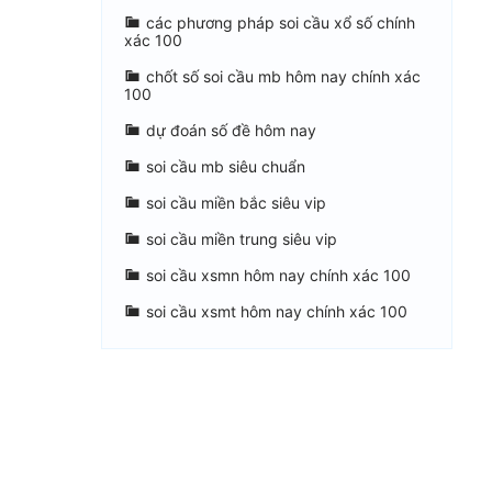
các phương pháp soi cầu xổ số chính
xác 100
chốt số soi cầu mb hôm nay chính xác
100
dự đoán số đề hôm nay
soi cầu mb siêu chuẩn
soi cầu miền bắc siêu vip
soi cầu miền trung siêu vip
soi cầu xsmn hôm nay chính xác 100
soi cầu xsmt hôm nay chính xác 100