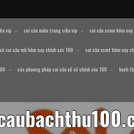
êu vip
soi cầu miền trung siêu vip
soi cầu xsmn hôm nay 
số soi cầu mb hôm nay chính xác 100
soi cầu xsmt hôm nay ch
100
các phương pháp soi cầu xổ số chính xác 100
bạch th
c
a
u
b
a
c
h
t
h
u
1
0
0
.