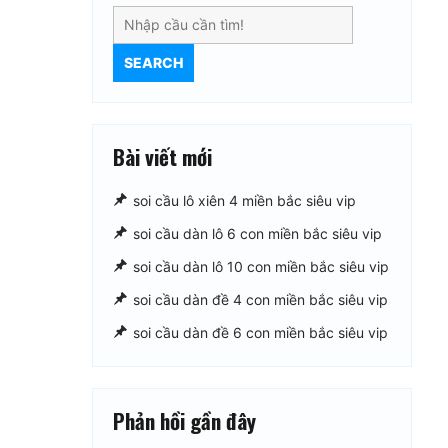
SEARCH
Bài viết mới
soi cầu lô xiên 4 miền bắc siêu vip
soi cầu dàn lô 6 con miền bắc siêu vip
soi cầu dàn lô 10 con miền bắc siêu vip
soi cầu dàn đề 4 con miền bắc siêu vip
soi cầu dàn đề 6 con miền bắc siêu vip
Phản hồi gần đây