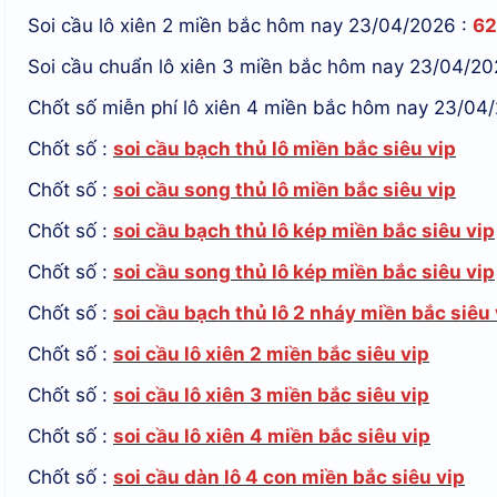
Soi cầu lô xiên 2 miền bắc hôm nay 23/04/2026 :
62
Soi cầu chuẩn lô xiên 3 miền bắc hôm nay 23/04/20
Chốt số miễn phí lô xiên 4 miền bắc hôm nay 23/04
Chốt số :
soi cầu bạch thủ lô miền bắc siêu vip
Chốt số :
soi cầu song thủ lô miền bắc siêu vip
Chốt số :
soi cầu bạch thủ lô kép miền bắc siêu vip
Chốt số :
soi cầu song thủ lô kép miền bắc siêu vip
Chốt số :
soi cầu bạch thủ lô 2 nháy miền bắc siêu 
Chốt số :
soi cầu lô xiên 2 miền bắc siêu vip
Chốt số :
soi cầu lô xiên 3 miền bắc siêu vip
Chốt số :
soi cầu lô xiên 4 miền bắc siêu vip
Chốt số :
soi cầu dàn lô 4 con miền bắc siêu vip