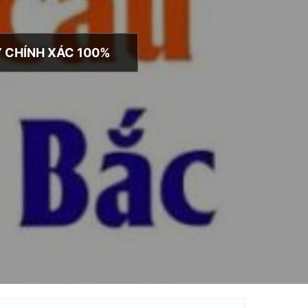
 CHÍNH XÁC 100%