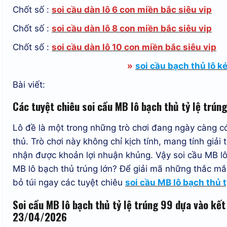
Chốt số :
soi cầu dàn lô 6 con miền bắc siêu vip
Chốt số :
soi cầu dàn lô 8 con miền bắc siêu vip
Chốt số :
soi cầu dàn lô 10 con miền bắc siêu vip
»
soi cầu bạch thủ lô k
Bài viết:
Các tuyệt chiêu soi cầu MB lô bạch thủ tỷ lệ trú
Lô đề là một trong những trò chơi đang ngày càng 
thủ. Trò chơi này không chỉ kịch tính, mang tính giải 
nhận được khoản lợi nhuận khủng. Vậy soi cầu MB l
MB lô bạch thủ trúng lớn? Để giải mã những thắc mắ
bỏ túi ngay các tuyệt chiêu
soi cầu MB lô bạch thủ t
Soi cầu MB lô bạch thủ tỷ lệ trúng 99 dựa vào kết
23/04/2026