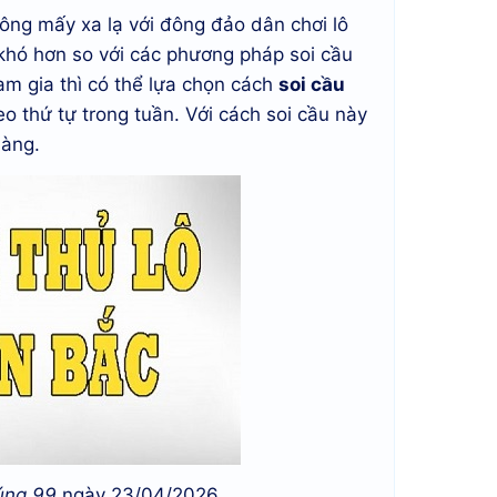
ông mấy xa lạ với đông đảo dân chơi lô
 khó hơn so với các phương pháp soi cầu
am gia thì có thể lựa chọn cách
soi cầu
o thứ tự trong tuần. Với cách soi cầu này
dàng.
rúng 99
ngày 23/04/2026