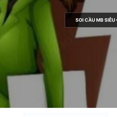
SOI CẦU MB SIÊU