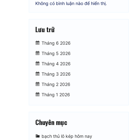
Không có bình luận nào để hiển thị.
Lưu trữ
Tháng 6 2026
Tháng 5 2026
Tháng 4 2026
Tháng 3 2026
Tháng 2 2026
Tháng 1 2026
Chuyên mục
bạch thủ lô kép hôm nay