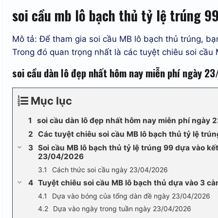
soi cầu mb lô bạch thủ tỷ lệ trúng 
Mô tả: Để tham gia soi cầu MB lô bạch thủ trúng, b
Trong đó quan trọng nhất là các tuyệt chiêu soi cầu 
soi cầu dàn lô đẹp nhất hôm nay miễn phí ngày 2
Mục lục
soi cầu dàn lô đẹp nhất hôm nay miễn phí ngày
Các tuyệt chiêu soi cầu MB lô bạch thủ tỷ lệ tr
Soi cầu MB lô bạch thủ tỷ lệ trúng 99 dựa vào kế
23/04/2026
Cách thức soi cầu ngày 23/04/2026
Tuyệt chiêu soi cầu MB lô bạch thủ dựa vào 3 c
Dựa vào bóng của tổng dàn đề ngày 23/04/2026
Dựa vào ngày trong tuần ngày 23/04/2026