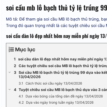
soi cầu mb lô bạch thủ tỷ lệ trúng 
Mô tả: Để tham gia soi cầu MB lô bạch thủ trúng, b
Trong đó quan trọng nhất là các tuyệt chiêu soi cầu 
soi cầu dàn lô đẹp nhất hôm nay miễn phí ngày 1
Mục lục
soi cầu dàn lô đẹp nhất hôm nay miễn phí ngày 
Các tuyệt chiêu soi cầu MB lô bạch thủ tỷ lệ tr
Soi cầu MB lô bạch thủ tỷ lệ trúng 99 dựa vào kế
13/04/2026
Cách thức soi cầu ngày 13/04/2026
Tuyệt chiêu soi cầu MB lô bạch thủ dựa vào 3 cà
Dựa vào bóng của tổng dàn đề ngày 13/04/2026
Dựa vào ngày trong tuần ngày 13/04/2026