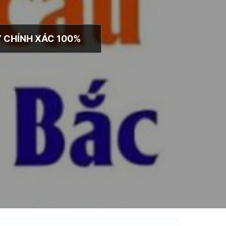
 CHÍNH XÁC 100%