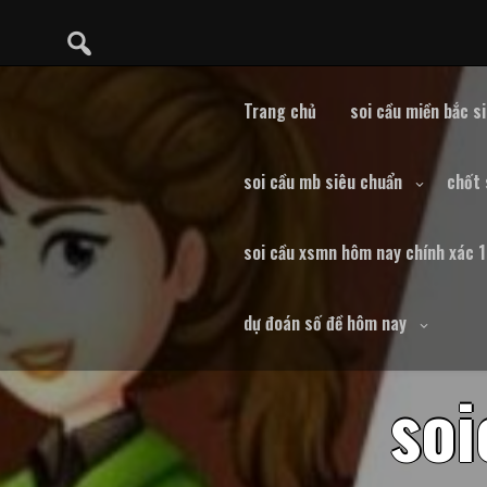
Skip
to
content
Trang chủ
soi cầu miền bắc si
soi cầu mb siêu chuẩn
chốt 
soi cầu xsmn hôm nay chính xác 
dự đoán số đề hôm nay
s
o
i