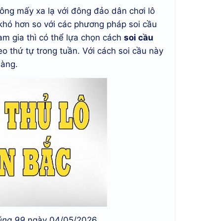
ông mấy xa lạ với đông đảo dân chơi lô
 khó hơn so với các phương pháp soi cầu
am gia thì có thể lựa chọn cách
soi cầu
o thứ tự trong tuần. Với cách soi cầu này
dàng.
rúng 99
ngày 04/05/2026