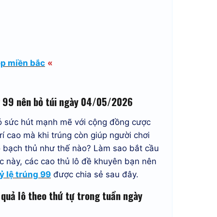
ép miền bắc
«
ng 99 nên bỏ túi ngày 04/05/2026
có sức hút mạnh mẽ với cộng đồng cược
trí cao mà khi trúng còn giúp người chơi
ô bạch thủ như thế nào? Làm sao bắt cầu
c này, các cao thủ lô đề khuyên bạn nên
ỷ lệ trúng 99
được chia sẻ sau đây.
 quả lô theo thứ tự trong tuần ngày