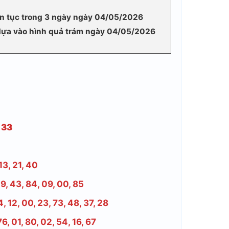
liên tục trong 3 ngày ngày 04/05/2026
 dựa vào hình quả trám ngày 04/05/2026
 33
13, 21, 40
9, 43, 84, 09, 00, 85
4, 12, 00, 23, 73, 48, 37, 28
76, 01, 80, 02, 54, 16, 67