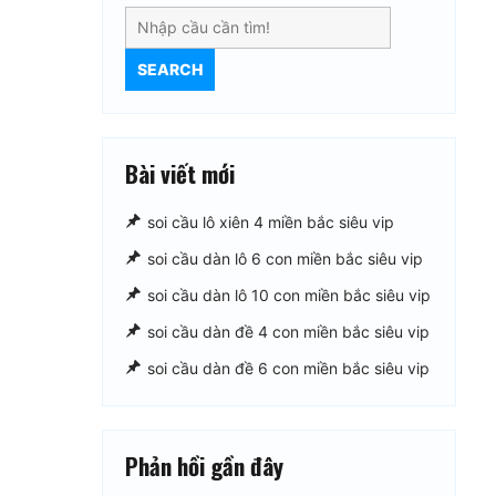
SEARCH
Bài viết mới
soi cầu lô xiên 4 miền bắc siêu vip
soi cầu dàn lô 6 con miền bắc siêu vip
soi cầu dàn lô 10 con miền bắc siêu vip
soi cầu dàn đề 4 con miền bắc siêu vip
soi cầu dàn đề 6 con miền bắc siêu vip
Phản hồi gần đây