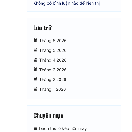
Không có bình luận nào để hiển thị.
Lưu trữ
Tháng 6 2026
Tháng 5 2026
Tháng 4 2026
Tháng 3 2026
Tháng 2 2026
Tháng 1 2026
Chuyên mục
bạch thủ lô kép hôm nay