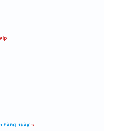
vip
ẩn hàng ngày
«