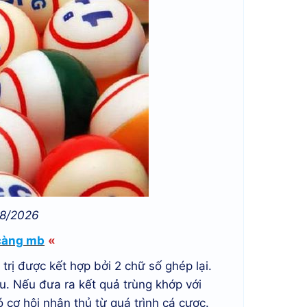
/08/2026
 càng mb
«
trị được kết hợp bởi 2 chữ số ghép lại.
ầu. Nếu đưa ra kết quả trùng khớp với
ó cơ hội nhận thủ từ quá trình cá cược.