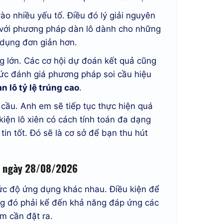
ào nhiều yếu tố. Điều đó lý giải nguyên
g với phương pháp dàn lô dành cho những
p dụng đơn giản hơn.
g lớn. Các cơ hội dự đoán kết quả cũng
hức đánh giá phương pháp soi cầu hiệu
n lô tỷ lệ trúng cao
.
 cầu. Anh em sẽ tiếp tục thực hiện quá
kiện lô xiên có cách tính toán đa dạng
in tốt. Đó sẽ là cơ sở để bạn thu hút
cao ngày 28/08/2026
ức độ ứng dụng khác nhau. Điều kiện để
ng đó phải kể đến khả năng đáp ứng các
m cần đặt ra.