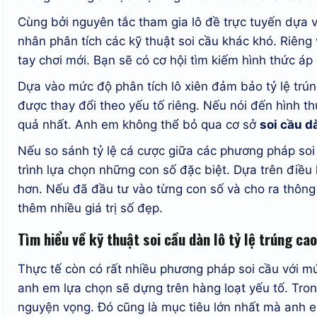
Cùng bởi nguyên tắc tham gia lô đề trực tuyến dựa v
nhân phân tích các kỹ thuật soi cầu khác khó. Riên
tay chơi mới. Bạn sẽ có cơ hội tìm kiếm hình thức á
Dựa vào mức độ phân tích lô xiên đảm bảo tỷ lệ trún
được thay đổi theo yếu tố riêng. Nếu nói đến hình t
quả nhất. Anh em không thể bỏ qua cơ sở
soi cầu dà
Nếu so sánh tỷ lệ cá cược giữa các phương pháp soi
trình lựa chọn những con số đặc biệt. Dựa trên điều 
hơn. Nếu đã đầu tư vào từng con số và cho ra thông t
thêm nhiều giá trị số đẹp.
Tìm hiểu về kỹ thuật soi cầu dàn lô tỷ lệ trúng 
Thực tế còn có rất nhiều phương pháp soi cầu với m
anh em lựa chọn sẽ dựng trên hàng loạt yếu tố. Tro
nguyện vọng. Đó cũng là mục tiêu lớn nhất mà anh e