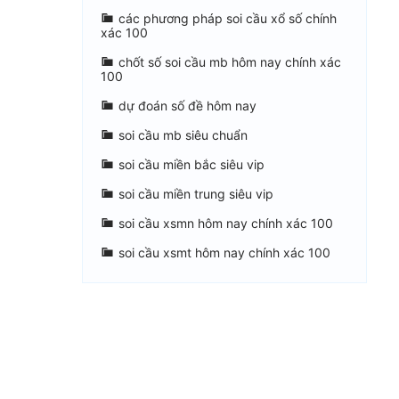
các phương pháp soi cầu xổ số chính
xác 100
chốt số soi cầu mb hôm nay chính xác
100
dự đoán số đề hôm nay
soi cầu mb siêu chuẩn
soi cầu miền bắc siêu vip
soi cầu miền trung siêu vip
soi cầu xsmn hôm nay chính xác 100
soi cầu xsmt hôm nay chính xác 100