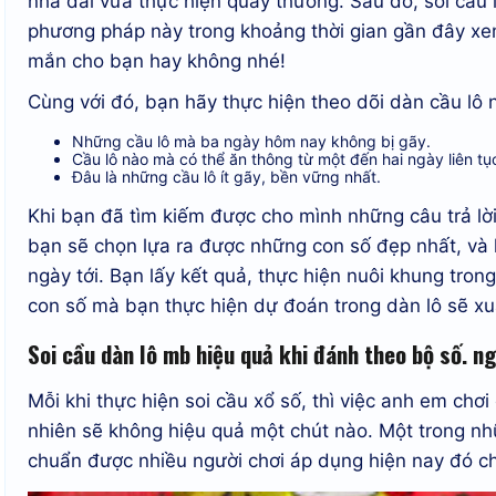
nhà đài vừa thực hiện quay thưởng. Sau đó, soi cầu 
phương pháp này trong khoảng thời gian gần đây x
mắn cho bạn hay không nhé!
Cùng với đó, bạn hãy thực hiện theo dõi dàn cầu lô 
Những cầu lô mà ba ngày hôm nay không bị gãy.
Cầu lô nào mà có thể ăn thông từ một đến hai ngày liên tụ
Đâu là những cầu lô ít gãy, bền vững nhất.
Khi bạn đã tìm kiếm được cho mình những câu trả lời,
bạn sẽ chọn lựa ra được những con số đẹp nhất, và 
ngày tới. Bạn lấy kết quả, thực hiện nuôi khung tro
con số mà bạn thực hiện dự đoán trong dàn lô sẽ xuấ
Soi cầu dàn lô mb hiệu quả khi đánh theo bộ số. 
Mỗi khi thực hiện soi cầu xổ số, thì việc anh em ch
nhiên sẽ không hiệu quả một chút nào. Một trong n
chuẩn được nhiều người chơi áp dụng hiện nay đó ch