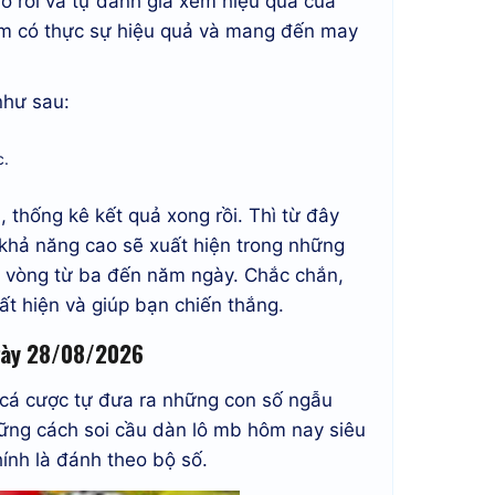
lô rơi và tự đánh giá xem hiệu quả của
em có thực sự hiệu quả và mang đến may
như sau:
c.
 thống kê kết quả xong rồi. Thì từ đây
khả năng cao sẽ xuất hiện trong những
ng vòng từ ba đến năm ngày. Chắc chắn,
t hiện và giúp bạn chiến thắng.
ngày 28/08/2026
ơi cá cược tự đưa ra những con số ngẫu
hững cách soi cầu dàn lô mb hôm nay siêu
ính là đánh theo bộ số.