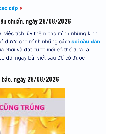
cao cấp
«
siêu chuẩn. ngày 28/08/2026
ài việc tích lũy thêm cho mình những kinh
 có được cho mình những cách
soi cầu dàn
ia chơi và đặt cược mới có thể đưa ra
o dõi ngay bài viết sau để có được
ền bắc. ngày 28/08/2026