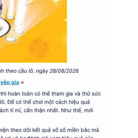
nh theo cầu lô. ngày 28/08/2026
yên gia
«
thì hoàn toàn có thể tham gia và thử sức
lô. Để có thể chơi một cách hiệu quả
ách tỉ mỉ, cẩn thận nhất. Như thế, mới
hiện theo dõi kết quả xổ số miền bắc mà