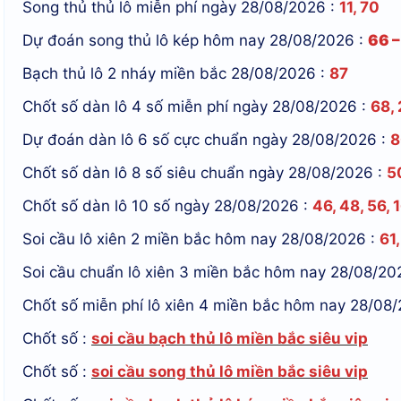
Song thủ thủ lô miễn phí ngày 28/08/2026 :
11, 70
Dự đoán song thủ lô kép hôm nay 28/08/2026 :
66 –
Bạch thủ lô 2 nháy miền bắc 28/08/2026 :
87
Chốt số dàn lô 4 số miễn phí ngày 28/08/2026 :
68, 
Dự đoán dàn lô 6 số cực chuẩn ngày 28/08/2026 :
8
Chốt số dàn lô 8 số siêu chuẩn ngày 28/08/2026 :
50
Chốt số dàn lô 10 số ngày 28/08/2026 :
46, 48, 56, 1
Soi cầu lô xiên 2 miền bắc hôm nay 28/08/2026 :
61,
Soi cầu chuẩn lô xiên 3 miền bắc hôm nay 28/08/20
Chốt số miễn phí lô xiên 4 miền bắc hôm nay 28/08
Chốt số :
soi cầu bạch thủ lô miền bắc siêu vip
Chốt số :
soi cầu song thủ lô miền bắc siêu vip