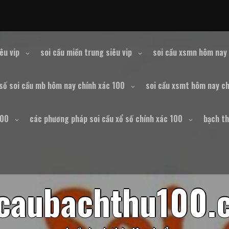
êu vip
soi cầu miền trung siêu vip
soi cầu xsmn hôm nay 
số soi cầu mb hôm nay chính xác 100
soi cầu xsmt hôm nay ch
100
các phương pháp soi cầu xổ số chính xác 100
bạch th
c
a
u
b
a
c
h
t
h
u
1
0
0
.