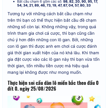
Bắt cầu chạm 6 gồm các số:
98, 82, 20, 90, 95, 17,
54, 34, 21, 89, 46, 73, 19, 47, 87, 04, 57, 80, 33
Tương tự với những cách bắt cầu chạm như
trên thì bạn có thể thực hiện bắt cầu đề chạm
những số còn lại. Không những vậy, trong quá
trình tham gia chơi cá cược, thì bạn cũng cần
chú ý hơn đến những con lô gan. Bởi, những
con lô gan thì được anh em chơi cá cược đánh
giá thời gian xuất hiện của nó khá lâu. Khi tham
gia đặt cược vào các lô gan này thì bạn vừa tốn
thời gian, tốn nhiều tiền cược mà hiệu quả
mang lại không được như mong muốn.
Thực hiện soi cầu dàn lô miền bắc theo đầu 0
đít 0. ngày 25/08/2026