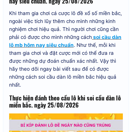
nay siêu chuẩn. ngày 25/08/2026
Khi tham gia chơi cá cược lô đề xổ số miền bắc,
ngoài việc tích lũy thêm cho mình những kinh
nghiệm chơi hiệu quả. Thì người chơi cũng cần
phải có được cho mình những cách
soi cầu dàn
lô mb hôm nay siêu chuẩn
. Như thế, mỗi khi
tham gia chơi và đặt cược mới có thể đưa ra
được những dự đoán chuẩn xác nhất. Vậy thì
hãy theo dõi ngay bài viết sau để có được
những cách soi cầu dàn lô miền bắc hiệu quả
nhất.
Thực hiện đánh theo cầu lô khi soi cầu dàn lô
miền bắc. ngày 25/08/2026