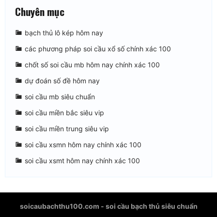
Chuyên mục
bạch thủ lô kép hôm nay
các phương pháp soi cầu xổ số chính xác 100
chốt số soi cầu mb hôm nay chính xác 100
dự đoán số đề hôm nay
soi cầu mb siêu chuẩn
soi cầu miền bắc siêu vip
soi cầu miền trung siêu vip
soi cầu xsmn hôm nay chính xác 100
soi cầu xsmt hôm nay chính xác 100
soicaubachthu100.com - soi cầu bạch thủ siêu chuẩn