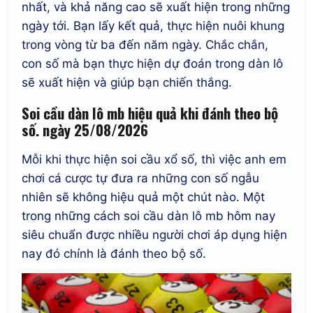
nhất, và khả năng cao sẽ xuất hiện trong những
ngày tới. Bạn lấy kết quả, thực hiện nuôi khung
trong vòng từ ba đến năm ngày. Chắc chắn,
con số mà bạn thực hiện dự đoán trong dàn lô
sẽ xuất hiện và giúp bạn chiến thắng.
Soi cầu dàn lô mb hiệu quả khi đánh theo bộ
số. ngày 25/08/2026
Mỗi khi thực hiện soi cầu xổ số, thì việc anh em
chơi cá cược tự đưa ra những con số ngẫu
nhiên sẽ không hiệu quả một chút nào. Một
trong những cách soi cầu dàn lô mb hôm nay
siêu chuẩn được nhiều người chơi áp dụng hiện
nay đó chính là đánh theo bộ số.