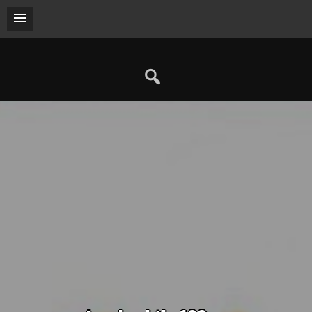
Skip
to
content