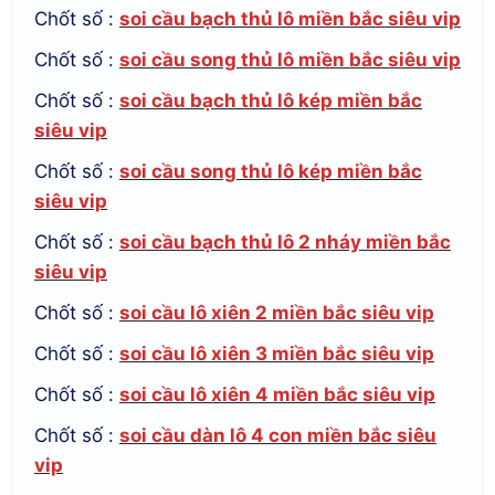
Chốt số :
soi cầu bạch thủ lô miền bắc siêu vip
Chốt số :
soi cầu song thủ lô miền bắc siêu vip
Chốt số :
soi cầu bạch thủ lô kép miền bắc
siêu vip
Chốt số :
soi cầu song thủ lô kép miền bắc
siêu vip
Chốt số :
soi cầu bạch thủ lô 2 nháy miền bắc
siêu vip
Chốt số :
soi cầu lô xiên 2 miền bắc siêu vip
Chốt số :
soi cầu lô xiên 3 miền bắc siêu vip
Chốt số :
soi cầu lô xiên 4 miền bắc siêu vip
Chốt số :
soi cầu dàn lô 4 con miền bắc siêu
vip