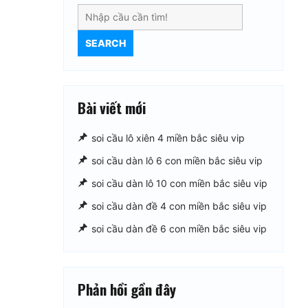
SEARCH
Bài viết mới
soi cầu lô xiên 4 miền bắc siêu vip
soi cầu dàn lô 6 con miền bắc siêu vip
soi cầu dàn lô 10 con miền bắc siêu vip
soi cầu dàn đề 4 con miền bắc siêu vip
soi cầu dàn đề 6 con miền bắc siêu vip
Phản hồi gần đây