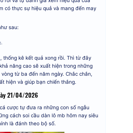
lô rơi và tự đánh giá xem hiệu quả của
em có thực sự hiệu quả và mang đến may
như sau:
c.
 thống kê kết quả xong rồi. Thì từ đây
khả năng cao sẽ xuất hiện trong những
ng vòng từ ba đến năm ngày. Chắc chắn,
t hiện và giúp bạn chiến thắng.
ngày 21/04/2026
ơi cá cược tự đưa ra những con số ngẫu
hững cách soi cầu dàn lô mb hôm nay siêu
ính là đánh theo bộ số.