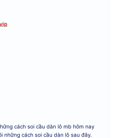
vip
hững cách soi cầu dàn lô mb hôm nay
õi những cách soi cầu dàn lô sau đây.