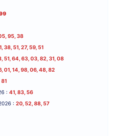
 99
05, 95, 38
1, 38, 51, 27, 59, 51
, 51, 64, 63, 03, 82, 31, 08
6, 01, 14, 98, 06, 48, 82
 81
26 :
41, 83, 56
/2026 :
20, 52, 88, 57