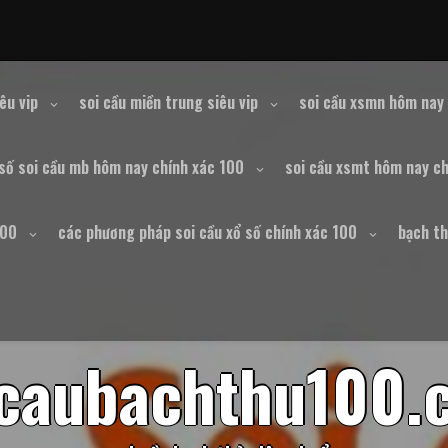
êu vip
soi cầu miền trung siêu vip
soi cầu xsmn hôm nay 
số soi cầu mb hôm nay chính xác 100
soi cầu xsmt hôm nay ch
100
các phương pháp soi cầu xổ số chính xác 100
bạch th
c
a
u
b
a
c
h
t
h
u
1
0
0
.