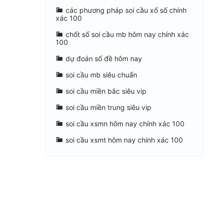
các phương pháp soi cầu xổ số chính
xác 100
chốt số soi cầu mb hôm nay chính xác
100
dự đoán số đề hôm nay
soi cầu mb siêu chuẩn
soi cầu miền bắc siêu vip
soi cầu miền trung siêu vip
soi cầu xsmn hôm nay chính xác 100
soi cầu xsmt hôm nay chính xác 100