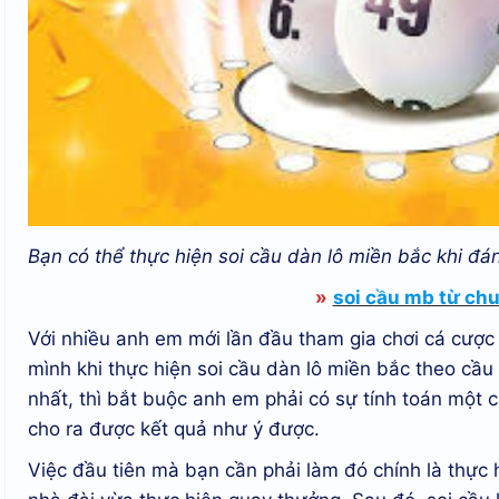
Bạn có thể thực hiện soi cầu dàn lô miền bắc khi đá
»
soi cầu mb từ chu
Với nhiều anh em mới lần đầu tham gia chơi cá cược 
mình khi thực hiện soi cầu dàn lô miền bắc theo cầu 
nhất, thì bắt buộc anh em phải có sự tính toán một c
cho ra được kết quả như ý được.
Việc đầu tiên mà bạn cần phải làm đó chính là thực 