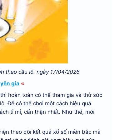
nh theo cầu lô. ngày 17/04/2026
yên gia
«
thì hoàn toàn có thể tham gia và thử sức
lô. Để có thể chơi một cách hiệu quả
ách tỉ mỉ, cẩn thận nhất. Như thế, mới
hiện theo dõi kết quả xổ số miền bắc mà