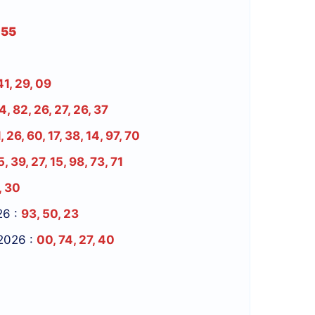
 55
41, 29, 09
4, 82, 26, 27, 26, 37
, 26, 60, 17, 38, 14, 97, 70
5, 39, 27, 15, 98, 73, 71
, 30
26 :
93, 50, 23
/2026 :
00, 74, 27, 40