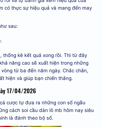
lô rơi và tự đánh giá xem hiệu quả của
em có thực sự hiệu quả và mang đến may
như sau:
c.
 thống kê kết quả xong rồi. Thì từ đây
khả năng cao sẽ xuất hiện trong những
ng vòng từ ba đến năm ngày. Chắc chắn,
t hiện và giúp bạn chiến thắng.
ngày 17/04/2026
ơi cá cược tự đưa ra những con số ngẫu
hững cách soi cầu dàn lô mb hôm nay siêu
ính là đánh theo bộ số.