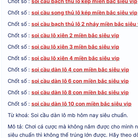
Chốt số :
soi cầu bạch thủ lô kép miền bắc siêu vip
Chốt số :
soi cầu song thủ lô kép miền bắc siêu vip
Chốt số :
soi cầu bạch thủ lô 2 nháy miền bắc siêu 
Chốt số :
soi cầu lô xiên 2 miền bắc siêu vip
Chốt số :
soi cầu lô xiên 3 miền bắc siêu vip
Chốt số :
soi cầu lô xiên 4 miền bắc siêu vip
Chốt số :
soi cầu dàn lô 4 con miền bắc siêu vip
Chốt số :
soi cầu dàn lô 6 con miền bắc siêu vip
Chốt số :
soi cầu dàn lô 8 con miền bắc siêu vip
Chốt số :
soi cầu dàn lô 10 con miền bắc siêu vip
Từ khoá: Soi cầu dàn lô mb hôm nay siêu chuẩn.
Mô tả: Chơi cá cược mà không nắm được cho mình n
siêu chuẩn thì không thể trúng lớn được. Hãy theo d