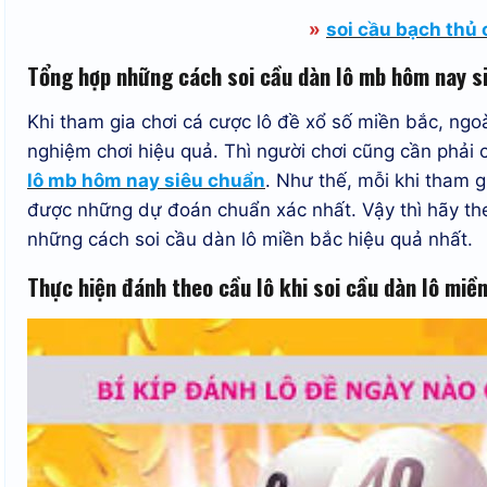
»
soi cầu bạch thủ 
Tổng hợp những cách soi cầu dàn lô mb hôm nay s
Khi tham gia chơi cá cược lô đề xổ số miền bắc, ngo
nghiệm chơi hiệu quả. Thì người chơi cũng cần phải
lô mb hôm nay siêu chuẩn
. Như thế, mỗi khi tham g
được những dự đoán chuẩn xác nhất. Vậy thì hãy the
những cách soi cầu dàn lô miền bắc hiệu quả nhất.
Thực hiện đánh theo cầu lô khi soi cầu dàn lô mi