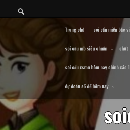
Skip
to
content
Trang chủ
soi cầu miền bắc si
soi cầu mb siêu chuẩn
chốt 
soi cầu xsmn hôm nay chính xác 
dự đoán số đề hôm nay
s
o
i