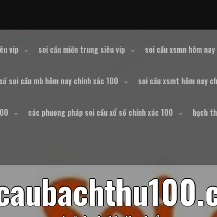
êu vip
soi cầu miền trung siêu vip
soi cầu xsmn hôm nay 
số soi cầu mb hôm nay chính xác 100
soi cầu xsmt hôm nay ch
100
các phương pháp soi cầu xổ số chính xác 100
bạch th
c
a
u
b
a
c
h
t
h
u
1
0
0
.