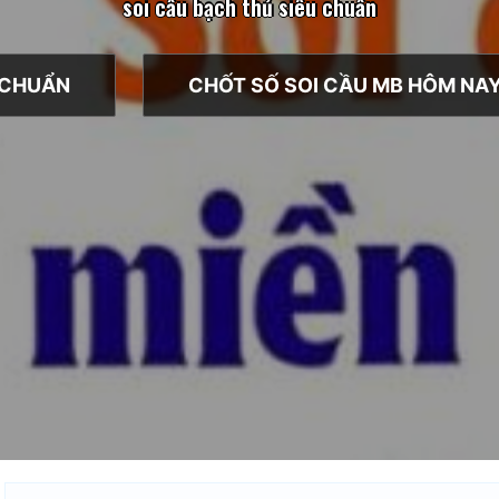
soi cầu bạch thủ siêu chuẩn
 CHUẨN
CHỐT SỐ SOI CẦU MB HÔM NAY