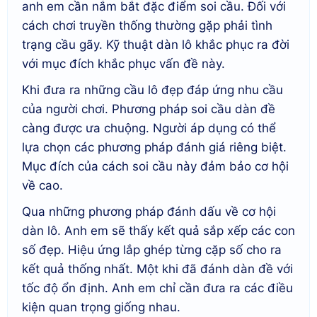
anh em cần nắm bắt đặc điểm soi cầu. Đối với
cách chơi truyền thống thường gặp phải tình
trạng cầu gãy. Kỹ thuật dàn lô khắc phục ra đời
với mục đích khắc phục vấn đề này.
Khi đưa ra những cầu lô đẹp đáp ứng nhu cầu
của người chơi. Phương pháp soi cầu dàn đề
càng được ưa chuộng. Người áp dụng có thể
lựa chọn các phương pháp đánh giá riêng biệt.
Mục đích của cách soi cầu này đảm bảo cơ hội
về cao.
Qua những phương pháp đánh dấu về cơ hội
dàn lô. Anh em sẽ thấy kết quả sắp xếp các con
số đẹp. Hiệu ứng lắp ghép từng cặp số cho ra
kết quả thống nhất. Một khi đã đánh dàn đề với
tốc độ ổn định. Anh em chỉ cần đưa ra các điều
kiện quan trọng giống nhau.