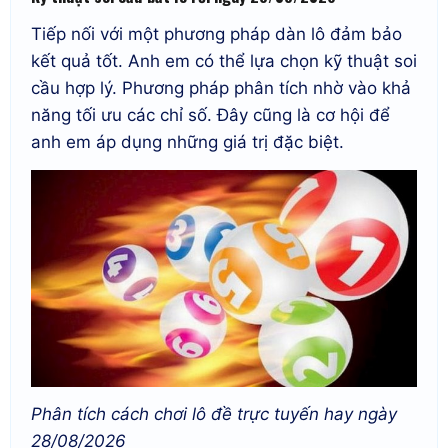
Tiếp nối với một phương pháp dàn lô đảm bảo
kết quả tốt. Anh em có thể lựa chọn kỹ thuật soi
cầu hợp lý. Phương pháp phân tích nhờ vào khả
năng tối ưu các chỉ số. Đây cũng là cơ hội để
anh em áp dụng những giá trị đặc biệt.
Phân tích cách chơi lô đề trực tuyến hay ngày
28/08/2026