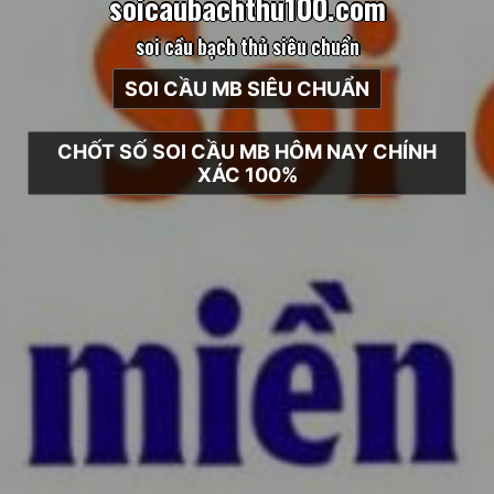
s
o
i
c
a
u
b
a
c
h
t
h
u
1
0
0
.
c
o
m
soi cầu bạch thủ siêu chuẩn
SOI CẦU MB SIÊU CHUẨN
CHỐT SỐ SOI CẦU MB HÔM NAY CHÍNH
XÁC 100%