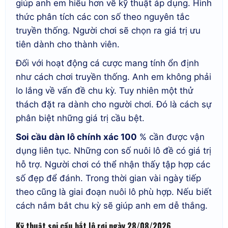
giúp anh em hiểu hơn về kỹ thuật áp dụng. Hình
thức phân tích các con số theo nguyên tắc
truyền thống. Người chơi sẽ chọn ra giá trị ưu
tiên dành cho thành viên.
Đối với hoạt động cá cược mang tính ổn định
như cách chơi truyền thống. Anh em không phải
lo lắng về vấn đề chu kỳ. Tuy nhiên một thử
thách đặt ra dành cho người chơi. Đó là cách sự
phân biệt những giá trị cầu bệt.
Soi cầu dàn lô chính xác 100
% cần được vận
dụng liên tục. Những con số nuôi lô đề có giá trị
hỗ trợ. Người chơi có thể nhận thấy tập hợp các
số đẹp để đánh. Trong thời gian vài ngày tiếp
theo cũng là giai đoạn nuôi lô phù hợp. Nếu biết
cách nắm bắt chu kỳ sẽ giúp anh em dễ thắng.
Kỹ thuật soi cầu bắt lô rơi ngày 28/08/2026