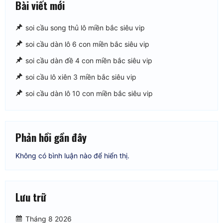
Bài viết mới
soi cầu song thủ lô miền bắc siêu vip
soi cầu dàn lô 6 con miền bắc siêu vip
soi cầu dàn đề 4 con miền bắc siêu vip
soi cầu lô xiên 3 miền bắc siêu vip
soi cầu dàn lô 10 con miền bắc siêu vip
Phản hồi gần đây
Không có bình luận nào để hiển thị.
Lưu trữ
Tháng 8 2026