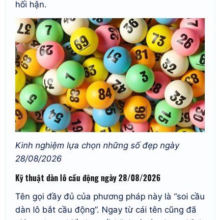
hối hận.
Kinh nghiệm lựa chọn những số đẹp ngày
28/08/2026
Kỹ thuật dàn lô cầu động ngày 28/08/2026
Tên gọi đầy đủ của phương pháp này là “soi cầu
dàn lô bắt cầu động”. Ngay từ cái tên cũng đã