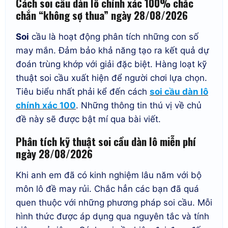
Cách soi cầu dàn lô chính xác 100% chắc
chắn “không sợ thua” ngày 28/08/2026
Soi
cầu là hoạt động phân tích những con số
may mắn. Đảm bảo khả năng tạo ra kết quả dự
đoán trùng khớp với giải đặc biệt. Hàng loạt kỹ
thuật soi cầu xuất hiện để người chơi lựa chọn.
Tiêu biểu nhất phải kể đến cách
soi cầu dàn lô
chính xác 100
. Những thông tin thú vị về chủ
đề này sẽ được bật mí qua bài viết.
Phân tích kỹ thuật soi cầu dàn lô miễn phí
ngày 28/08/2026
Khi anh em đã có kinh nghiệm lâu năm với bộ
môn lô đề may rủi. Chắc hẳn các bạn đã quá
quen thuộc với những phương pháp soi cầu. Mỗi
hình thức được áp dụng qua nguyên tắc và tính