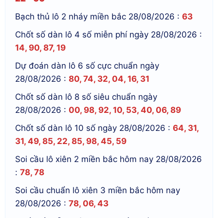
Bạch thủ lô 2 nháy miền bắc 28/08/2026 :
63
Chốt số dàn lô 4 số miễn phí ngày 28/08/2026 :
14, 90, 87, 19
Dự đoán dàn lô 6 số cực chuẩn ngày
28/08/2026 :
80, 74, 32, 04, 16, 31
Chốt số dàn lô 8 số siêu chuẩn ngày
28/08/2026 :
00, 98, 92, 10, 53, 40, 06, 89
Chốt số dàn lô 10 số ngày 28/08/2026 :
64, 31,
31, 49, 85, 22, 85, 98, 45, 59
Soi cầu lô xiên 2 miền bắc hôm nay 28/08/2026
:
78, 78
Soi cầu chuẩn lô xiên 3 miền bắc hôm nay
28/08/2026 :
78, 06, 43