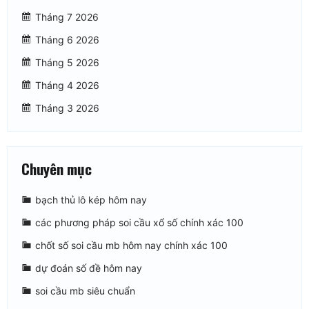
Tháng 7 2026
Tháng 6 2026
Tháng 5 2026
Tháng 4 2026
Tháng 3 2026
Chuyên mục
bạch thủ lô kép hôm nay
các phương pháp soi cầu xổ số chính xác 100
chốt số soi cầu mb hôm nay chính xác 100
dự đoán số đề hôm nay
soi cầu mb siêu chuẩn