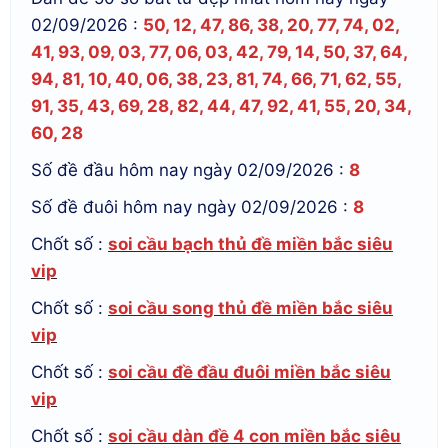
02/09/2026 :
50, 12, 47, 86, 38, 20, 77, 74, 02,
41, 93, 09, 03, 77, 06, 03, 42, 79, 14, 50, 37, 64,
94, 81, 10, 40, 06, 38, 23, 81, 74, 66, 71, 62, 55,
91, 35, 43, 69, 28, 82, 44, 47, 92, 41, 55, 20, 34,
60, 28
Số đề đầu hôm nay ngày 02/09/2026 :
8
Số đề đuôi hôm nay ngày 02/09/2026 :
8
Chốt số :
soi cầu bạch thủ đề miền bắc siêu
vip
Chốt số :
soi cầu song thủ đề miền bắc siêu
vip
Chốt số :
soi cầu đề đầu đuôi miền bắc siêu
vip
Chốt số :
soi cầu dàn đề 4 con miền bắc siêu