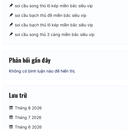
soi cầu song thủ lô kép miền bắc siêu vip
soi cầu bạch thủ đề miền bắc siêu vip
soi cầu bạch thủ lô kép miền bắc siêu vip
soi cầu song thủ 3 càng miền bắc siêu vip
Phản hồi gần đây
Không có bình luận nào để hiển thị.
Lưu trữ
Tháng 8 2026
Tháng 7 2026
Tháng 6 2026