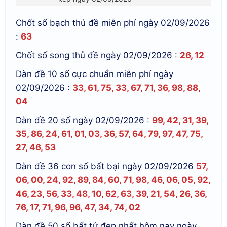
Chốt số bạch thủ đề miễn phí ngày 02/09/2026
:
63
Chốt số song thủ đề ngày 02/09/2026 :
26, 12
Dàn đề 10 số cực chuẩn miễn phí ngày
02/09/2026 :
33, 61, 75, 33, 67, 71, 36, 98, 88,
04
Dàn đề 20 số ngày 02/09/2026 :
99, 42, 31, 39,
35, 86, 24, 61, 01, 03, 36, 57, 64, 79, 97, 47, 75,
27, 46, 53
Dàn đề 36 con số bất bại ngày 02/09/2026
57,
06, 00, 24, 92, 89, 84, 60, 71, 98, 46, 06, 05, 92,
46, 23, 56, 33, 48, 10, 62, 63, 39, 21, 54, 26, 36,
76, 17, 71, 96, 96, 47, 34, 74, 02
Dàn đề 50 số bất tử đẹp nhất hôm nay ngày