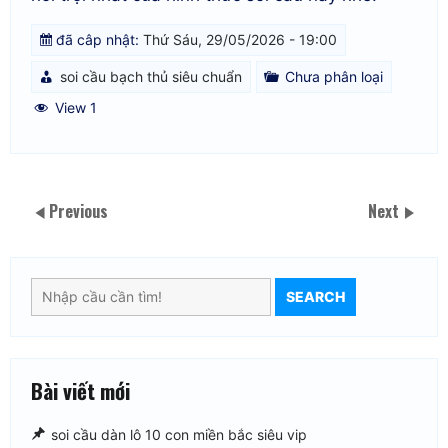
đã câp nhật:
Thứ Sáu, 29/05/2026 - 19:00
soi cầu bạch thủ siêu chuẩn
Chưa phân loại
View 1
Previous
Next
SEARCH
Bài viết mới
soi cầu dàn lô 10 con miền bắc siêu vip