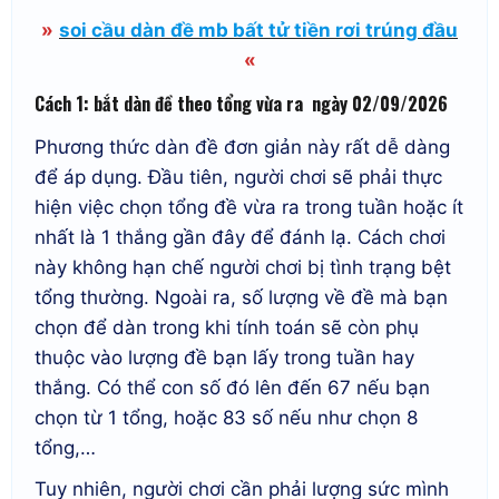
»
soi cầu dàn đề mb bất tử tiền rơi trúng đầu
«
Cách 1: bắt dàn đề theo tổng vừa ra ngày 02/09/2026
Phương thức dàn đề đơn giản này rất dễ dàng
để áp dụng. Đầu tiên, người chơi sẽ phải thực
hiện việc chọn tổng đề vừa ra trong tuần hoặc ít
nhất là 1 thắng gần đây để đánh lạ. Cách chơi
này không hạn chế người chơi bị tình trạng bệt
tổng thường. Ngoài ra, số lượng về đề mà bạn
chọn để dàn trong khi tính toán sẽ còn phụ
thuộc vào lượng đề bạn lấy trong tuần hay
thắng. Có thể con số đó lên đến 67 nếu bạn
chọn từ 1 tổng, hoặc 83 số nếu như chọn 8
tổng,…
Tuy nhiên, người chơi cần phải lượng sức mình