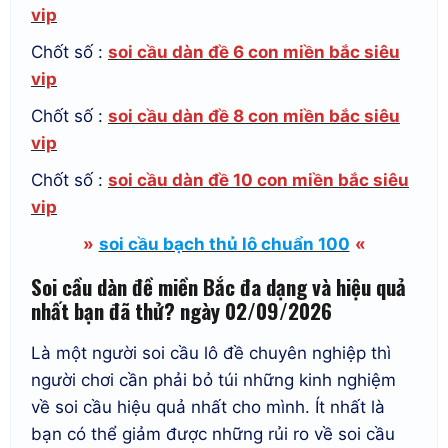
vip
Chốt số :
soi cầu dàn đề 6 con miền bắc siêu
vip
Chốt số :
soi cầu dàn đề 8 con miền bắc siêu
vip
Chốt số :
soi cầu dàn đề 10 con miền bắc siêu
vip
»
soi cầu bạch thủ lô chuẩn 100
«
Soi cầu dàn đề miền Bắc đa dạng và hiệu quả
nhất bạn đã thử? ngày 02/09/2026
Là một người soi cầu lô đề chuyên nghiệp thì
người chơi cần phải bỏ túi những kinh nghiệm
về soi cầu hiệu quả nhất cho mình. Ít nhất là
bạn có thể giảm được những rủi ro về soi cầu