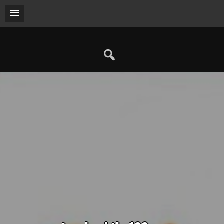
Skip
to
content