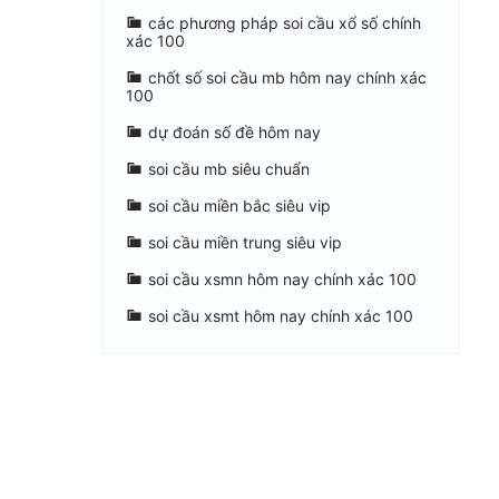
các phương pháp soi cầu xổ số chính
xác 100
chốt số soi cầu mb hôm nay chính xác
100
dự đoán số đề hôm nay
soi cầu mb siêu chuẩn
soi cầu miền bắc siêu vip
soi cầu miền trung siêu vip
soi cầu xsmn hôm nay chính xác 100
soi cầu xsmt hôm nay chính xác 100