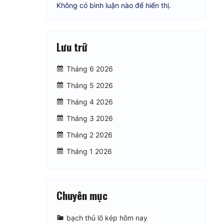
Không có bình luận nào để hiển thị.
Lưu trữ
Tháng 6 2026
Tháng 5 2026
Tháng 4 2026
Tháng 3 2026
Tháng 2 2026
Tháng 1 2026
Chuyên mục
bạch thủ lô kép hôm nay