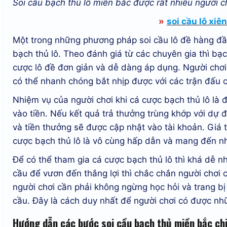
Soi cầu bạch thủ lô miền bắc được rất nhiều người c
»
soi cầu lô xiê
Một trong những phương pháp soi cầu lô đề hàng đầ
bạch thủ lô. Theo đánh giá từ các chuyên gia thì bạ
cược lô đề đơn giản và dễ dàng áp dụng. Người chơi 
có thể nhanh chóng bắt nhịp được với các trận đấu c
Nhiệm vụ của người chơi khi cá cược bạch thủ lô là
vào tiền. Nếu kết quả trả thưởng trùng khớp với dự
và tiền thưởng sẽ được cập nhật vào tài khoản. Giá t
cược bạch thủ lô là vô cùng hấp dẫn và mang đến nh
Để có thể tham gia cá cược bạch thủ lô thì khá dễ 
cầu để vươn đến thắng lợi thì chắc chắn người chơi c
người chơi cần phải không ngừng học hỏi và trang b
cầu. Đây là cách duy nhất để người chơi có được nh
Hướng dẫn các bước soi cầu bạch thủ miền bắc ch