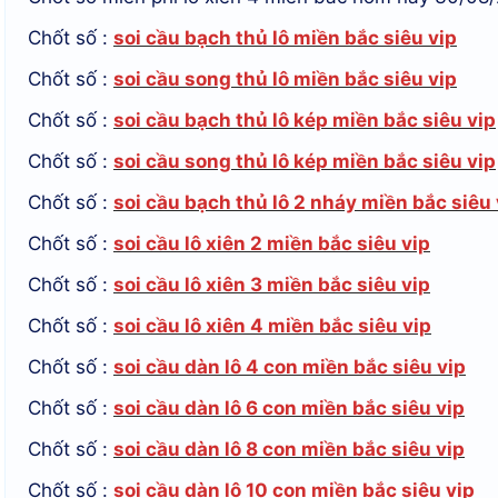
Chốt số :
soi cầu bạch thủ lô miền bắc siêu vip
Chốt số :
soi cầu song thủ lô miền bắc siêu vip
Chốt số :
soi cầu bạch thủ lô kép miền bắc siêu vip
Chốt số :
soi cầu song thủ lô kép miền bắc siêu vip
Chốt số :
soi cầu bạch thủ lô 2 nháy miền bắc siêu 
Chốt số :
soi cầu lô xiên 2 miền bắc siêu vip
Chốt số :
soi cầu lô xiên 3 miền bắc siêu vip
Chốt số :
soi cầu lô xiên 4 miền bắc siêu vip
Chốt số :
soi cầu dàn lô 4 con miền bắc siêu vip
Chốt số :
soi cầu dàn lô 6 con miền bắc siêu vip
Chốt số :
soi cầu dàn lô 8 con miền bắc siêu vip
Chốt số :
soi cầu dàn lô 10 con miền bắc siêu vip