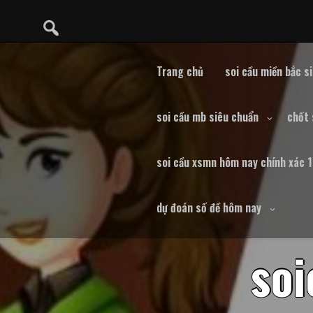
Skip
to
content
Trang chủ
soi cầu miền bắc si
soi cầu mb siêu chuẩn
chốt 
soi cầu xsmn hôm nay chính xác 
dự đoán số đề hôm nay
s
o
i