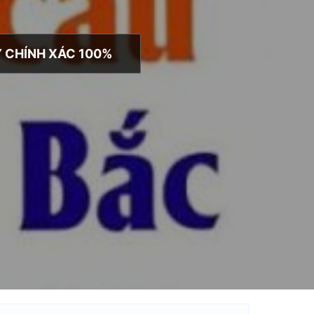
 CHÍNH XÁC 100%