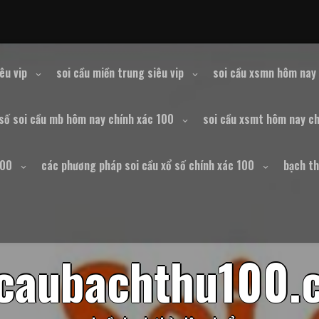
êu vip
soi cầu miền trung siêu vip
soi cầu xsmn hôm nay 
số soi cầu mb hôm nay chính xác 100
soi cầu xsmt hôm nay ch
100
các phương pháp soi cầu xổ số chính xác 100
bạch th
c
a
u
b
a
c
h
t
h
u
1
0
0
.