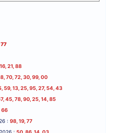
 77
16, 21, 88
8, 70, 72, 30, 99, 00
5, 59, 13, 25, 95, 27, 54, 43
67, 45, 78, 90, 25, 14, 85
, 66
26 :
98, 19, 77
/2026 :
50, 86, 14, 03