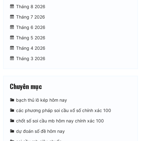
Tháng 8 2026
Tháng 7 2026
Tháng 6 2026
Tháng 5 2026
Tháng 4 2026
Tháng 3 2026
Chuyên mục
bạch thủ lô kép hôm nay
các phương pháp soi cầu xổ số chính xác 100
chốt số soi cầu mb hôm nay chính xác 100
dự đoán số đề hôm nay