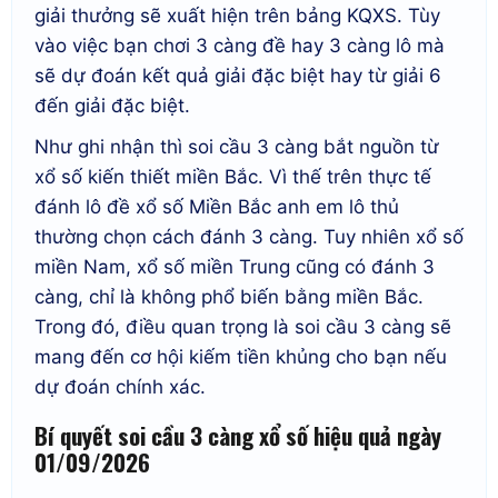
giải thưởng sẽ xuất hiện trên bảng KQXS. Tùy
vào việc bạn chơi 3 càng đề hay 3 càng lô mà
sẽ dự đoán kết quả giải đặc biệt hay từ giải 6
đến giải đặc biệt.
Như ghi nhận thì soi cầu 3 càng bắt nguồn từ
xổ số kiến thiết miền Bắc. Vì thế trên thực tế
đánh lô đề xổ số Miền Bắc anh em lô thủ
thường chọn cách đánh 3 càng. Tuy nhiên xổ số
miền Nam, xổ số miền Trung cũng có đánh 3
càng, chỉ là không phổ biến bằng miền Bắc.
Trong đó, điều quan trọng là soi cầu 3 càng sẽ
mang đến cơ hội kiếm tiền khủng cho bạn nếu
dự đoán chính xác.
Bí quyết soi cầu 3 càng xổ số hiệu quả ngày
01/09/2026