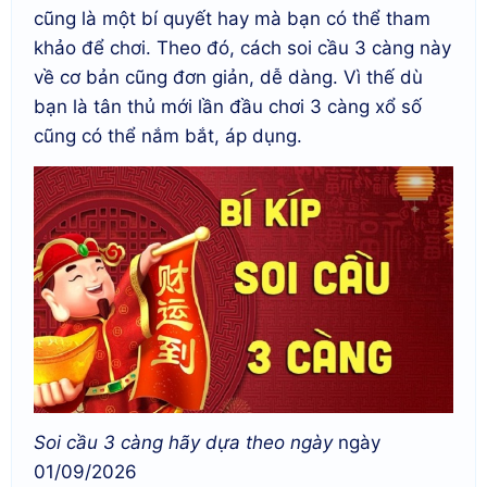
cũng là một bí quyết hay mà bạn có thể tham
khảo để chơi. Theo đó, cách soi cầu 3 càng này
về cơ bản cũng đơn giản, dễ dàng. Vì thế dù
bạn là tân thủ mới lần đầu chơi 3 càng xổ số
cũng có thể nắm bắt, áp dụng.
Soi cầu 3 càng hãy dựa theo ngày
ngày
01/09/2026