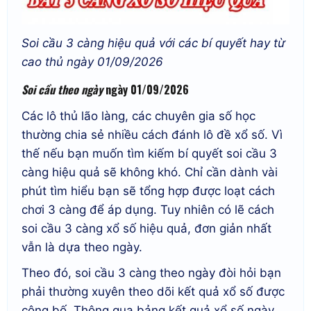
Soi cầu 3 càng hiệu quả với các bí quyết hay từ
cao thủ ngày 01/09/2026
Soi cầu theo ngày
ngày 01/09/2026
Các lô thủ lão làng, các chuyên gia số học
thường chia sẻ nhiều cách đánh lô đề xổ số. Vì
thế nếu bạn muốn tìm kiếm bí quyết soi cầu 3
càng hiệu quả sẽ không khó. Chỉ cần dành vài
phút tìm hiểu bạn sẽ tổng hợp được loạt cách
chơi 3 càng để áp dụng. Tuy nhiên có lẽ cách
soi cầu 3 càng xổ số hiệu quả, đơn giản nhất
vẫn là dựa theo ngày.
Theo đó, soi cầu 3 càng theo ngày đòi hỏi bạn
phải thường xuyên theo dõi kết quả xổ số được
công bố. Thông qua bảng kết quả xổ số ngày