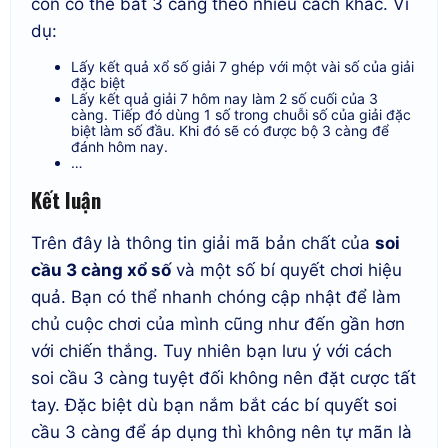
còn có thể bắt 3 càng theo nhiều cách khác. Ví
dụ:
Lấy kết quả xổ số giải 7 ghép với một vài số của giải
đặc biệt
Lấy kết quả giải 7 hôm nay làm 2 số cuối của 3
càng. Tiếp đó dùng 1 số trong chuỗi số của giải đặc
biệt làm số đầu. Khi đó sẽ có được bộ 3 càng để
đánh hôm nay.
…
Kết luận
Trên đây là thông tin giải mã bản chất của
soi
cầu 3 càng xổ số
và một số bí quyết chơi hiệu
quả. Bạn có thể nhanh chóng cập nhật để làm
chủ cuộc chơi của mình cũng như đến gần hơn
với chiến thắng. Tuy nhiên bạn lưu ý với cách
soi cầu 3 càng tuyệt đối không nên đặt cược tất
tay. Đặc biệt dù bạn nắm bắt các bí quyết soi
cầu 3 càng để áp dụng thì không nên tự mãn là