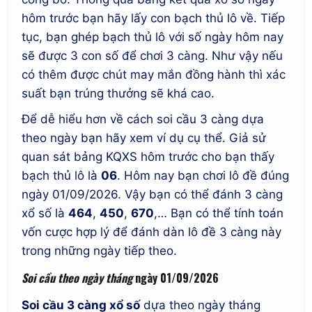
hôm trước bạn hãy lấy con bạch thủ lô về. Tiếp
tục, bạn ghép bạch thủ lô với số ngày hôm nay
sẽ được 3 con số để chơi 3 càng. Như vậy nếu
có thêm được chút may mắn đồng hành thì xác
suất bạn trúng thưởng sẽ khá cao.
Để dễ hiểu hơn về cách soi cầu 3 càng dựa
theo ngày bạn hãy xem ví dụ cụ thể. Giả sử
quan sát bảng KQXS hôm trước cho bạn thấy
bạch thủ lô là
06
. Hôm nay bạn chơi lô đề đúng
ngày 01/09/2026. Vậy bạn có thể đánh 3 càng
xổ số là
464
,
450
,
670
,… Bạn có thể tính toán
vốn cược hợp lý để đánh dàn lô đề 3 càng này
trong những ngày tiếp theo.
Soi cầu theo ngày tháng
ngày 01/09/2026
Soi cầu 3 càng xổ số
dựa theo ngày tháng