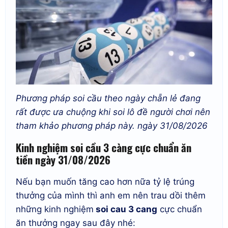
Phương pháp soi cầu theo ngày chẵn lẻ đang
rất được ưa chuộng khi soi lô đề người chơi nên
tham khảo phương pháp này. ngày 31/08/2026
Kinh nghiệm soi cầu 3 càng cực chuẩn ăn
tiền ngày 31/08/2026
Nếu bạn muốn tăng cao hơn nữa tỷ lệ trúng
thưởng của mình thì anh em nên trau dồi thêm
những kinh nghiệm
soi cau 3 cang
cực chuẩn
ăn thưởng ngay sau đây nhé: