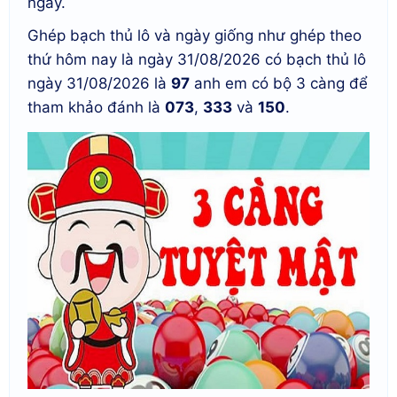
ngày.
Ghép bạch thủ lô và ngày giống như ghép theo
thứ hôm nay là ngày 31/08/2026 có bạch thủ lô
ngày 31/08/2026 là
97
anh em có bộ 3 càng để
tham khảo đánh là
073
,
333
và
150
.