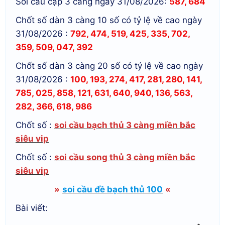
Soi cầu cặp 3 càng ngày 31/08/2026:
587, 684
Chốt số dàn 3 càng 10 số có tỷ lệ về cao ngày
31/08/2026 :
792, 474, 519, 425, 335, 702,
359, 509, 047, 392
Chốt số dàn 3 càng 20 số có tỷ lệ về cao ngày
31/08/2026 :
100, 193, 274, 417, 281, 280, 141,
785, 025, 858, 121, 631, 640, 940, 136, 563,
282, 366, 618, 986
Chốt số :
soi cầu bạch thủ 3 càng miền bắc
siêu vip
Chốt số :
soi cầu song thủ 3 càng miền bắc
siêu vip
»
soi cầu đề bạch thủ 100
«
Bài viết: