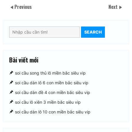
Previous
Next
SEARCH
Bài viết mới
soi cầu song thủ lô miền bắc siêu vip
soi cầu dàn lô 6 con miền bắc siêu vip
soi cầu dàn đề 4 con miền bắc siêu vip
soi cầu lô xiên 3 miền bắc siêu vip
soi cầu dàn lô 10 con miền bắc siêu vip