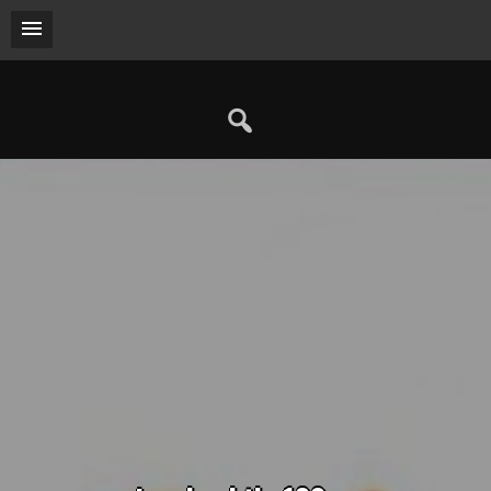
Skip
to
content