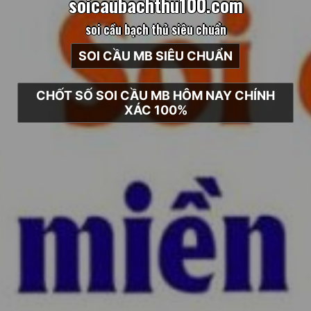
s
o
i
c
a
u
b
a
c
h
t
h
u
1
0
0
.
c
o
m
soi cầu bạch thủ siêu chuẩn
SOI CẦU MB SIÊU CHUẨN
CHỐT SỐ SOI CẦU MB HÔM NAY CHÍNH
XÁC 100%