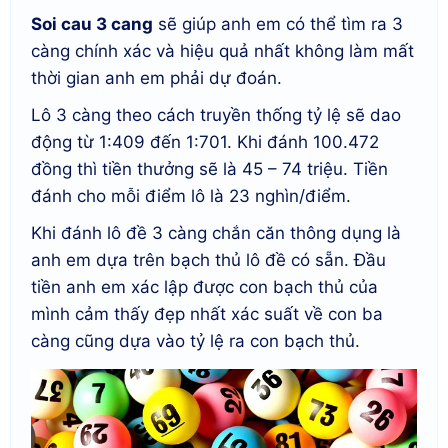
Soi cau 3 cang
sẽ giúp anh em có thể tìm ra 3
càng chính xác và hiệu quả nhất không làm mất
thời gian anh em phải dự đoán.
Lô 3 càng theo cách truyền thống tỷ lệ sẽ dao
động từ 1:409 đến 1:701. Khi đánh 100.472
đồng thì tiền thưởng sẽ là 45 – 74 triệu. Tiền
đánh cho mỗi điểm lô là 23 nghìn/điểm.
Khi đánh lô đề 3 càng chắn căn thông dụng là
anh em dựa trên bạch thủ lô đề có sẵn. Đầu
tiền anh em xác lập được con bạch thủ của
mình cảm thấy đẹp nhất xác suất về con ba
càng cũng dựa vào tỷ lệ ra con bạch thủ.