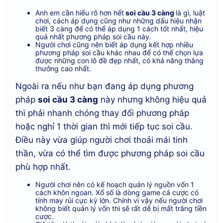
Anh em cần hiểu rõ hơn hết
soi cầu 3 càng
là gì, luật
chơi, cách áp dụng cũng như những dấu hiệu nhận
biết 3 càng để có thể áp dụng 1 cách tốt nhất, hiệu
quả nhất phương pháp soi cầu này.
Người chơi cũng nên biết áp dụng kết hợp nhiều
phương pháp soi cầu khác nhau để có thể chọn lựa
được những con lô đề đẹp nhất, có khả năng thắng
thưởng cao nhất.
Ngoài ra nếu như bạn đang áp dụng phương
pháp
soi cầu 3 càng
này nhưng không hiệu quả
thì phải nhanh chóng thay đổi phương pháp
hoặc nghỉ 1 thời gian thì mới tiếp tục soi cầu.
Điều này vừa giúp người chơi thoải mái tinh
thần, vừa có thể tìm được phương pháp soi cầu
phù hợp nhất.
Người chơi nên có kế hoạch quản lý nguồn vốn 1
cách khôn ngoan. Xổ số là dòng game cá cược có
tính may rủi cực kỳ lớn. Chính vì vậy nếu người chơi
không biết quản lý vốn thì sẽ rất dễ bị mất trắng tiền
cược.