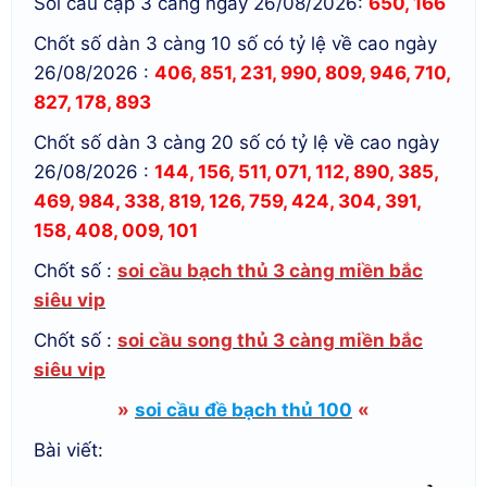
Soi cầu cặp 3 càng ngày 26/08/2026:
650, 166
Chốt số dàn 3 càng 10 số có tỷ lệ về cao ngày
26/08/2026 :
406, 851, 231, 990, 809, 946, 710,
827, 178, 893
Chốt số dàn 3 càng 20 số có tỷ lệ về cao ngày
26/08/2026 :
144, 156, 511, 071, 112, 890, 385,
469, 984, 338, 819, 126, 759, 424, 304, 391,
158, 408, 009, 101
Chốt số :
soi cầu bạch thủ 3 càng miền bắc
siêu vip
Chốt số :
soi cầu song thủ 3 càng miền bắc
siêu vip
»
soi cầu đề bạch thủ 100
«
Bài viết: