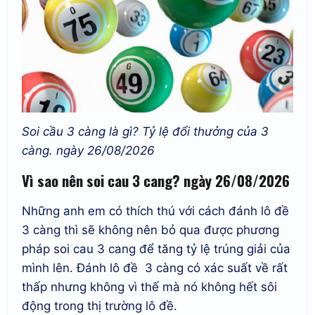
Soi cầu 3 càng là gì? Tỷ lệ đổi thưởng của 3
càng. ngày 26/08/2026
Vì sao nên soi cau 3 cang? ngày 26/08/2026
Những anh em có thích thú với cách đánh lô đề
3 càng thì sẽ không nên bỏ qua được phương
pháp soi cau 3 cang để tăng tỷ lệ trúng giải của
mình lên. Đánh lô đề 3 càng có xác suất về rất
thấp nhưng không vì thế mà nó không hết sôi
động trong thị trường lô đề.