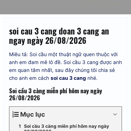
soi cau 3 cang doan 3 cang an
ngay ngày 26/08/2026
Miêu tả: Soi cầu một thuật ngữ quen thuộc với
anh em đam mê lô đề. Soi cầu 3 cang được anh
em quan tâm nhất, sau đây chúng tôi chia sẻ
cho anh em cách
soi cau 3 cang
nhé.
Soi cầu 3 càng miễn phí hôm nay ngày
26/08/2026
Mục lục
Soi cầu 3 càng miễn phí hôm nay ngày