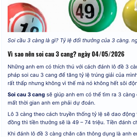
Soi cầu 3 càng là gì? Tỷ lệ đổi thưởng của 3 càng. 
Vì sao nên soi cau 3 cang? ngày 04/05/2026
Những anh em có thích thú với cách đánh lô đề 3 c
pháp soi cau 3 cang để tăng tỷ lệ trúng giải của mìn
rất thấp nhưng không vì thế mà nó không hết sôi động
Soi cau 3 cang
sẽ giúp anh em có thể tìm ra 3 càng 
mất thời gian anh em phải dự đoán.
Lô 3 càng theo cách truyền thống tỷ lệ sẽ dao động
đồng thì tiền thưởng sẽ là 49 – 74 triệu. Tiền đánh 
Khi đánh lô đề 3 càng chắn căn thông dụng là anh e