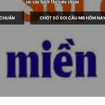
soi cầu bạch thủ siêu chuẩn
 CHUẨN
CHỐT SỐ SOI CẦU MB HÔM NAY