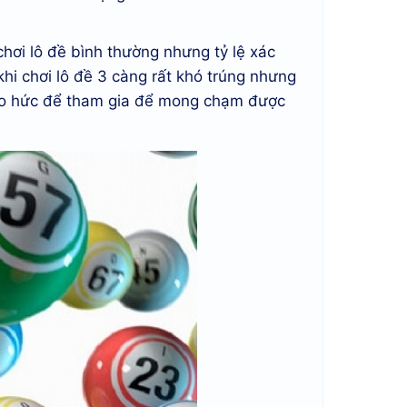
chơi lô đề bình thường nhưng tỷ lệ xác
khi chơi lô đề 3 càng rất khó trúng nhưng
 háo hức để tham gia để mong chạm được