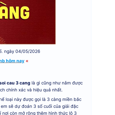
5.
ngày 04/05/2026
 mb hôm nay
«
soi cau 3 cang
là gì cũng như nắm được
ách chính xác và hiệu quả nhất.
hể loại này được gọi là 3 càng miền bắc
 em sẽ dự đoán 3 số cuối của giải đặc
ố nơi còn mở rộng thêm hình thức lô 3