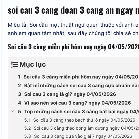
soi cau 3 cang doan 3 cang an ngay
Miêu tả: Soi cầu một thuật ngữ quen thuộc với anh 
anh em quan tâm nhất, sau đây chúng tôi chia sẻ 
Soi cầu 3 càng miễn phí hôm nay ngày 04/05/202
Mục lục
Soi cầu 3 càng miễn phí hôm nay ngày 04/05/2
Bật mí những cách soi cau 3 cang cực chuẩn 
Soi cau 3 cang là gì? ngày 04/05/2026
Vì sao nên soi cau 3 cang? ngày 04/05/2026
Top những cách soi cầu 3 càng bất bại ngày 04
Soi cầu 3 càng theo bạch thủ lô ngày 04/05/2026
Soi cầu 3 càng theo bóng âm dương ngày 04/05/2
Soi cau 3 cang dựa vào giải 7 ngày 04/05/2026