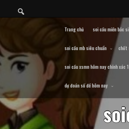
Skip
to
content
Trang chủ
soi cầu miền bắc si
soi cầu mb siêu chuẩn
chốt 
soi cầu xsmn hôm nay chính xác 
dự đoán số đề hôm nay
s
o
i