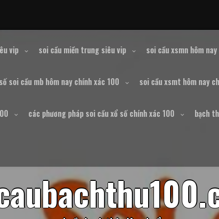
êu vip
soi cầu miền trung siêu vip
soi cầu xsmn hôm nay 
số soi cầu mb hôm nay chính xác 100
soi cầu xsmt hôm nay ch
100
các phương pháp soi cầu xổ số chính xác 100
bạch th
c
a
u
b
a
c
h
t
h
u
1
0
0
.