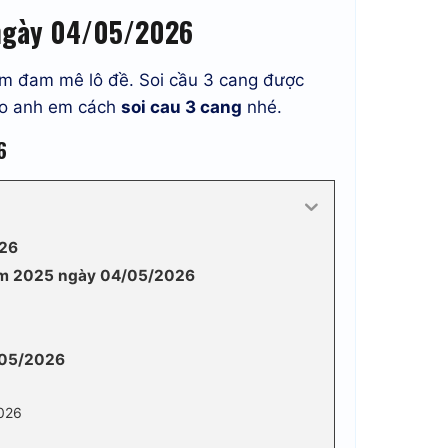
 ngày 04/05/2026
em đam mê lô đề. Soi cầu 3 cang được
cho anh em cách
soi cau 3 cang
nhé.
6
026
năm 2025 ngày 04/05/2026
/05/2026
026