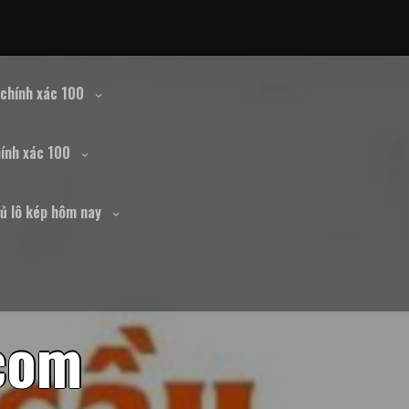
chính xác 100
ính xác 100
ủ lô kép hôm nay
c
o
m