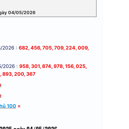
ngày 04/05/2026
5/2026 :
682, 456, 705, 709, 224, 009,
5/2026 :
958, 301, 874, 978, 156, 025,
1, 893, 200, 367
p
p
thủ 100
«
m 2025 ngày 04/05/2026