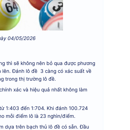
ngày 04/05/2026
àng thì sẽ không nên bỏ qua được phương
h lên. Đánh lô đề 3 càng có xác suất về
 trong thị trường lô đề.
chính xác và hiệu quả nhất không làm
 từ 1:403 đến 1:704. Khi đánh 100.724
cho mỗi điểm lô là 23 nghìn/điểm.
m dựa trên bạch thủ lô đề có sẵn. Đầu