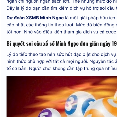
ngần chi nguồn ngân sách lớn. Thế nhưng mức độ hiệ
Đây là lý do bạn cần tìm kiếm dịch vụ hỗ trợ soi cầu 
Dự đoán XSMB Minh Ngọc
là một giải pháp hữu íc
cập nhật các thông tin theo lượt. Mức độ biến động 
tốt hơn. Nhờ vào điều kiện tham gia dịch vụ cá cượ
Bí quyết soi cầu xổ số Minh Ngọc đơn giản ngày 
Lý do tiếp theo tạo nên sức hút đặc biệt cho dịch v
hình thức phù hợp với tất cả mọi người. Nguyên tắc 
tố cơ bản. Người chơi không cần tập trung quá nhiều 