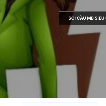
SOI CẦU MB SIÊU