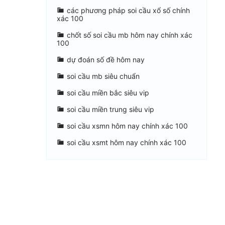
các phương pháp soi cầu xổ số chính
xác 100
chốt số soi cầu mb hôm nay chính xác
100
dự đoán số đề hôm nay
soi cầu mb siêu chuẩn
soi cầu miền bắc siêu vip
soi cầu miền trung siêu vip
soi cầu xsmn hôm nay chính xác 100
soi cầu xsmt hôm nay chính xác 100