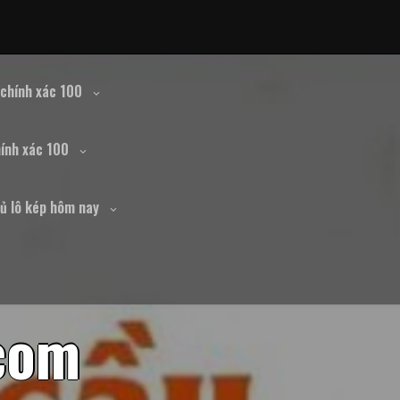
chính xác 100
ính xác 100
ủ lô kép hôm nay
c
o
m