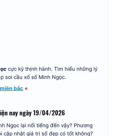
gọc
cực kỳ thịnh hành. Tìm hiểu những lý
p soi cầu xổ số Minh Ngọc.
 miền bắc
«
hiện nay ngày 19/04/2026
nh Ngọc lại nổi tiếng đến vậy? Phương
 cập nhật giá trị số đẹp có tốt không?