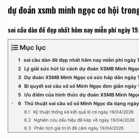
dự đoán xsmb minh ngọc cơ hội tron
soi cầu dàn đề đẹp nhất hôm nay miễn phí ngày 
Mục lục
soi cầu dàn đề đẹp nhất hôm nay miễn phí ngày
Lý giải sức hút từ cách dự đoán XSMB Minh Ngọ
Dự đoán XSMB Minh Ngọc có sức hấp dẫn ngày
Bí quyết soi cầu xổ số Minh Ngọc đơn giản ngày
Ưu điểm của hình thức dự đoán XSMB Minh Ngọ
Thủ thuật soi cầu xổ số Minh Ngọc đa dạng ngà
Kỹ thuật thống kê kết quả lô rơi ngày 19/04/2026
Nghiên cứu dấu hiệu đề kép về ngày 19/04/2026
Phân tích giá trị lô đề câm ngày 19/04/2026