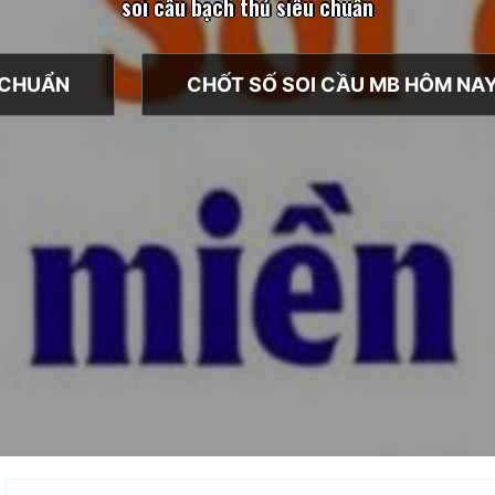
soi cầu bạch thủ siêu chuẩn
 CHUẨN
CHỐT SỐ SOI CẦU MB HÔM NAY