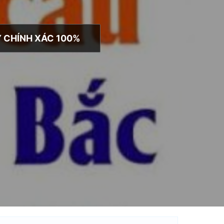
 CHÍNH XÁC 100%