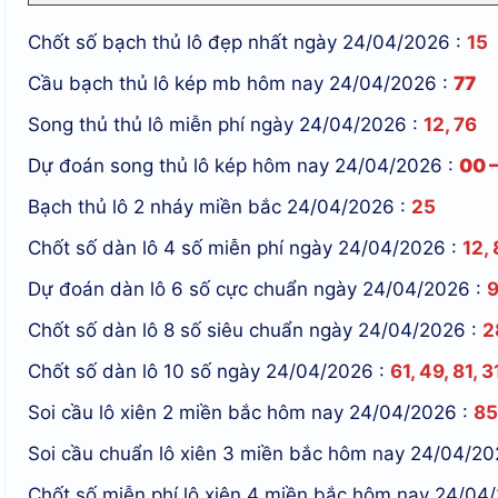
Chốt số bạch thủ lô đẹp nhất ngày 24/04/2026 :
15
Cầu bạch thủ lô kép mb hôm nay 24/04/2026 :
77
Song thủ thủ lô miễn phí ngày 24/04/2026 :
12, 76
Dự đoán song thủ lô kép hôm nay 24/04/2026 :
00 
Bạch thủ lô 2 nháy miền bắc 24/04/2026 :
25
Chốt số dàn lô 4 số miễn phí ngày 24/04/2026 :
12, 
Dự đoán dàn lô 6 số cực chuẩn ngày 24/04/2026 :
9
Chốt số dàn lô 8 số siêu chuẩn ngày 24/04/2026 :
2
Chốt số dàn lô 10 số ngày 24/04/2026 :
61, 49, 81, 3
Soi cầu lô xiên 2 miền bắc hôm nay 24/04/2026 :
85
Soi cầu chuẩn lô xiên 3 miền bắc hôm nay 24/04/20
Chốt số miễn phí lô xiên 4 miền bắc hôm nay 24/04