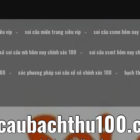
êu vip
soi cầu miền trung siêu vip
soi cầu xsmn hôm nay 
số soi cầu mb hôm nay chính xác 100
soi cầu xsmt hôm nay ch
100
các phương pháp soi cầu xổ số chính xác 100
bạch th
c
a
u
b
a
c
h
t
h
u
1
0
0
.