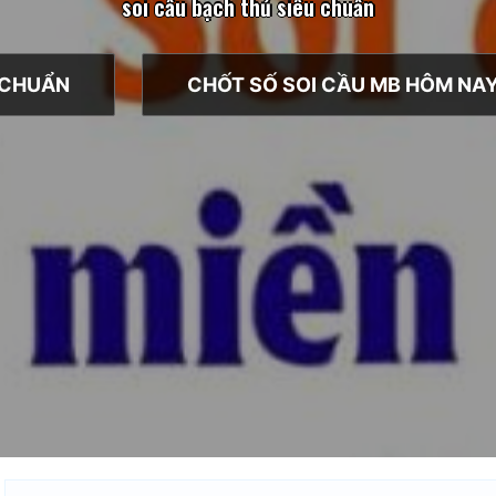
soi cầu bạch thủ siêu chuẩn
 CHUẨN
CHỐT SỐ SOI CẦU MB HÔM NAY