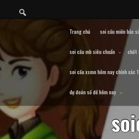
Skip
to
content
Trang chủ
soi cầu miền bắc si
soi cầu mb siêu chuẩn
chốt 
soi cầu xsmn hôm nay chính xác 
dự đoán số đề hôm nay
s
o
i