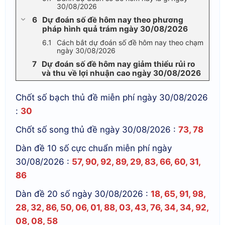
30/08/2026
Dự đoán số đề hôm nay theo phương
pháp hình quả trám ngày 30/08/2026
Cách bắt dự đoán số đề hôm nay theo chạm
ngày 30/08/2026
Dự đoán số đề hôm nay giảm thiểu rủi ro
và thu về lợi nhuận cao ngày 30/08/2026
Chốt số bạch thủ đề miễn phí ngày 30/08/2026
:
30
Chốt số song thủ đề ngày 30/08/2026 :
73, 78
Dàn đề 10 số cực chuẩn miễn phí ngày
30/08/2026 :
57, 90, 92, 89, 29, 83, 66, 60, 31,
86
Dàn đề 20 số ngày 30/08/2026 :
18, 65, 91, 98,
28, 32, 86, 50, 06, 01, 88, 03, 43, 76, 34, 34, 92,
08, 08, 58