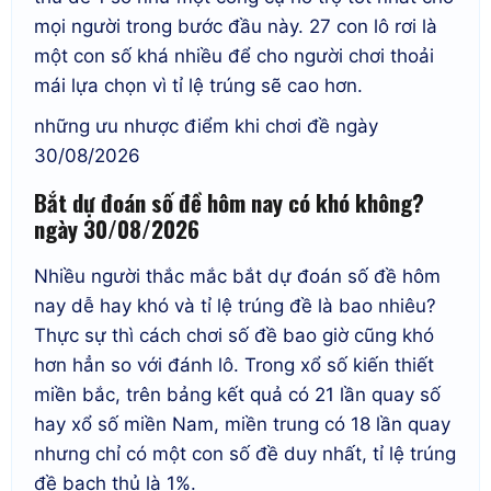
mọi người trong bước đầu này. 27 con lô rơi là
một con số khá nhiều để cho người chơi thoải
mái lựa chọn vì tỉ lệ trúng sẽ cao hơn.
những ưu nhược điểm khi chơi đề ngày
30/08/2026
Bắt dự đoán số đề hôm nay có khó không?
ngày 30/08/2026
Nhiều người thắc mắc bắt dự đoán số đề hôm
nay dễ hay khó và tỉ lệ trúng đề là bao nhiêu?
Thực sự thì cách chơi số đề bao giờ cũng khó
hơn hẳn so với đánh lô. Trong xổ số kiến thiết
miền bắc, trên bảng kết quả có 21 lần quay số
hay xổ số miền Nam, miền trung có 18 lần quay
nhưng chỉ có một con số đề duy nhất, tỉ lệ trúng
đề bạch thủ là 1%.