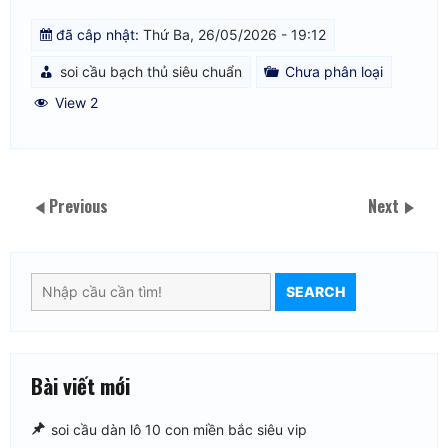
đã câp nhật:
Thứ Ba, 26/05/2026 - 19:12
soi cầu bạch thủ siêu chuẩn
Chưa phân loại
View 2
Previous
Next
SEARCH
Bài viết mới
soi cầu dàn lô 10 con miền bắc siêu vip