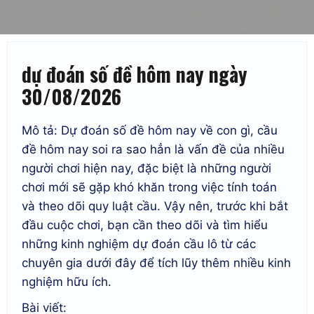
dự đoán số đề hôm nay ngày
30/08/2026
Mô tả: Dự đoán số đề hôm nay về con gì, cầu
đề hôm nay soi ra sao hẳn là vấn đề của nhiều
người chơi hiện nay, đặc biệt là những người
chơi mới sẽ gặp khó khăn trong việc tính toán
và theo dõi quy luật cầu. Vậy nên, trước khi bắt
đầu cuộc chơi, bạn cần theo dõi và tìm hiểu
những kinh nghiệm dự đoán cầu lô từ các
chuyên gia dưới đây để tích lũy thêm nhiều kinh
nghiệm hữu ích.
Bài viết: