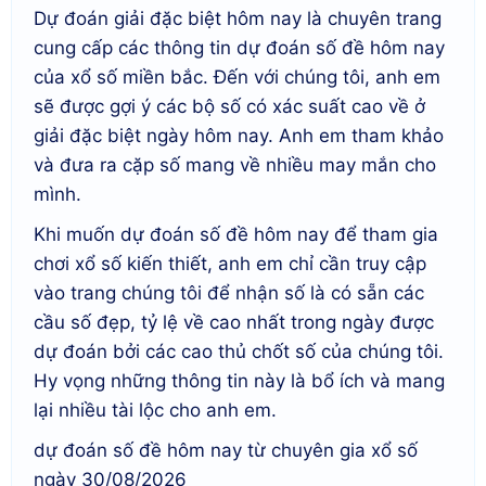
Dự đoán giải đặc biệt hôm nay là chuyên trang
cung cấp các thông tin dự đoán số đề hôm nay
của xổ số miền bắc. Đến với chúng tôi, anh em
sẽ được gợi ý các bộ số có xác suất cao về ở
giải đặc biệt ngày hôm nay. Anh em tham khảo
và đưa ra cặp số mang về nhiều may mắn cho
mình.
Khi muốn dự đoán số đề hôm nay để tham gia
chơi xổ số kiến thiết, anh em chỉ cần truy cập
vào trang chúng tôi để nhận số là có sẵn các
cầu số đẹp, tỷ lệ về cao nhất trong ngày được
dự đoán bởi các cao thủ chốt số của chúng tôi.
Hy vọng những thông tin này là bổ ích và mang
lại nhiều tài lộc cho anh em.
dự đoán số đề hôm nay từ chuyên gia xổ số
ngày 30/08/2026