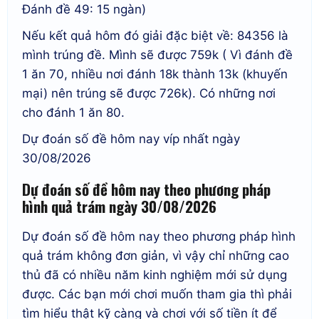
Đánh đề 49: 15 ngàn)
Nếu kết quả hôm đó giải đặc biệt về: 84356 là
mình trúng đề. Mình sẽ được 759k ( Vì đánh đề
1 ăn 70, nhiều nơi đánh 18k thành 13k (khuyến
mại) nên trúng sẽ được 726k). Có những nơi
cho đánh 1 ăn 80.
Dự đoán số đề hôm nay víp nhất ngày
30/08/2026
Dự đoán số đề hôm nay theo phương pháp
hình quả trám ngày 30/08/2026
Dự đoán số đề hôm nay theo phương pháp hình
quả trám không đơn giản, vì vậy chỉ những cao
thủ đã có nhiều năm kinh nghiệm mới sử dụng
được. Các bạn mới chơi muốn tham gia thì phải
tìm hiểu thật kỹ càng và chơi với số tiền ít để