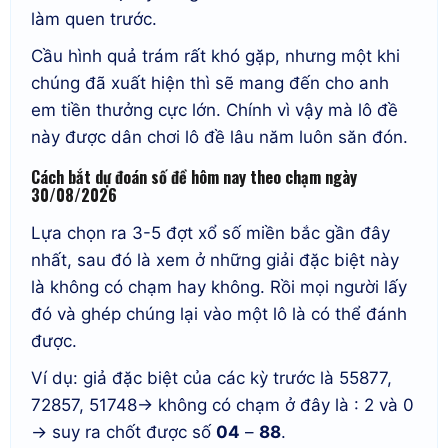
làm quen trước.
Cầu hình quả trám rất khó gặp, nhưng một khi
chúng đã xuất hiện thì sẽ mang đến cho anh
em tiền thưởng cực lớn. Chính vì vậy mà lô đề
này được dân chơi lô đề lâu năm luôn săn đón.
Cách bắt dự đoán số đề hôm nay theo chạm ngày
30/08/2026
Lựa chọn ra 3-5 đợt xổ số miền bắc gần đây
nhất, sau đó là xem ở những giải đặc biệt này
là không có chạm hay không. Rồi mọi người lấy
đó và ghép chúng lại vào một lô là có thể đánh
được.
Ví dụ: giả đặc biệt của các kỳ trước là 55877,
72857, 51748→ không có chạm ở đây là : 2 và 0
→ suy ra chốt được số
04
–
88
.