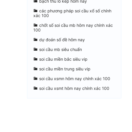
bạch thủ lô kép hôm nay
các phương pháp soi cầu xổ số chính
xác 100
chốt số soi cầu mb hôm nay chính xác
100
dự đoán số đề hôm nay
soi cầu mb siêu chuẩn
soi cầu miền bắc siêu vip
soi cầu miền trung siêu vip
soi cầu xsmn hôm nay chính xác 100
soi cầu xsmt hôm nay chính xác 100