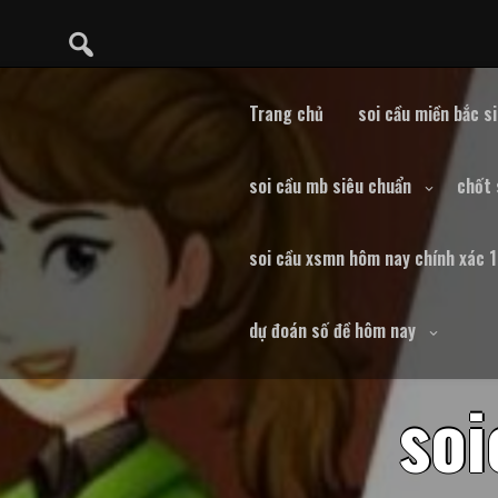
Skip
to
content
Trang chủ
soi cầu miền bắc si
soi cầu mb siêu chuẩn
chốt 
soi cầu xsmn hôm nay chính xác 
dự đoán số đề hôm nay
s
o
i