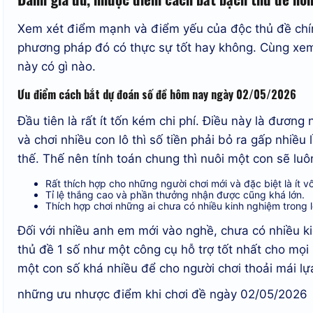
Xem xét điểm mạnh và điểm yếu của độc thủ đề chín
phương pháp đó có thực sự tốt hay không. Cùng xe
này có gì nào.
Ưu điểm cách bắt dự đoán số đề hôm nay ngày 02/05/2026
Đầu tiên là rất ít tốn kém chi phí. Điều này là đương 
và chơi nhiều con lô thì số tiền phải bỏ ra gấp nhiề
thế. Thế nên tính toán chung thì nuôi một con sẽ luôn
Rất thích hợp cho những người chơi mới và đặc biệt là ít v
Tỉ lệ thắng cao và phần thưởng nhận được cũng khá lớn.
Thích hợp chơi những ai chưa có nhiều kinh nghiệm trong l
Đối với nhiều anh em mới vào nghề, chưa có nhiều ki
thủ đề 1 số như một công cụ hỗ trợ tốt nhất cho mọi 
một con số khá nhiều để cho người chơi thoải mái lựa 
những ưu nhược điểm khi chơi đề ngày 02/05/2026