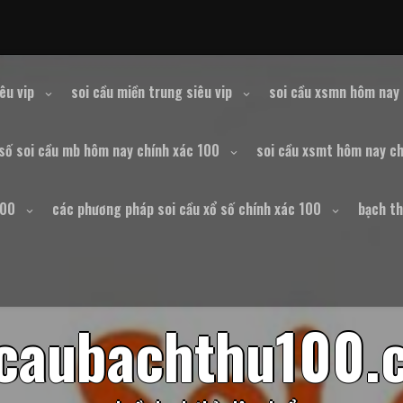
êu vip
soi cầu miền trung siêu vip
soi cầu xsmn hôm nay 
số soi cầu mb hôm nay chính xác 100
soi cầu xsmt hôm nay ch
100
các phương pháp soi cầu xổ số chính xác 100
bạch th
c
a
u
b
a
c
h
t
h
u
1
0
0
.