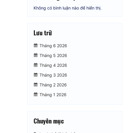
Không có bình luận nào để hiển thị.
Lưu trữ
Tháng 6 2026
Tháng 5 2026
Tháng 4 2026
Tháng 3 2026
Tháng 2 2026
Tháng 1 2026
Chuyên mục